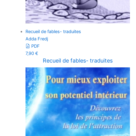
Recueil de fables- traduites
Adda Fredj
PDF
7,90
€
Recueil de fables- traduites