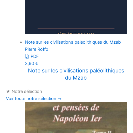
Note sur les civilisations paléolithiques du Mzab
Pierre Roffo
PDF
3,90
€
Note sur les civilisations paléolithiques
du Mzab
★
Notre sélection
Voir toute notre sélection
→