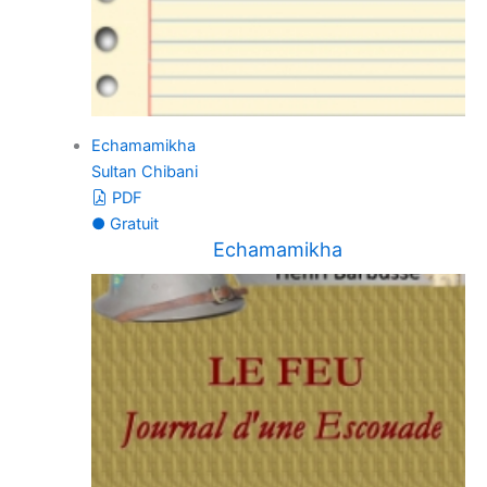
Echamamikha
Sultan Chibani
PDF
● Gratuit
Echamamikha