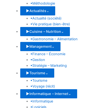
▪
Méthodologie
▶
Actualités
⌄
▪
Actualité (société)
▪
Vie pratique (bien-être)
▶
Cuisine – Nutrition
⌄
▪
Gastronomie – Alimentation
▶
Management
⌄
▪
Finance – Économie
▪
Gestion
▪
Stratégie – Marketing
▶
Tourisme
⌄
▪
Tourisme
▪
Voyage (récit)
▶
Informatique – Internet
⌄
▪
Informatique
▪
Logiciels