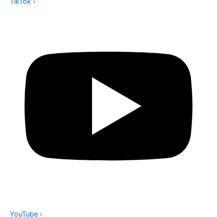
TikTok
›
YouTube
›