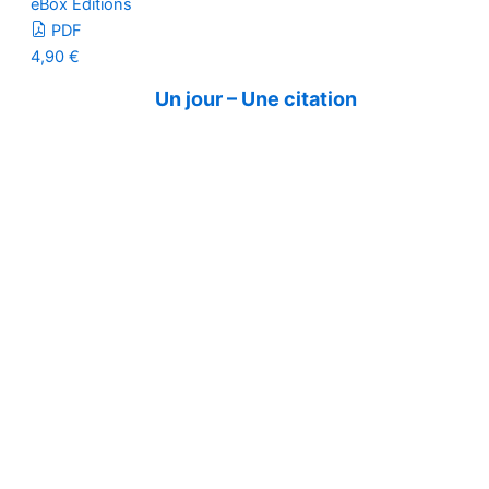
eBox Editions
PDF
4,90
€
Un jour – Une citation