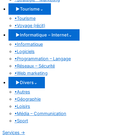
▶
Tourisme
⌄
▪
Tourisme
▪
Voyage (récit)
▶
Informatique – Internet
⌄
▪
Informatique
▪
Logiciels
▪
Programmation – Langage
▪
Réseaux – Sécurité
▪
Web marketing
▶
Divers
⌄
▪
Autres
▪
Géographie
▪
Loisirs
▪
Média – Communication
▪
Sport
Services
→