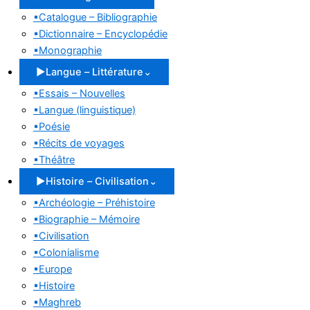
▪
Catalogue – Bibliographie
▪
Dictionnaire – Encyclopédie
▪
Monographie
▶
Langue – Littérature
⌄
▪
Essais – Nouvelles
▪
Langue (linguistique)
▪
Poésie
▪
Récits de voyages
▪
Théâtre
▶
Histoire – Civilisation
⌄
▪
Archéologie – Préhistoire
▪
Biographie – Mémoire
▪
Civilisation
▪
Colonialisme
▪
Europe
▪
Histoire
▪
Maghreb