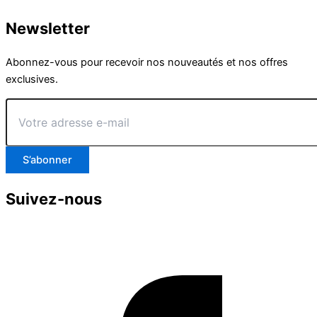
Newsletter
Abonnez-vous pour recevoir nos nouveautés et nos offres
exclusives.
Votre
adresse
e-
mail
S’abonner
Suivez-nous