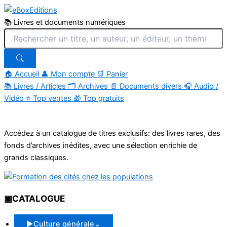
📚 Livres et documents numériques
🏠 Accueil
👤 Mon compte
🛒 Panier
📚
Livres / Articles
🗂
Archives
📄
Documents divers
🎧
Audio /
Vidéo
⭐
Top ventes
🎁
Top gratuits
Aller
au
Accédez à un catalogue de titres exclusifs: des livres rares, des
contenu
fonds d’archives inédites, avec une sélection enrichie de
grands classiques.
▣
CATALOGUE
▶
Culture générale
⌄