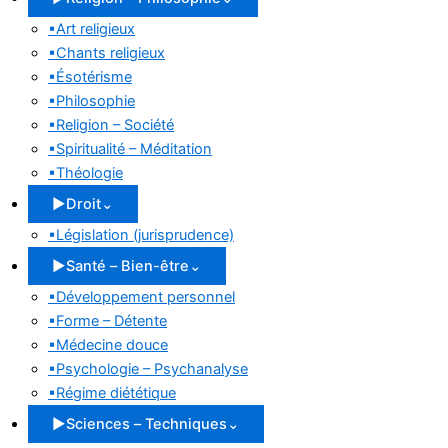
▪
Art religieux
▪
Chants religieux
▪
Ésotérisme
▪
Philosophie
▪
Religion – Société
▪
Spiritualité – Méditation
▪
Théologie
▶
Droit
⌄
▪
Législation (jurisprudence)
▶
Santé – Bien-être
⌄
▪
Développement personnel
▪
Forme – Détente
▪
Médecine douce
▪
Psychologie – Psychanalyse
▪
Régime diététique
▶
Sciences – Techniques
⌄