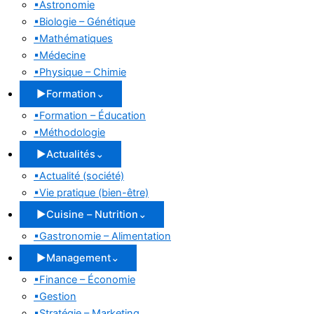
▪
Astronomie
▪
Biologie – Génétique
▪
Mathématiques
▪
Médecine
▪
Physique – Chimie
▶
Formation
⌄
▪
Formation – Éducation
▪
Méthodologie
▶
Actualités
⌄
▪
Actualité (société)
▪
Vie pratique (bien-être)
▶
Cuisine – Nutrition
⌄
▪
Gastronomie – Alimentation
▶
Management
⌄
▪
Finance – Économie
▪
Gestion
▪
Stratégie – Marketing