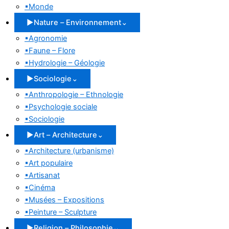
▪
Monde
▶
Nature – Environnement
⌄
▪
Agronomie
▪
Faune – Flore
▪
Hydrologie – Géologie
▶
Sociologie
⌄
▪
Anthropologie – Ethnologie
▪
Psychologie sociale
▪
Sociologie
▶
Art – Architecture
⌄
▪
Architecture (urbanisme)
▪
Art populaire
▪
Artisanat
▪
Cinéma
▪
Musées – Expositions
▪
Peinture – Sculpture
▶
Religion – Philosophie
⌄