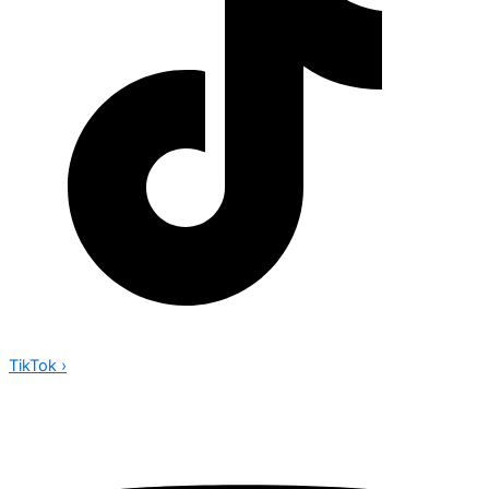
TikTok
›