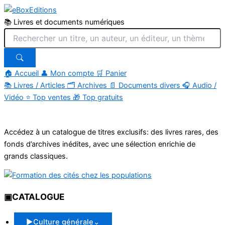
📚 Livres et documents numériques
🏠 Accueil
👤 Mon compte
🛒 Panier
📚
Livres / Articles
🗂
Archives
📄
Documents divers
🎧
Audio /
Vidéo
⭐
Top ventes
🎁
Top gratuits
Aller
au
Accédez à un catalogue de titres exclusifs: des livres rares, des
contenu
fonds d’archives inédites, avec une sélection enrichie de
grands classiques.
▣
CATALOGUE
▶
Culture générale
⌄