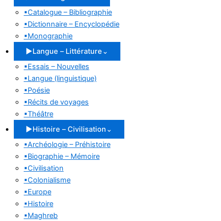
▪
Catalogue – Bibliographie
▪
Dictionnaire – Encyclopédie
▪
Monographie
▶
Langue – Littérature
⌄
▪
Essais – Nouvelles
▪
Langue (linguistique)
▪
Poésie
▪
Récits de voyages
▪
Théâtre
▶
Histoire – Civilisation
⌄
▪
Archéologie – Préhistoire
▪
Biographie – Mémoire
▪
Civilisation
▪
Colonialisme
▪
Europe
▪
Histoire
▪
Maghreb