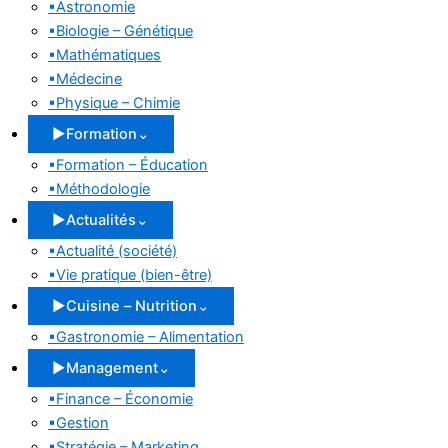
▪
Astronomie
▪
Biologie – Génétique
▪
Mathématiques
▪
Médecine
▪
Physique – Chimie
▶
Formation
⌄
▪
Formation – Éducation
▪
Méthodologie
▶
Actualités
⌄
▪
Actualité (société)
▪
Vie pratique (bien-être)
▶
Cuisine – Nutrition
⌄
▪
Gastronomie – Alimentation
▶
Management
⌄
▪
Finance – Économie
▪
Gestion
▪
Stratégie – Marketing