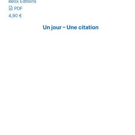
eBox Editions
PDF
4,90
€
Un jour – Une citation