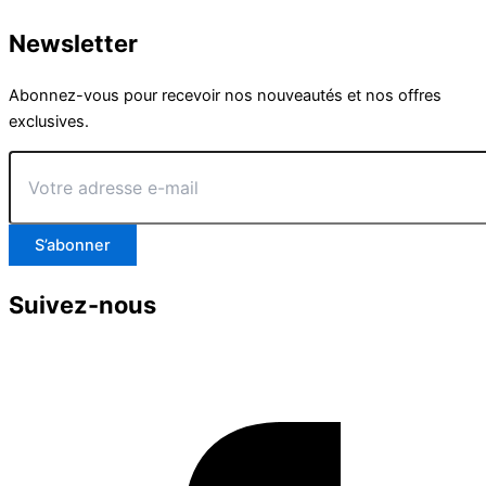
Newsletter
Abonnez-vous pour recevoir nos nouveautés et nos offres
exclusives.
Votre
adresse
e-
mail
S’abonner
Suivez-nous