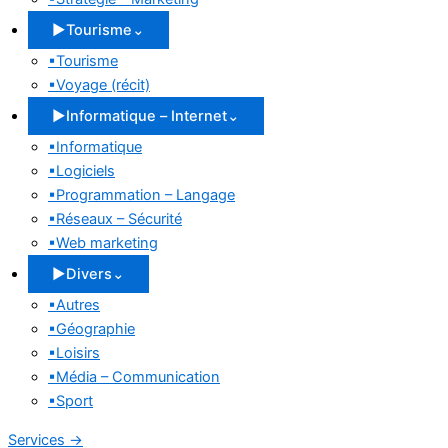
▶
Tourisme
⌄
▪
Tourisme
▪
Voyage (récit)
▶
Informatique – Internet
⌄
▪
Informatique
▪
Logiciels
▪
Programmation – Langage
▪
Réseaux – Sécurité
▪
Web marketing
▶
Divers
⌄
▪
Autres
▪
Géographie
▪
Loisirs
▪
Média – Communication
▪
Sport
Services
→