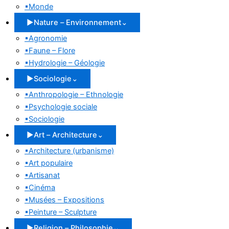
▪
Monde
▶
Nature – Environnement
⌄
▪
Agronomie
▪
Faune – Flore
▪
Hydrologie – Géologie
▶
Sociologie
⌄
▪
Anthropologie – Ethnologie
▪
Psychologie sociale
▪
Sociologie
▶
Art – Architecture
⌄
▪
Architecture (urbanisme)
▪
Art populaire
▪
Artisanat
▪
Cinéma
▪
Musées – Expositions
▪
Peinture – Sculpture
▶
Religion – Philosophie
⌄