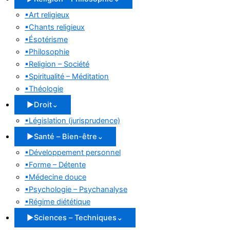
▪
Art religieux
▪
Chants religieux
▪
Ésotérisme
▪
Philosophie
▪
Religion – Société
▪
Spiritualité – Méditation
▪
Théologie
▶
Droit
⌄
▪
Législation (jurisprudence)
▶
Santé – Bien-être
⌄
▪
Développement personnel
▪
Forme – Détente
▪
Médecine douce
▪
Psychologie – Psychanalyse
▪
Régime diététique
▶
Sciences – Techniques
⌄