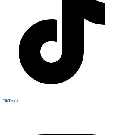
TikTok
›