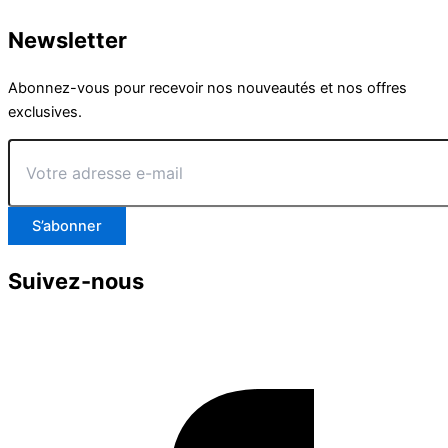
Newsletter
Abonnez-vous pour recevoir nos nouveautés et nos offres
exclusives.
Votre
adresse
e-
mail
S’abonner
Suivez-nous