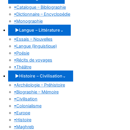
▪
Catalogue – Bibliographie
▪
Dictionnaire – Encyclopédie
▪
Monographie
▶
Langue – Littérature
⌄
▪
Essais – Nouvelles
▪
Langue (linguistique)
▪
Poésie
▪
Récits de voyages
▪
Théâtre
▶
Histoire – Civilisation
⌄
▪
Archéologie – Préhistoire
▪
Biographie – Mémoire
▪
Civilisation
▪
Colonialisme
▪
Europe
▪
Histoire
▪
Maghreb