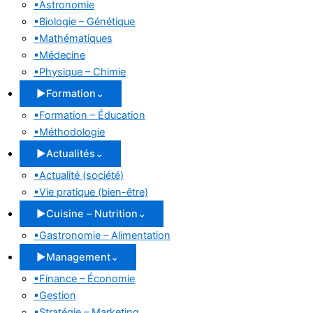
▪
Astronomie
▪
Biologie – Génétique
▪
Mathématiques
▪
Médecine
▪
Physique – Chimie
▶
Formation
⌄
▪
Formation – Éducation
▪
Méthodologie
▶
Actualités
⌄
▪
Actualité (société)
▪
Vie pratique (bien-être)
▶
Cuisine – Nutrition
⌄
▪
Gastronomie – Alimentation
▶
Management
⌄
▪
Finance – Économie
▪
Gestion
▪
Stratégie – Marketing