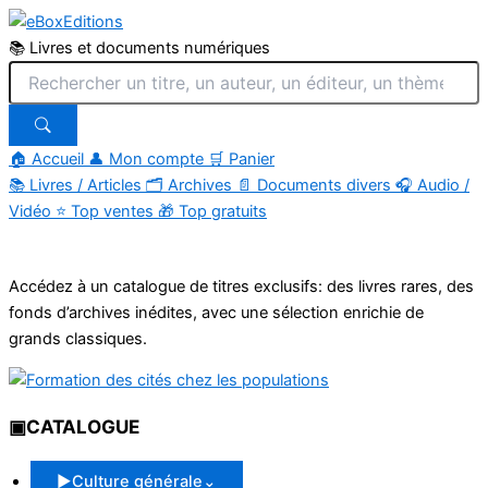
📚 Livres et documents numériques
🏠 Accueil
👤 Mon compte
🛒 Panier
📚
Livres / Articles
🗂
Archives
📄
Documents divers
🎧
Audio /
Vidéo
⭐
Top ventes
🎁
Top gratuits
Aller
au
Accédez à un catalogue de titres exclusifs: des livres rares, des
contenu
fonds d’archives inédites, avec une sélection enrichie de
grands classiques.
▣
CATALOGUE
▶
Culture générale
⌄