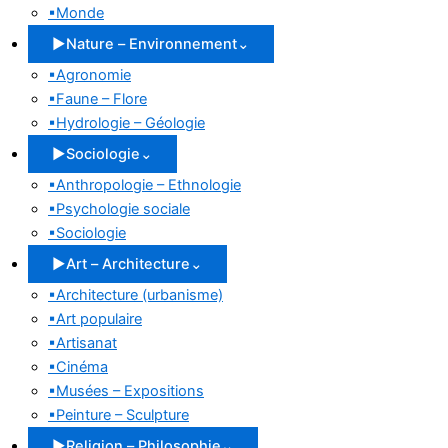
▪
Monde
▶
Nature – Environnement
⌄
▪
Agronomie
▪
Faune – Flore
▪
Hydrologie – Géologie
▶
Sociologie
⌄
▪
Anthropologie – Ethnologie
▪
Psychologie sociale
▪
Sociologie
▶
Art – Architecture
⌄
▪
Architecture (urbanisme)
▪
Art populaire
▪
Artisanat
▪
Cinéma
▪
Musées – Expositions
▪
Peinture – Sculpture
▶
Religion – Philosophie
⌄