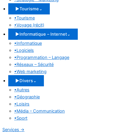
▶
Tourisme
⌄
▪
Tourisme
▪
Voyage (récit)
▶
Informatique – Internet
⌄
▪
Informatique
▪
Logiciels
▪
Programmation – Langage
▪
Réseaux – Sécurité
▪
Web marketing
▶
Divers
⌄
▪
Autres
▪
Géographie
▪
Loisirs
▪
Média – Communication
▪
Sport
Services
→