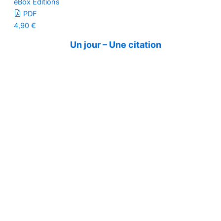
eBox Editions
PDF
4,90
€
Un jour – Une citation