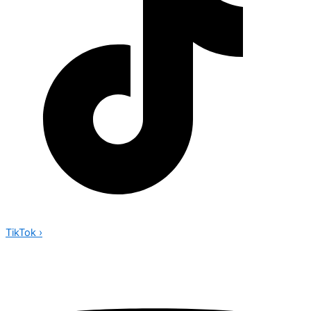
TikTok
›