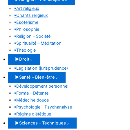
▪
Art religieux
▪
Chants religieux
▪
Ésotérisme
▪
Philosophie
▪
Religion – Société
▪
Spiritualité – Méditation
▪
Théologie
▶
Droit
⌄
▪
Législation (jurisprudence)
▶
Santé – Bien-être
⌄
▪
Développement personnel
▪
Forme – Détente
▪
Médecine douce
▪
Psychologie – Psychanalyse
▪
Régime diététique
▶
Sciences – Techniques
⌄