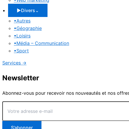
▪
Web marketing
▶
Divers
⌄
▪
Autres
▪
Géographie
▪
Loisirs
▪
Média – Communication
▪
Sport
Services
→
Newsletter
Abonnez-vous pour recevoir nos nouveautés et nos offres
Votre
adresse
e-
mail
S’abonner