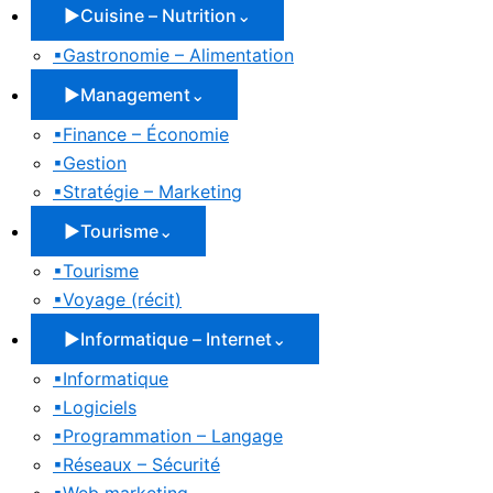
▶
Cuisine – Nutrition
⌄
▪
Gastronomie – Alimentation
▶
Management
⌄
▪
Finance – Économie
▪
Gestion
▪
Stratégie – Marketing
▶
Tourisme
⌄
▪
Tourisme
▪
Voyage (récit)
▶
Informatique – Internet
⌄
▪
Informatique
▪
Logiciels
▪
Programmation – Langage
▪
Réseaux – Sécurité