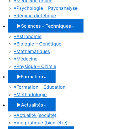
▪
Médecine douce
▪
Psychologie – Psychanalyse
▪
Régime diététique
▶
Sciences – Techniques
⌄
▪
Astronomie
▪
Biologie – Génétique
▪
Mathématiques
▪
Médecine
▪
Physique – Chimie
▶
Formation
⌄
▪
Formation – Éducation
▪
Méthodologie
▶
Actualités
⌄
▪
Actualité (société)
▪
Vie pratique (bien-être)