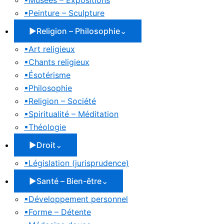
▪
Musées – Expositions
▪
Peinture – Sculpture
▶
Religion – Philosophie
⌄
▪
Art religieux
▪
Chants religieux
▪
Ésotérisme
▪
Philosophie
▪
Religion – Société
▪
Spiritualité – Méditation
▪
Théologie
▶
Droit
⌄
▪
Législation (jurisprudence)
▶
Santé – Bien-être
⌄
▪
Développement personnel
▪
Forme – Détente