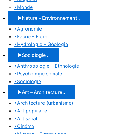
▪
Monde
▶
Nature – Environnement
⌄
▪
Agronomie
▪
Faune – Flore
▪
Hydrologie – Géologie
▶
Sociologie
⌄
▪
Anthropologie – Ethnologie
▪
Psychologie sociale
▪
Sociologie
▶
Art – Architecture
⌄
▪
Architecture (urbanisme)
▪
Art populaire
▪
Artisanat
▪
Cinéma