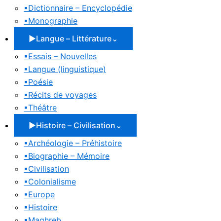
▪
Dictionnaire – Encyclopédie
▪
Monographie
▶
Langue – Littérature
⌄
▪
Essais – Nouvelles
▪
Langue (linguistique)
▪
Poésie
▪
Récits de voyages
▪
Théâtre
▶
Histoire – Civilisation
⌄
▪
Archéologie – Préhistoire
▪
Biographie – Mémoire
▪
Civilisation
▪
Colonialisme
▪
Europe
▪
Histoire
▪
Maghreb