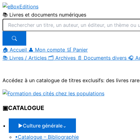
📚 Livres et documents numériques
🏠 Accueil
👤 Mon compte
🛒 Panier
📚
Livres / Articles
🗂
Archives
📄
Documents divers
🎧
A
Aller
au
Accédez à un catalogue de titres exclusifs: des livres rare
contenu
▣
CATALOGUE
▶
Culture générale
⌄
▪
Catalogue – Bibliographie