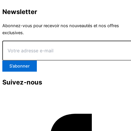
Newsletter
Abonnez-vous pour recevoir nos nouveautés et nos offres
exclusives.
Votre
adresse
e-
mail
S’abonner
Suivez-nous