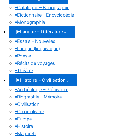
▪
Catalogue – Bibliographie
▪
Dictionnaire – Encyclopédie
▪
Monographie
▶
Langue – Littérature
⌄
▪
Essais – Nouvelles
▪
Langue (linguistique)
▪
Poésie
▪
Récits de voyages
▪
Théâtre
▶
Histoire – Civilisation
⌄
▪
Archéologie – Préhistoire
▪
Biographie – Mémoire
▪
Civilisation
▪
Colonialisme
▪
Europe
▪
Histoire
▪
Maghreb