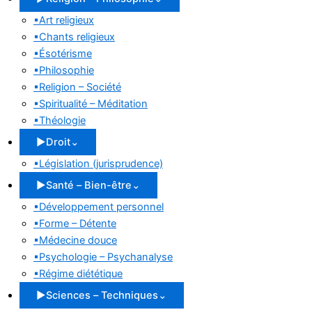
▪
Art religieux
▪
Chants religieux
▪
Ésotérisme
▪
Philosophie
▪
Religion – Société
▪
Spiritualité – Méditation
▪
Théologie
▶
Droit
⌄
▪
Législation (jurisprudence)
▶
Santé – Bien-être
⌄
▪
Développement personnel
▪
Forme – Détente
▪
Médecine douce
▪
Psychologie – Psychanalyse
▪
Régime diététique
▶
Sciences – Techniques
⌄