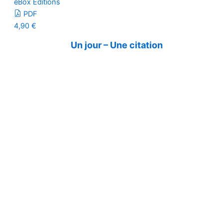
eBox Editions
PDF
4,90
€
Un jour – Une citation