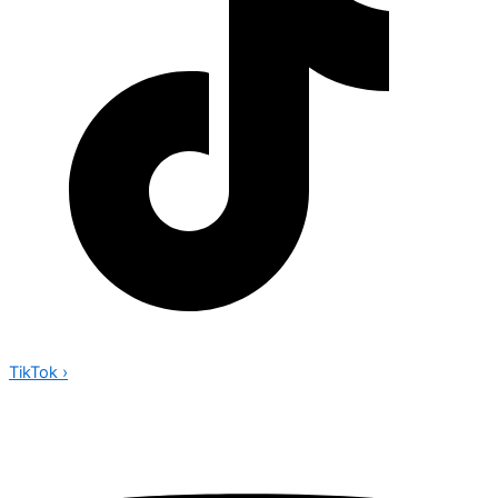
TikTok
›