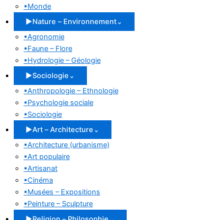
▪
Monde
▶
Nature – Environnement
⌄
▪
Agronomie
▪
Faune – Flore
▪
Hydrologie – Géologie
▶
Sociologie
⌄
▪
Anthropologie – Ethnologie
▪
Psychologie sociale
▪
Sociologie
▶
Art – Architecture
⌄
▪
Architecture (urbanisme)
▪
Art populaire
▪
Artisanat
▪
Cinéma
▪
Musées – Expositions
▪
Peinture – Sculpture
▶
Religion – Philosophie
⌄