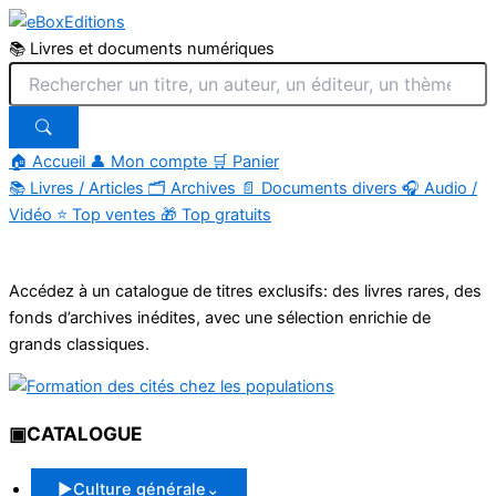
📚 Livres et documents numériques
🏠 Accueil
👤 Mon compte
🛒 Panier
📚
Livres / Articles
🗂
Archives
📄
Documents divers
🎧
Audio /
Vidéo
⭐
Top ventes
🎁
Top gratuits
Aller
au
Accédez à un catalogue de titres exclusifs: des livres rares, des
contenu
fonds d’archives inédites, avec une sélection enrichie de
grands classiques.
▣
CATALOGUE
▶
Culture générale
⌄