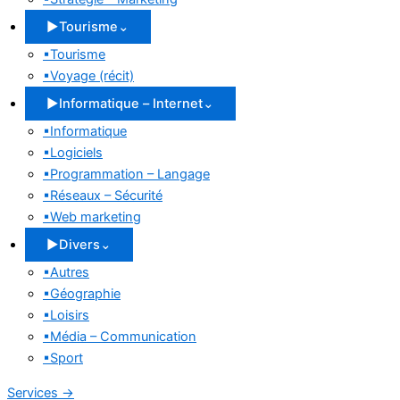
▶
Tourisme
⌄
▪
Tourisme
▪
Voyage (récit)
▶
Informatique – Internet
⌄
▪
Informatique
▪
Logiciels
▪
Programmation – Langage
▪
Réseaux – Sécurité
▪
Web marketing
▶
Divers
⌄
▪
Autres
▪
Géographie
▪
Loisirs
▪
Média – Communication
▪
Sport
Services
→