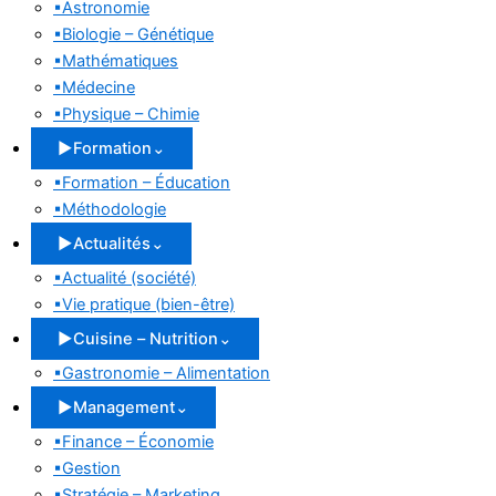
▪
Astronomie
▪
Biologie – Génétique
▪
Mathématiques
▪
Médecine
▪
Physique – Chimie
▶
Formation
⌄
▪
Formation – Éducation
▪
Méthodologie
▶
Actualités
⌄
▪
Actualité (société)
▪
Vie pratique (bien-être)
▶
Cuisine – Nutrition
⌄
▪
Gastronomie – Alimentation
▶
Management
⌄
▪
Finance – Économie
▪
Gestion
▪
Stratégie – Marketing