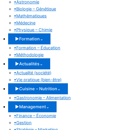
▪
Astronomie
▪
Biologie – Génétique
▪
Mathématiques
▪
Médecine
▪
Physique – Chimie
▶
Formation
⌄
▪
Formation – Éducation
▪
Méthodologie
▶
Actualités
⌄
▪
Actualité (société)
▪
Vie pratique (bien-être)
▶
Cuisine – Nutrition
⌄
▪
Gastronomie – Alimentation
▶
Management
⌄
▪
Finance – Économie
▪
Gestion
▪
Stratégie – Marketing