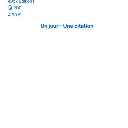
eBox Editions
PDF
4,90
€
Un jour – Une citation