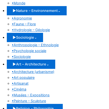
▪
Monde
▶
Nature – Environnement
⌄
▪
Agronomie
▪
Faune – Flore
▪
Hydrologie – Géologie
▶
Sociologie
⌄
▪
Anthropologie – Ethnologie
▪
Psychologie sociale
▪
Sociologie
▶
Art – Architecture
⌄
▪
Architecture (urbanisme)
▪
Art populaire
▪
Artisanat
▪
Cinéma
▪
Musées – Expositions
▪
Peinture – Sculpture
▶
Religion – Philosophie
⌄