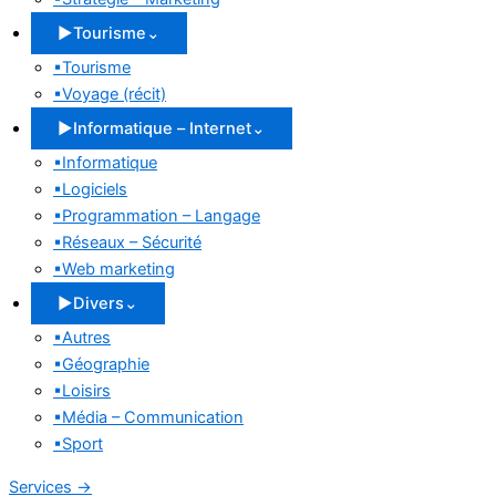
▶
Tourisme
⌄
▪
Tourisme
▪
Voyage (récit)
▶
Informatique – Internet
⌄
▪
Informatique
▪
Logiciels
▪
Programmation – Langage
▪
Réseaux – Sécurité
▪
Web marketing
▶
Divers
⌄
▪
Autres
▪
Géographie
▪
Loisirs
▪
Média – Communication
▪
Sport
Services
→