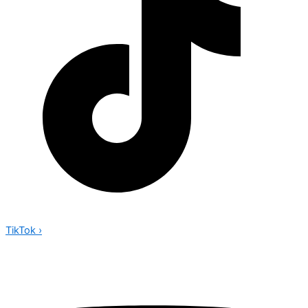
TikTok
›