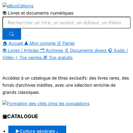
📚 Livres et documents numériques
🏠 Accueil
👤 Mon compte
🛒 Panier
📚
Livres / Articles
🗂
Archives
📄
Documents divers
🎧
Audio /
Vidéo
⭐
Top ventes
🎁
Top gratuits
Aller
au
Accédez à un catalogue de titres exclusifs: des livres rares, des
contenu
fonds d’archives inédites, avec une sélection enrichie de
grands classiques.
▣
CATALOGUE
▶
Culture générale
⌄