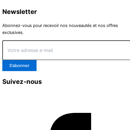
Newsletter
Abonnez-vous pour recevoir nos nouveautés et nos offres
exclusives.
Votre
adresse
e-
mail
S’abonner
Suivez-nous