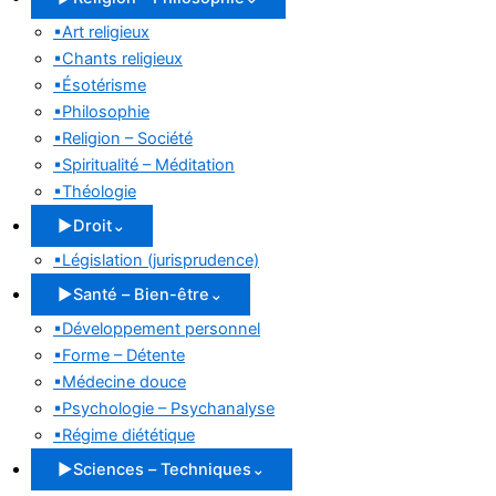
▪
Art religieux
▪
Chants religieux
▪
Ésotérisme
▪
Philosophie
▪
Religion – Société
▪
Spiritualité – Méditation
▪
Théologie
▶
Droit
⌄
▪
Législation (jurisprudence)
▶
Santé – Bien-être
⌄
▪
Développement personnel
▪
Forme – Détente
▪
Médecine douce
▪
Psychologie – Psychanalyse
▪
Régime diététique
▶
Sciences – Techniques
⌄