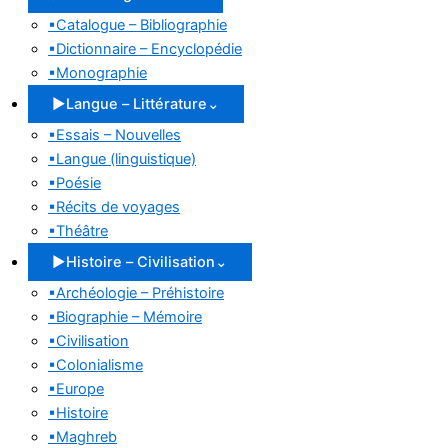
▪
Catalogue – Bibliographie
▪
Dictionnaire – Encyclopédie
▪
Monographie
▶
Langue – Littérature
⌄
▪
Essais – Nouvelles
▪
Langue (linguistique)
▪
Poésie
▪
Récits de voyages
▪
Théâtre
▶
Histoire – Civilisation
⌄
▪
Archéologie – Préhistoire
▪
Biographie – Mémoire
▪
Civilisation
▪
Colonialisme
▪
Europe
▪
Histoire
▪
Maghreb