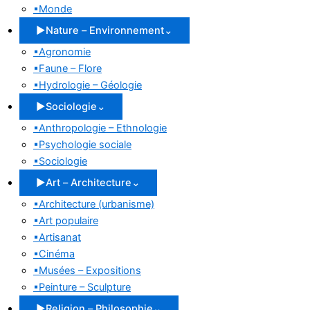
▪
Monde
▶
Nature – Environnement
⌄
▪
Agronomie
▪
Faune – Flore
▪
Hydrologie – Géologie
▶
Sociologie
⌄
▪
Anthropologie – Ethnologie
▪
Psychologie sociale
▪
Sociologie
▶
Art – Architecture
⌄
▪
Architecture (urbanisme)
▪
Art populaire
▪
Artisanat
▪
Cinéma
▪
Musées – Expositions
▪
Peinture – Sculpture
▶
Religion – Philosophie
⌄