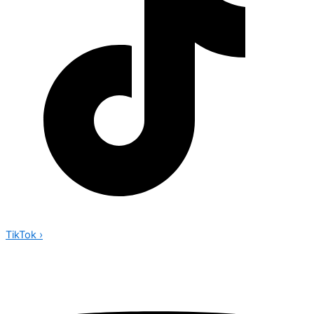
TikTok
›