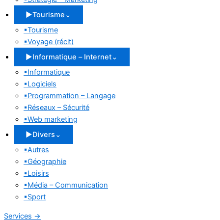
▶
Tourisme
⌄
▪
Tourisme
▪
Voyage (récit)
▶
Informatique – Internet
⌄
▪
Informatique
▪
Logiciels
▪
Programmation – Langage
▪
Réseaux – Sécurité
▪
Web marketing
▶
Divers
⌄
▪
Autres
▪
Géographie
▪
Loisirs
▪
Média – Communication
▪
Sport
Services
→