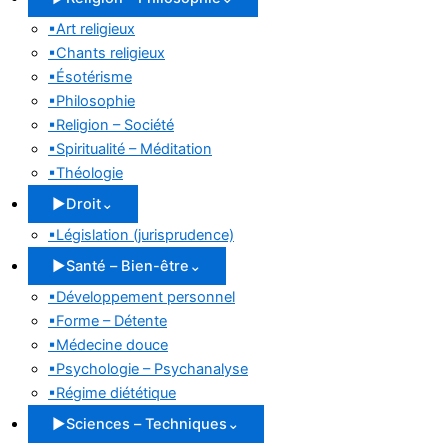
▪
Art religieux
▪
Chants religieux
▪
Ésotérisme
▪
Philosophie
▪
Religion – Société
▪
Spiritualité – Méditation
▪
Théologie
▶
Droit
⌄
▪
Législation (jurisprudence)
▶
Santé – Bien-être
⌄
▪
Développement personnel
▪
Forme – Détente
▪
Médecine douce
▪
Psychologie – Psychanalyse
▪
Régime diététique
▶
Sciences – Techniques
⌄