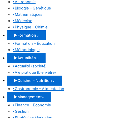
▪
Astronomie
▪
Biologie – Génétique
▪
Mathématiques
▪
Médecine
▪
Physique – Chimie
▶
Formation
⌄
▪
Formation – Éducation
▪
Méthodologie
▶
Actualités
⌄
▪
Actualité (société)
▪
Vie pratique (bien-être)
▶
Cuisine – Nutrition
⌄
▪
Gastronomie – Alimentation
▶
Management
⌄
▪
Finance – Économie
▪
Gestion
▪
Stratégie – Marketing