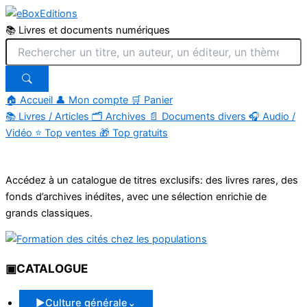
📚 Livres et documents numériques
🏠 Accueil
👤 Mon compte
🛒 Panier
📚
Livres / Articles
🗂
Archives
📄
Documents divers
🎧
Audio /
Vidéo
⭐
Top ventes
🎁
Top gratuits
Aller
au
Accédez à un catalogue de titres exclusifs: des livres rares, des
contenu
fonds d’archives inédites, avec une sélection enrichie de
grands classiques.
▣
CATALOGUE
▶
Culture générale
⌄