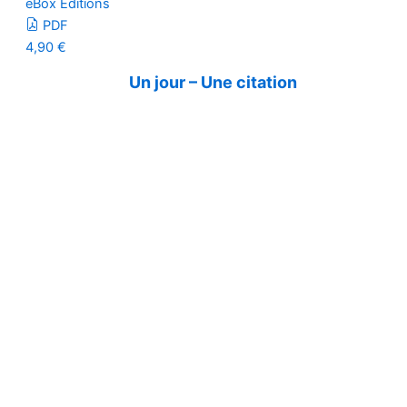
eBox Editions
PDF
4,90
€
Un jour – Une citation