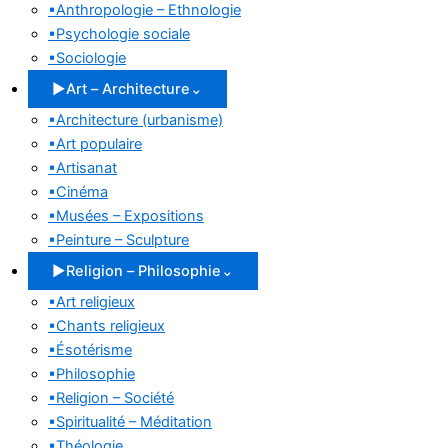
▪
Anthropologie – Ethnologie
▪
Psychologie sociale
▪
Sociologie
▶
Art – Architecture
⌄
▪
Architecture (urbanisme)
▪
Art populaire
▪
Artisanat
▪
Cinéma
▪
Musées – Expositions
▪
Peinture – Sculpture
▶
Religion – Philosophie
⌄
▪
Art religieux
▪
Chants religieux
▪
Ésotérisme
▪
Philosophie
▪
Religion – Société
▪
Spiritualité – Méditation
▪
Théologie