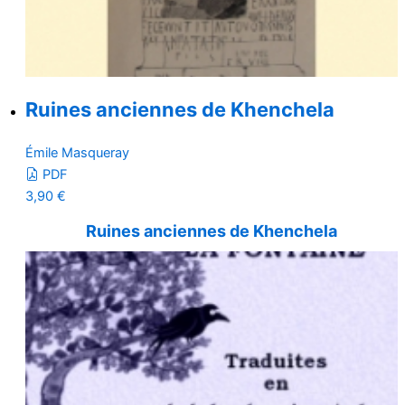
Ruines anciennes de Khenchela
Émile Masqueray
PDF
3,90
€
Ruines anciennes de Khenchela