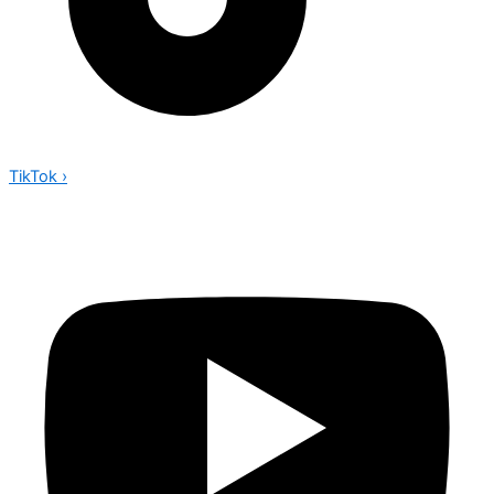
TikTok
›