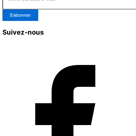
e-
mail
S’abonner
Suivez-nous