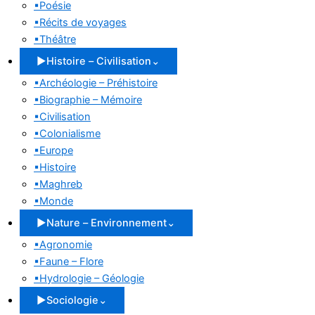
▪
Poésie
▪
Récits de voyages
▪
Théâtre
▶
Histoire – Civilisation
⌄
▪
Archéologie – Préhistoire
▪
Biographie – Mémoire
▪
Civilisation
▪
Colonialisme
▪
Europe
▪
Histoire
▪
Maghreb
▪
Monde
▶
Nature – Environnement
⌄
▪
Agronomie
▪
Faune – Flore
▪
Hydrologie – Géologie
▶
Sociologie
⌄