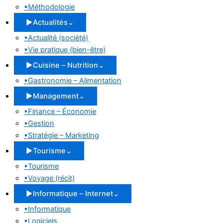
▪
Méthodologie
▶
Actualités
⌄
▪
Actualité (société)
▪
Vie pratique (bien-être)
▶
Cuisine – Nutrition
⌄
▪
Gastronomie – Alimentation
▶
Management
⌄
▪
Finance – Économie
▪
Gestion
▪
Stratégie – Marketing
▶
Tourisme
⌄
▪
Tourisme
▪
Voyage (récit)
▶
Informatique – Internet
⌄
▪
Informatique
▪
Logiciels