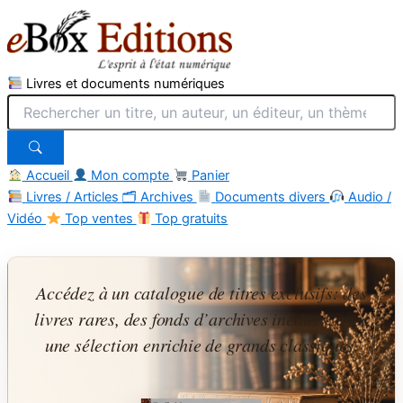
Livres et documents numériques
Accueil
Mon compte
Panier
Livres / Articles
🗂
Archives
Documents divers
Audio /
Vidéo
Top ventes
Top gratuits
Aller
au
contenu
Accédez à un catalogue de titres exclusifs: des
livres rares, des fonds d’archives inédites, avec
une sélection enrichie de grands classiques.