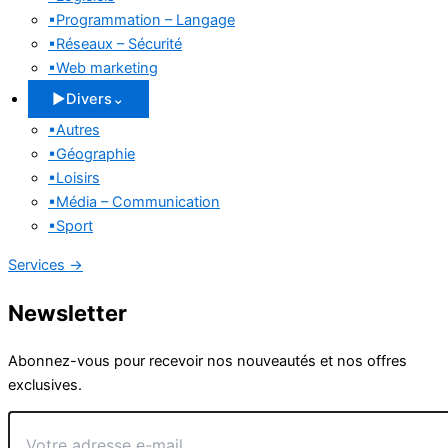
▪
Programmation – Langage
▪
Réseaux – Sécurité
▪
Web marketing
▶
Divers
⌄
▪
Autres
▪
Géographie
▪
Loisirs
▪
Média – Communication
▪
Sport
Services
→
Newsletter
Abonnez-vous pour recevoir nos nouveautés et nos offres
exclusives.
Votre
adresse