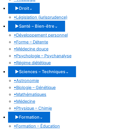
▶
Droit
⌄
▪
Législation (jurisprudence)
▶
Santé – Bien-être
⌄
▪
Développement personnel
▪
Forme – Détente
▪
Médecine douce
▪
Psychologie – Psychanalyse
▪
Régime diététique
▶
Sciences – Techniques
⌄
▪
Astronomie
▪
Biologie – Génétique
▪
Mathématiques
▪
Médecine
▪
Physique – Chimie
▶
Formation
⌄
▪
Formation – Éducation