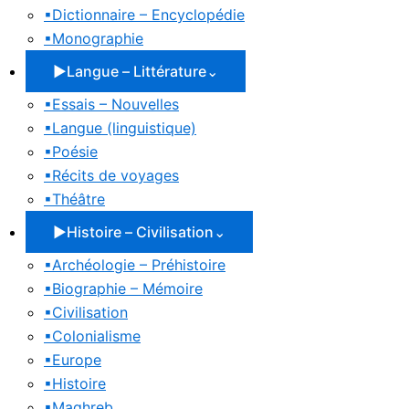
▪
Dictionnaire – Encyclopédie
▪
Monographie
▶
Langue – Littérature
⌄
▪
Essais – Nouvelles
▪
Langue (linguistique)
▪
Poésie
▪
Récits de voyages
▪
Théâtre
▶
Histoire – Civilisation
⌄
▪
Archéologie – Préhistoire
▪
Biographie – Mémoire
▪
Civilisation
▪
Colonialisme
▪
Europe
▪
Histoire
▪
Maghreb