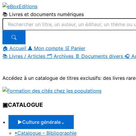
📚 Livres et documents numériques
🏠 Accueil
👤 Mon compte
🛒 Panier
📚
Livres / Articles
🗂
Archives
📄
Documents divers
🎧
A
Aller
au
Accédez à un catalogue de titres exclusifs: des livres rare
contenu
▣
CATALOGUE
▶
Culture générale
⌄
▪
Catalogue – Bibliographie