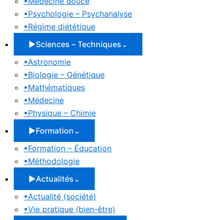
▪
Médecine douce
▪
Psychologie – Psychanalyse
▪
Régime diététique
▶
Sciences – Techniques
⌄
▪
Astronomie
▪
Biologie – Génétique
▪
Mathématiques
▪
Médecine
▪
Physique – Chimie
▶
Formation
⌄
▪
Formation – Éducation
▪
Méthodologie
▶
Actualités
⌄
▪
Actualité (société)
▪
Vie pratique (bien-être)