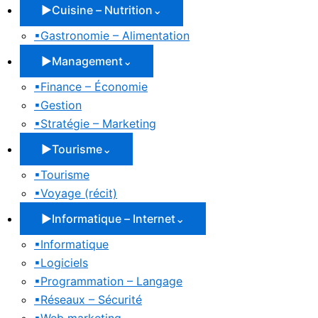
▶
Cuisine – Nutrition
⌄
▪
Gastronomie – Alimentation
▶
Management
⌄
▪
Finance – Économie
▪
Gestion
▪
Stratégie – Marketing
▶
Tourisme
⌄
▪
Tourisme
▪
Voyage (récit)
▶
Informatique – Internet
⌄
▪
Informatique
▪
Logiciels
▪
Programmation – Langage
▪
Réseaux – Sécurité