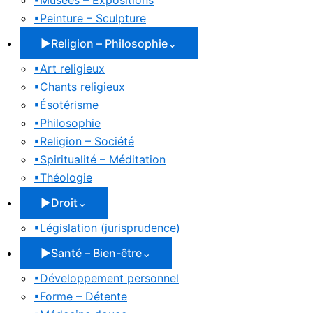
▪
Musées – Expositions
▪
Peinture – Sculpture
▶
Religion – Philosophie
⌄
▪
Art religieux
▪
Chants religieux
▪
Ésotérisme
▪
Philosophie
▪
Religion – Société
▪
Spiritualité – Méditation
▪
Théologie
▶
Droit
⌄
▪
Législation (jurisprudence)
▶
Santé – Bien-être
⌄
▪
Développement personnel
▪
Forme – Détente