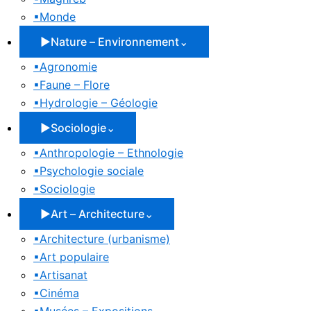
▪
Monde
▶
Nature – Environnement
⌄
▪
Agronomie
▪
Faune – Flore
▪
Hydrologie – Géologie
▶
Sociologie
⌄
▪
Anthropologie – Ethnologie
▪
Psychologie sociale
▪
Sociologie
▶
Art – Architecture
⌄
▪
Architecture (urbanisme)
▪
Art populaire
▪
Artisanat
▪
Cinéma