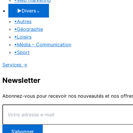
▪
Web marketing
▶
Divers
⌄
▪
Autres
▪
Géographie
▪
Loisirs
▪
Média – Communication
▪
Sport
Services
→
Newsletter
Abonnez-vous pour recevoir nos nouveautés et nos offres
Votre
adresse
e-
mail
S’abonner