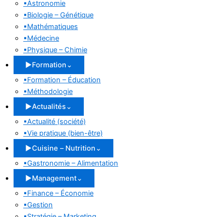
▪
Astronomie
▪
Biologie – Génétique
▪
Mathématiques
▪
Médecine
▪
Physique – Chimie
▶
Formation
⌄
▪
Formation – Éducation
▪
Méthodologie
▶
Actualités
⌄
▪
Actualité (société)
▪
Vie pratique (bien-être)
▶
Cuisine – Nutrition
⌄
▪
Gastronomie – Alimentation
▶
Management
⌄
▪
Finance – Économie
▪
Gestion
▪
Stratégie – Marketing