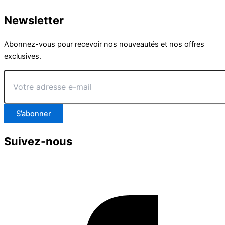
Newsletter
Abonnez-vous pour recevoir nos nouveautés et nos offres
exclusives.
Votre
adresse
e-
mail
S’abonner
Suivez-nous