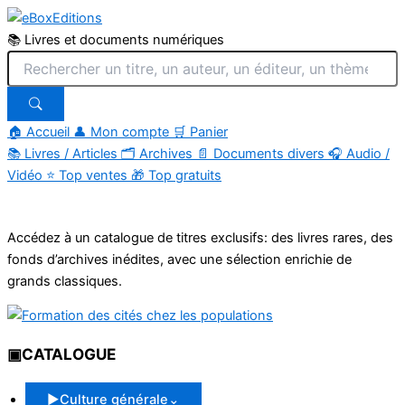
📚 Livres et documents numériques
🏠 Accueil
👤 Mon compte
🛒 Panier
📚
Livres / Articles
🗂
Archives
📄
Documents divers
🎧
Audio /
Vidéo
⭐
Top ventes
🎁
Top gratuits
Aller
au
Accédez à un catalogue de titres exclusifs: des livres rares, des
contenu
fonds d’archives inédites, avec une sélection enrichie de
grands classiques.
▣
CATALOGUE
▶
Culture générale
⌄