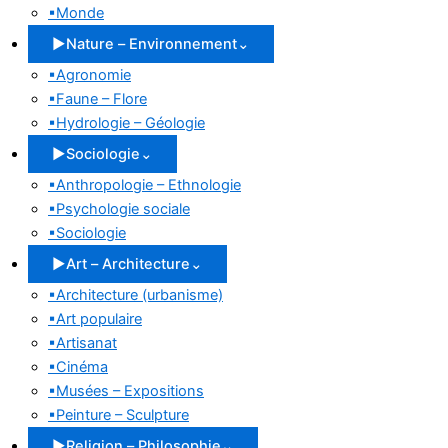
▪
Monde
▶
Nature – Environnement
⌄
▪
Agronomie
▪
Faune – Flore
▪
Hydrologie – Géologie
▶
Sociologie
⌄
▪
Anthropologie – Ethnologie
▪
Psychologie sociale
▪
Sociologie
▶
Art – Architecture
⌄
▪
Architecture (urbanisme)
▪
Art populaire
▪
Artisanat
▪
Cinéma
▪
Musées – Expositions
▪
Peinture – Sculpture
▶
Religion – Philosophie
⌄