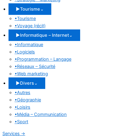
▶
Tourisme
⌄
▪
Tourisme
▪
Voyage (récit)
▶
Informatique – Internet
⌄
▪
Informatique
▪
Logiciels
▪
Programmation – Langage
▪
Réseaux – Sécurité
▪
Web marketing
▶
Divers
⌄
▪
Autres
▪
Géographie
▪
Loisirs
▪
Média – Communication
▪
Sport
Services
→