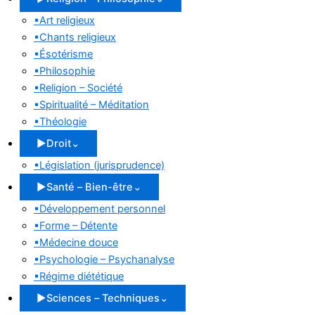
▪
Art religieux
▪
Chants religieux
▪
Ésotérisme
▪
Philosophie
▪
Religion – Société
▪
Spiritualité – Méditation
▪
Théologie
▶
Droit
⌄
▪
Législation (jurisprudence)
▶
Santé – Bien-être
⌄
▪
Développement personnel
▪
Forme – Détente
▪
Médecine douce
▪
Psychologie – Psychanalyse
▪
Régime diététique
▶
Sciences – Techniques
⌄