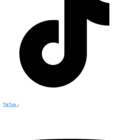
TikTok
›