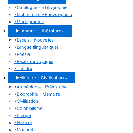
▪
Catalogue – Bibliographie
▪
Dictionnaire – Encyclopédie
▪
Monographie
▶
Langue – Littérature
⌄
▪
Essais – Nouvelles
▪
Langue (linguistique)
▪
Poésie
▪
Récits de voyages
▪
Théâtre
▶
Histoire – Civilisation
⌄
▪
Archéologie – Préhistoire
▪
Biographie – Mémoire
▪
Civilisation
▪
Colonialisme
▪
Europe
▪
Histoire
▪
Maghreb