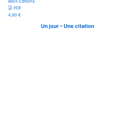
eBox Editions
PDF
4,90
€
Un jour – Une citation