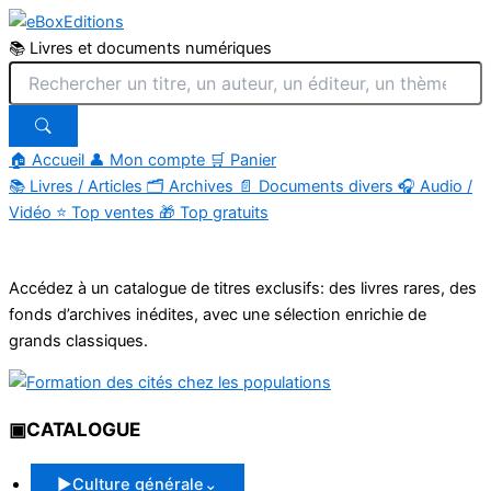
📚 Livres et documents numériques
🏠 Accueil
👤 Mon compte
🛒 Panier
📚
Livres / Articles
🗂
Archives
📄
Documents divers
🎧
Audio /
Vidéo
⭐
Top ventes
🎁
Top gratuits
Aller
au
Accédez à un catalogue de titres exclusifs: des livres rares, des
contenu
fonds d’archives inédites, avec une sélection enrichie de
grands classiques.
▣
CATALOGUE
▶
Culture générale
⌄