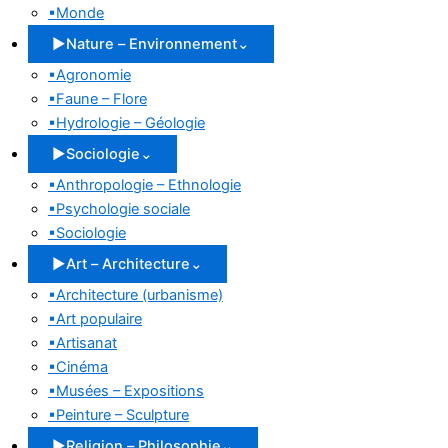
▪
Monde
▶
Nature – Environnement
⌄
▪
Agronomie
▪
Faune – Flore
▪
Hydrologie – Géologie
▶
Sociologie
⌄
▪
Anthropologie – Ethnologie
▪
Psychologie sociale
▪
Sociologie
▶
Art – Architecture
⌄
▪
Architecture (urbanisme)
▪
Art populaire
▪
Artisanat
▪
Cinéma
▪
Musées – Expositions
▪
Peinture – Sculpture
▶
Religion – Philosophie
⌄