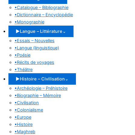
▪
Catalogue – Bibliographie
▪
Dictionnaire – Encyclopédie
▪
Monographie
▶
Langue – Littérature
⌄
▪
Essais – Nouvelles
▪
Langue (linguistique)
▪
Poésie
▪
Récits de voyages
▪
Théâtre
▶
Histoire – Civilisation
⌄
▪
Archéologie – Préhistoire
▪
Biographie – Mémoire
▪
Civilisation
▪
Colonialisme
▪
Europe
▪
Histoire
▪
Maghreb