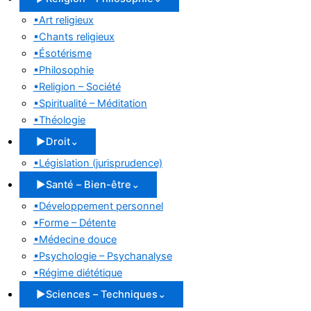
▪
Art religieux
▪
Chants religieux
▪
Ésotérisme
▪
Philosophie
▪
Religion – Société
▪
Spiritualité – Méditation
▪
Théologie
▶
Droit
⌄
▪
Législation (jurisprudence)
▶
Santé – Bien-être
⌄
▪
Développement personnel
▪
Forme – Détente
▪
Médecine douce
▪
Psychologie – Psychanalyse
▪
Régime diététique
▶
Sciences – Techniques
⌄