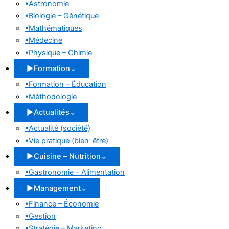
▪
Astronomie
▪
Biologie – Génétique
▪
Mathématiques
▪
Médecine
▪
Physique – Chimie
▶
Formation
⌄
▪
Formation – Éducation
▪
Méthodologie
▶
Actualités
⌄
▪
Actualité (société)
▪
Vie pratique (bien-être)
▶
Cuisine – Nutrition
⌄
▪
Gastronomie – Alimentation
▶
Management
⌄
▪
Finance – Économie
▪
Gestion
▪
Stratégie – Marketing