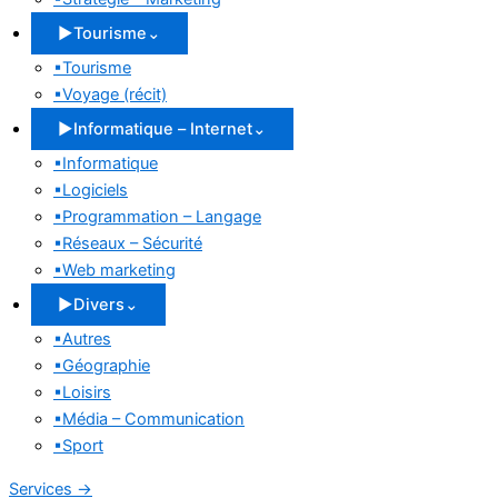
▶
Tourisme
⌄
▪
Tourisme
▪
Voyage (récit)
▶
Informatique – Internet
⌄
▪
Informatique
▪
Logiciels
▪
Programmation – Langage
▪
Réseaux – Sécurité
▪
Web marketing
▶
Divers
⌄
▪
Autres
▪
Géographie
▪
Loisirs
▪
Média – Communication
▪
Sport
Services
→