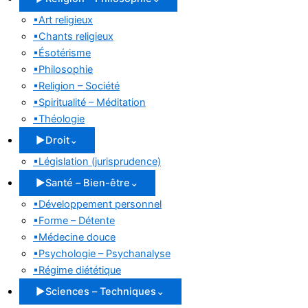
▪
Art religieux
▪
Chants religieux
▪
Ésotérisme
▪
Philosophie
▪
Religion – Société
▪
Spiritualité – Méditation
▪
Théologie
▶
Droit
⌄
▪
Législation (jurisprudence)
▶
Santé – Bien-être
⌄
▪
Développement personnel
▪
Forme – Détente
▪
Médecine douce
▪
Psychologie – Psychanalyse
▪
Régime diététique
▶
Sciences – Techniques
⌄