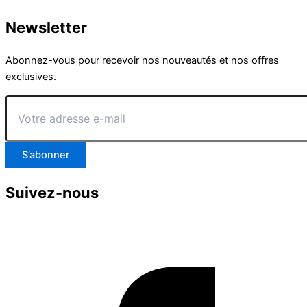
Newsletter
Abonnez-vous pour recevoir nos nouveautés et nos offres
exclusives.
Votre
adresse
e-
mail
S’abonner
Suivez-nous