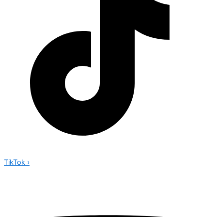
TikTok
›