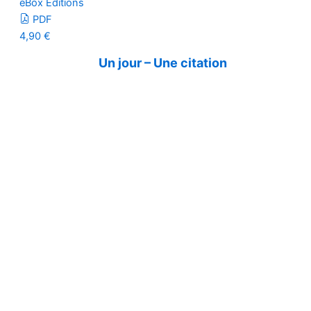
eBox Editions
PDF
4,90
€
Un jour – Une citation