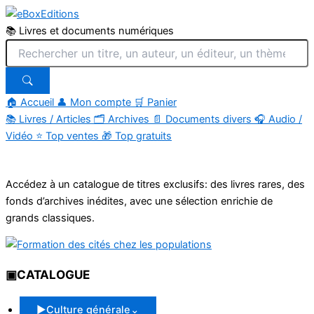
📚 Livres et documents numériques
🏠 Accueil
👤 Mon compte
🛒 Panier
📚
Livres / Articles
🗂
Archives
📄
Documents divers
🎧
Audio /
Vidéo
⭐
Top ventes
🎁
Top gratuits
Aller
au
Accédez à un catalogue de titres exclusifs: des livres rares, des
contenu
fonds d’archives inédites, avec une sélection enrichie de
grands classiques.
▣
CATALOGUE
▶
Culture générale
⌄