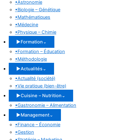
▪
Astronomie
▪
Biologie – Génétique
▪
Mathématiques
▪
Médecine
▪
Physique – Chimie
▶
Formation
⌄
▪
Formation – Éducation
▪
Méthodologie
▶
Actualités
⌄
▪
Actualité (société)
▪
Vie pratique (bien-être)
▶
Cuisine – Nutrition
⌄
▪
Gastronomie – Alimentation
▶
Management
⌄
▪
Finance – Économie
▪
Gestion
▪
Stratégie – Marketing