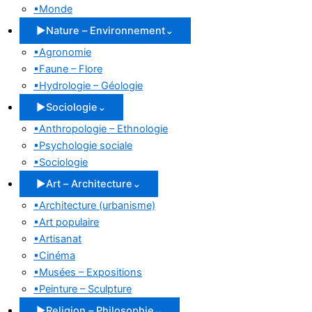
▪
Monde
▶
Nature – Environnement
⌄
▪
Agronomie
▪
Faune – Flore
▪
Hydrologie – Géologie
▶
Sociologie
⌄
▪
Anthropologie – Ethnologie
▪
Psychologie sociale
▪
Sociologie
▶
Art – Architecture
⌄
▪
Architecture (urbanisme)
▪
Art populaire
▪
Artisanat
▪
Cinéma
▪
Musées – Expositions
▪
Peinture – Sculpture
▶
Religion – Philosophie
⌄