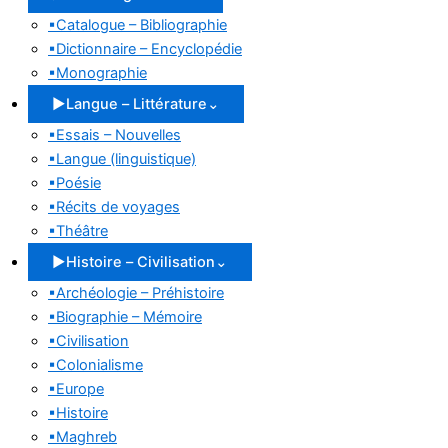
▪
Catalogue – Bibliographie
▪
Dictionnaire – Encyclopédie
▪
Monographie
▶
Langue – Littérature
⌄
▪
Essais – Nouvelles
▪
Langue (linguistique)
▪
Poésie
▪
Récits de voyages
▪
Théâtre
▶
Histoire – Civilisation
⌄
▪
Archéologie – Préhistoire
▪
Biographie – Mémoire
▪
Civilisation
▪
Colonialisme
▪
Europe
▪
Histoire
▪
Maghreb