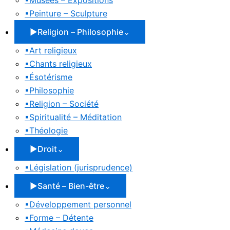
▪
Musées – Expositions
▪
Peinture – Sculpture
▶
Religion – Philosophie
⌄
▪
Art religieux
▪
Chants religieux
▪
Ésotérisme
▪
Philosophie
▪
Religion – Société
▪
Spiritualité – Méditation
▪
Théologie
▶
Droit
⌄
▪
Législation (jurisprudence)
▶
Santé – Bien-être
⌄
▪
Développement personnel
▪
Forme – Détente