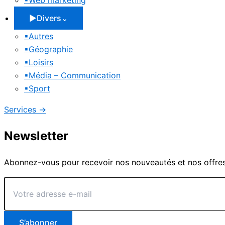
▪
Web marketing
▶
Divers
⌄
▪
Autres
▪
Géographie
▪
Loisirs
▪
Média – Communication
▪
Sport
Services
→
Newsletter
Abonnez-vous pour recevoir nos nouveautés et nos offres
Votre
adresse
e-
mail
S’abonner