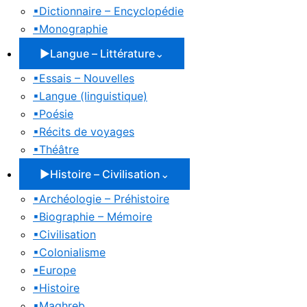
▪
Dictionnaire – Encyclopédie
▪
Monographie
▶
Langue – Littérature
⌄
▪
Essais – Nouvelles
▪
Langue (linguistique)
▪
Poésie
▪
Récits de voyages
▪
Théâtre
▶
Histoire – Civilisation
⌄
▪
Archéologie – Préhistoire
▪
Biographie – Mémoire
▪
Civilisation
▪
Colonialisme
▪
Europe
▪
Histoire
▪
Maghreb