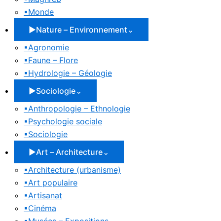
▪
Monde
▶
Nature – Environnement
⌄
▪
Agronomie
▪
Faune – Flore
▪
Hydrologie – Géologie
▶
Sociologie
⌄
▪
Anthropologie – Ethnologie
▪
Psychologie sociale
▪
Sociologie
▶
Art – Architecture
⌄
▪
Architecture (urbanisme)
▪
Art populaire
▪
Artisanat
▪
Cinéma