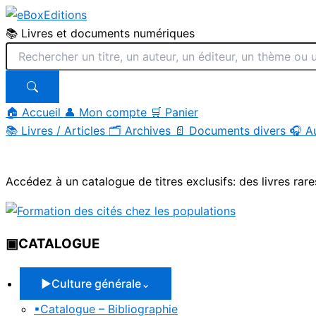
📚 Livres et documents numériques
🏠 Accueil
👤 Mon compte
🛒 Panier
📚
Livres / Articles
🗂
Archives
📄
Documents divers
🎧
A
Aller
au
Accédez à un catalogue de titres exclusifs: des livres rare
contenu
▣
CATALOGUE
▶
Culture générale
⌄
▪
Catalogue – Bibliographie