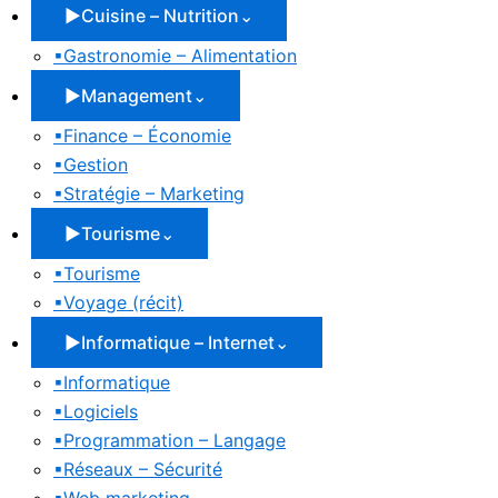
▶
Cuisine – Nutrition
⌄
▪
Gastronomie – Alimentation
▶
Management
⌄
▪
Finance – Économie
▪
Gestion
▪
Stratégie – Marketing
▶
Tourisme
⌄
▪
Tourisme
▪
Voyage (récit)
▶
Informatique – Internet
⌄
▪
Informatique
▪
Logiciels
▪
Programmation – Langage
▪
Réseaux – Sécurité