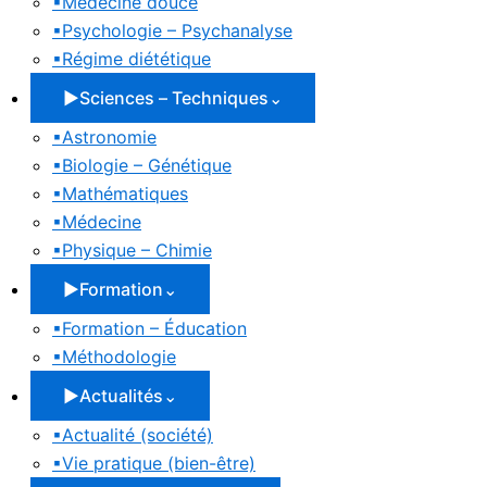
▪
Médecine douce
▪
Psychologie – Psychanalyse
▪
Régime diététique
▶
Sciences – Techniques
⌄
▪
Astronomie
▪
Biologie – Génétique
▪
Mathématiques
▪
Médecine
▪
Physique – Chimie
▶
Formation
⌄
▪
Formation – Éducation
▪
Méthodologie
▶
Actualités
⌄
▪
Actualité (société)
▪
Vie pratique (bien-être)