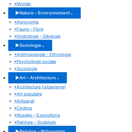
▪
Monde
▶
Nature – Environnement
⌄
▪
Agronomie
▪
Faune – Flore
▪
Hydrologie – Géologie
▶
Sociologie
⌄
▪
Anthropologie – Ethnologie
▪
Psychologie sociale
▪
Sociologie
▶
Art – Architecture
⌄
▪
Architecture (urbanisme)
▪
Art populaire
▪
Artisanat
▪
Cinéma
▪
Musées – Expositions
▪
Peinture – Sculpture
▶
Religion – Philosophie
⌄