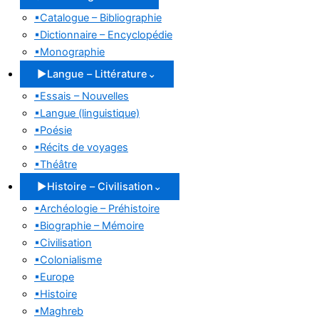
▪
Catalogue – Bibliographie
▪
Dictionnaire – Encyclopédie
▪
Monographie
▶
Langue – Littérature
⌄
▪
Essais – Nouvelles
▪
Langue (linguistique)
▪
Poésie
▪
Récits de voyages
▪
Théâtre
▶
Histoire – Civilisation
⌄
▪
Archéologie – Préhistoire
▪
Biographie – Mémoire
▪
Civilisation
▪
Colonialisme
▪
Europe
▪
Histoire
▪
Maghreb