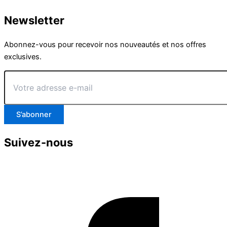
Newsletter
Abonnez-vous pour recevoir nos nouveautés et nos offres
exclusives.
Votre
adresse
e-
mail
S’abonner
Suivez-nous