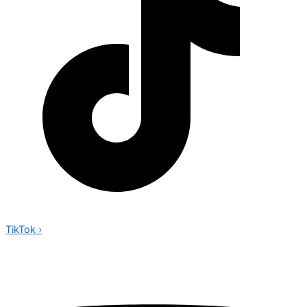
TikTok
›