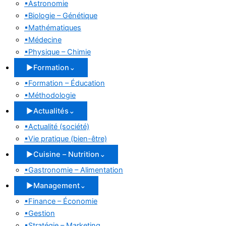
▪
Astronomie
▪
Biologie – Génétique
▪
Mathématiques
▪
Médecine
▪
Physique – Chimie
▶
Formation
⌄
▪
Formation – Éducation
▪
Méthodologie
▶
Actualités
⌄
▪
Actualité (société)
▪
Vie pratique (bien-être)
▶
Cuisine – Nutrition
⌄
▪
Gastronomie – Alimentation
▶
Management
⌄
▪
Finance – Économie
▪
Gestion
▪
Stratégie – Marketing