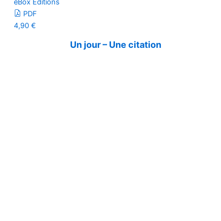
eBox Editions
PDF
4,90
€
Un jour – Une citation