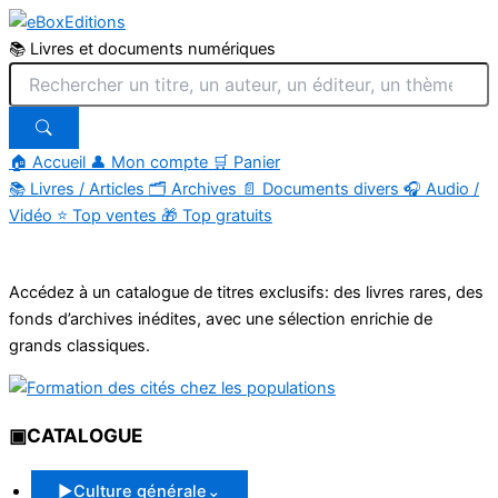
📚 Livres et documents numériques
🏠 Accueil
👤 Mon compte
🛒 Panier
📚
Livres / Articles
🗂
Archives
📄
Documents divers
🎧
Audio /
Vidéo
⭐
Top ventes
🎁
Top gratuits
Aller
au
Accédez à un catalogue de titres exclusifs: des livres rares, des
contenu
fonds d’archives inédites, avec une sélection enrichie de
grands classiques.
▣
CATALOGUE
▶
Culture générale
⌄