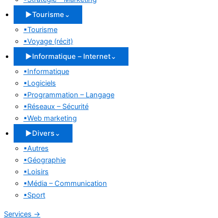
▶
Tourisme
⌄
▪
Tourisme
▪
Voyage (récit)
▶
Informatique – Internet
⌄
▪
Informatique
▪
Logiciels
▪
Programmation – Langage
▪
Réseaux – Sécurité
▪
Web marketing
▶
Divers
⌄
▪
Autres
▪
Géographie
▪
Loisirs
▪
Média – Communication
▪
Sport
Services
→