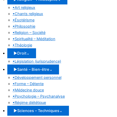
▪
Art religieux
▪
Chants religieux
▪
Ésotérisme
▪
Philosophie
▪
Religion – Société
▪
Spiritualité – Méditation
▪
Théologie
▶
Droit
⌄
▪
Législation (jurisprudence)
▶
Santé – Bien-être
⌄
▪
Développement personnel
▪
Forme – Détente
▪
Médecine douce
▪
Psychologie – Psychanalyse
▪
Régime diététique
▶
Sciences – Techniques
⌄