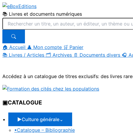
📚 Livres et documents numériques
🏠 Accueil
👤 Mon compte
🛒 Panier
📚
Livres / Articles
🗂
Archives
📄
Documents divers
🎧
A
Aller
au
Accédez à un catalogue de titres exclusifs: des livres rare
contenu
▣
CATALOGUE
▶
Culture générale
⌄
▪
Catalogue – Bibliographie