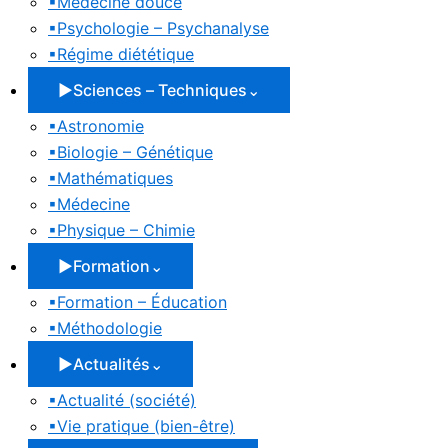
▪
Médecine douce
▪
Psychologie – Psychanalyse
▪
Régime diététique
▶
Sciences – Techniques
⌄
▪
Astronomie
▪
Biologie – Génétique
▪
Mathématiques
▪
Médecine
▪
Physique – Chimie
▶
Formation
⌄
▪
Formation – Éducation
▪
Méthodologie
▶
Actualités
⌄
▪
Actualité (société)
▪
Vie pratique (bien-être)