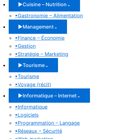
▶
Cuisine – Nutrition
⌄
▪
Gastronomie – Alimentation
▶
Management
⌄
▪
Finance – Économie
▪
Gestion
▪
Stratégie – Marketing
▶
Tourisme
⌄
▪
Tourisme
▪
Voyage (récit)
▶
Informatique – Internet
⌄
▪
Informatique
▪
Logiciels
▪
Programmation – Langage
▪
Réseaux – Sécurité