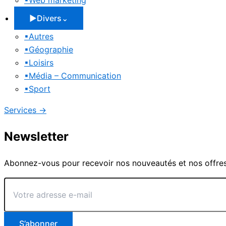
▪
Web marketing
▶
Divers
⌄
▪
Autres
▪
Géographie
▪
Loisirs
▪
Média – Communication
▪
Sport
Services
→
Newsletter
Abonnez-vous pour recevoir nos nouveautés et nos offres
Votre
adresse
e-
mail
S’abonner