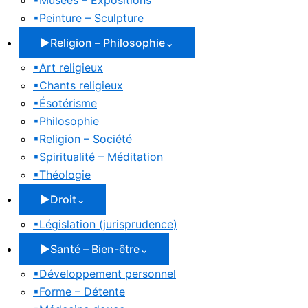
▪
Musées – Expositions
▪
Peinture – Sculpture
▶
Religion – Philosophie
⌄
▪
Art religieux
▪
Chants religieux
▪
Ésotérisme
▪
Philosophie
▪
Religion – Société
▪
Spiritualité – Méditation
▪
Théologie
▶
Droit
⌄
▪
Législation (jurisprudence)
▶
Santé – Bien-être
⌄
▪
Développement personnel
▪
Forme – Détente