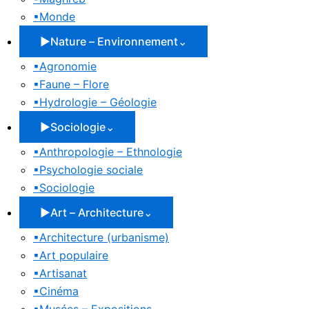
▪
Monde
▶
Nature – Environnement
⌄
▪
Agronomie
▪
Faune – Flore
▪
Hydrologie – Géologie
▶
Sociologie
⌄
▪
Anthropologie – Ethnologie
▪
Psychologie sociale
▪
Sociologie
▶
Art – Architecture
⌄
▪
Architecture (urbanisme)
▪
Art populaire
▪
Artisanat
▪
Cinéma