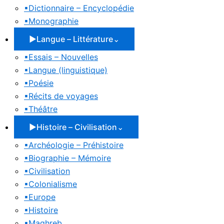
▪
Dictionnaire – Encyclopédie
▪
Monographie
▶
Langue – Littérature
⌄
▪
Essais – Nouvelles
▪
Langue (linguistique)
▪
Poésie
▪
Récits de voyages
▪
Théâtre
▶
Histoire – Civilisation
⌄
▪
Archéologie – Préhistoire
▪
Biographie – Mémoire
▪
Civilisation
▪
Colonialisme
▪
Europe
▪
Histoire
▪
Maghreb