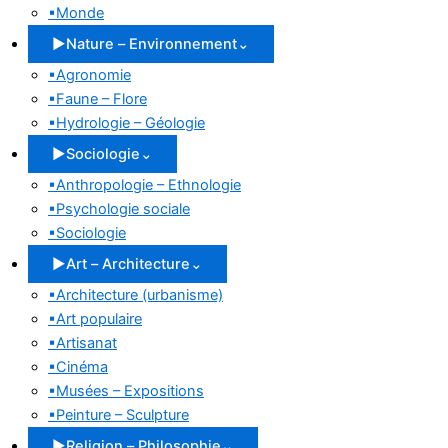
▪
Monde
▶
Nature – Environnement
⌄
▪
Agronomie
▪
Faune – Flore
▪
Hydrologie – Géologie
▶
Sociologie
⌄
▪
Anthropologie – Ethnologie
▪
Psychologie sociale
▪
Sociologie
▶
Art – Architecture
⌄
▪
Architecture (urbanisme)
▪
Art populaire
▪
Artisanat
▪
Cinéma
▪
Musées – Expositions
▪
Peinture – Sculpture
▶
Religion – Philosophie
⌄