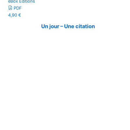
eBox Editions
PDF
4,90
€
Un jour – Une citation