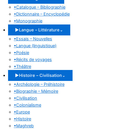
▪
Catalogue – Bibliographie
▪
Dictionnaire – Encyclopédie
▪
Monographie
▶
Langue – Littérature
⌄
▪
Essais – Nouvelles
▪
Langue (linguistique)
▪
Poésie
▪
Récits de voyages
▪
Théâtre
▶
Histoire – Civilisation
⌄
▪
Archéologie – Préhistoire
▪
Biographie – Mémoire
▪
Civilisation
▪
Colonialisme
▪
Europe
▪
Histoire
▪
Maghreb