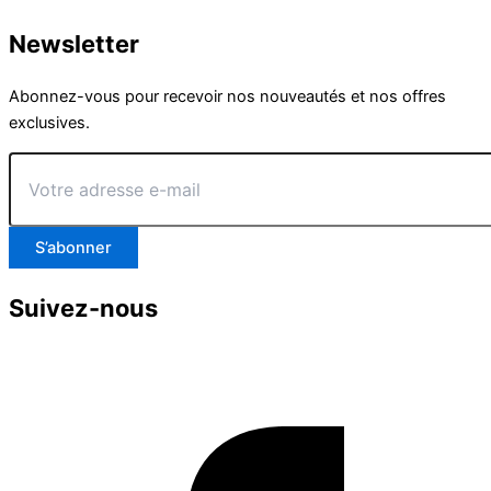
Newsletter
Abonnez-vous pour recevoir nos nouveautés et nos offres
exclusives.
Votre
adresse
e-
mail
S’abonner
Suivez-nous