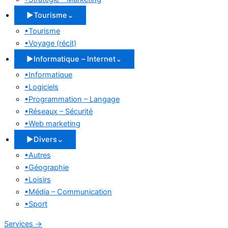
▶
Tourisme
⌄
▪
Tourisme
▪
Voyage (récit)
▶
Informatique – Internet
⌄
▪
Informatique
▪
Logiciels
▪
Programmation – Langage
▪
Réseaux – Sécurité
▪
Web marketing
▶
Divers
⌄
▪
Autres
▪
Géographie
▪
Loisirs
▪
Média – Communication
▪
Sport
Services
→