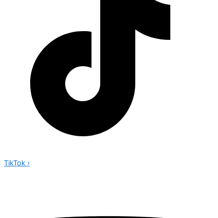
TikTok
›