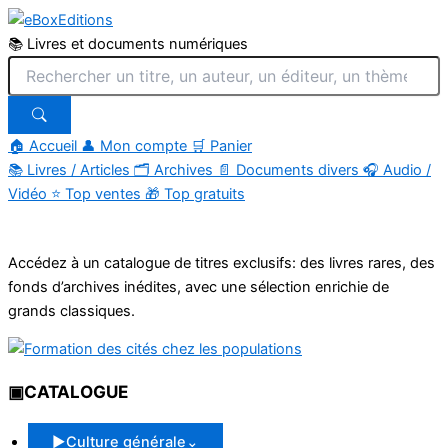
📚 Livres et documents numériques
🏠 Accueil
👤 Mon compte
🛒 Panier
📚
Livres / Articles
🗂
Archives
📄
Documents divers
🎧
Audio /
Vidéo
⭐
Top ventes
🎁
Top gratuits
Aller
au
Accédez à un catalogue de titres exclusifs: des livres rares, des
contenu
fonds d’archives inédites, avec une sélection enrichie de
grands classiques.
▣
CATALOGUE
▶
Culture générale
⌄