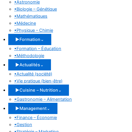
▪
Astronomie
▪
Biologie – Génétique
▪
Mathématiques
▪
Médecine
▪
Physique – Chimie
▶
Formation
⌄
▪
Formation – Éducation
▪
Méthodologie
▶
Actualités
⌄
▪
Actualité (société)
▪
Vie pratique (bien-être)
▶
Cuisine – Nutrition
⌄
▪
Gastronomie – Alimentation
▶
Management
⌄
▪
Finance – Économie
▪
Gestion
▪
Stratégie – Marketing