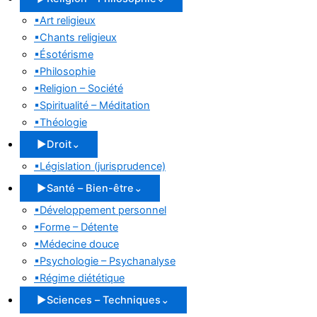
▪
Art religieux
▪
Chants religieux
▪
Ésotérisme
▪
Philosophie
▪
Religion – Société
▪
Spiritualité – Méditation
▪
Théologie
▶
Droit
⌄
▪
Législation (jurisprudence)
▶
Santé – Bien-être
⌄
▪
Développement personnel
▪
Forme – Détente
▪
Médecine douce
▪
Psychologie – Psychanalyse
▪
Régime diététique
▶
Sciences – Techniques
⌄