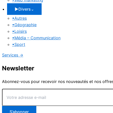
▪
Web marketing
▶
Divers
⌄
▪
Autres
▪
Géographie
▪
Loisirs
▪
Média – Communication
▪
Sport
Services
→
Newsletter
Abonnez-vous pour recevoir nos nouveautés et nos offres
Votre
adresse
e-
mail
S’abonner