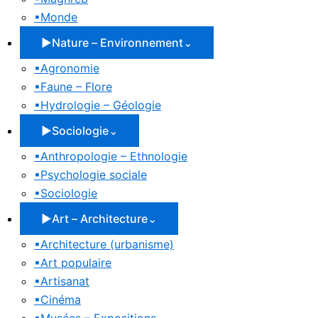
▪
Monde
▶
Nature – Environnement
⌄
▪
Agronomie
▪
Faune – Flore
▪
Hydrologie – Géologie
▶
Sociologie
⌄
▪
Anthropologie – Ethnologie
▪
Psychologie sociale
▪
Sociologie
▶
Art – Architecture
⌄
▪
Architecture (urbanisme)
▪
Art populaire
▪
Artisanat
▪
Cinéma