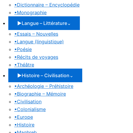
▪
Dictionnaire – Encyclopédie
▪
Monographie
▶
Langue – Littérature
⌄
▪
Essais – Nouvelles
▪
Langue (linguistique)
▪
Poésie
▪
Récits de voyages
▪
Théâtre
▶
Histoire – Civilisation
⌄
▪
Archéologie – Préhistoire
▪
Biographie – Mémoire
▪
Civilisation
▪
Colonialisme
▪
Europe
▪
Histoire
▪
Maghreb