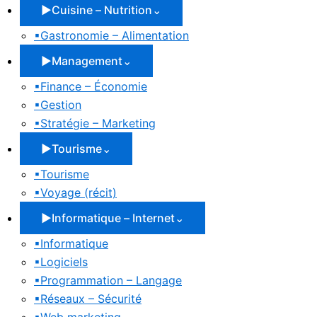
▶
Cuisine – Nutrition
⌄
▪
Gastronomie – Alimentation
▶
Management
⌄
▪
Finance – Économie
▪
Gestion
▪
Stratégie – Marketing
▶
Tourisme
⌄
▪
Tourisme
▪
Voyage (récit)
▶
Informatique – Internet
⌄
▪
Informatique
▪
Logiciels
▪
Programmation – Langage
▪
Réseaux – Sécurité