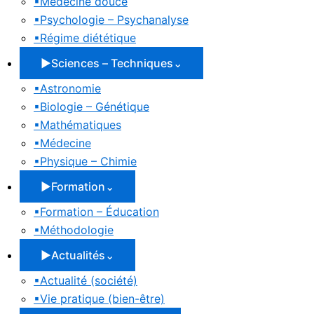
▪
Médecine douce
▪
Psychologie – Psychanalyse
▪
Régime diététique
▶
Sciences – Techniques
⌄
▪
Astronomie
▪
Biologie – Génétique
▪
Mathématiques
▪
Médecine
▪
Physique – Chimie
▶
Formation
⌄
▪
Formation – Éducation
▪
Méthodologie
▶
Actualités
⌄
▪
Actualité (société)
▪
Vie pratique (bien-être)