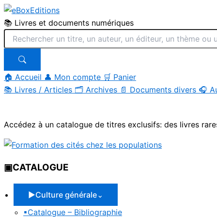
📚 Livres et documents numériques
🏠 Accueil
👤 Mon compte
🛒 Panier
📚
Livres / Articles
🗂
Archives
📄
Documents divers
🎧
A
Aller
au
Accédez à un catalogue de titres exclusifs: des livres rare
contenu
▣
CATALOGUE
▶
Culture générale
⌄
▪
Catalogue – Bibliographie