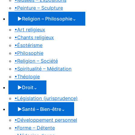
▪
Musées – Expositions
▪
Peinture – Sculpture
▶
Religion – Philosophie
⌄
▪
Art religieux
▪
Chants religieux
▪
Ésotérisme
▪
Philosophie
▪
Religion – Société
▪
Spiritualité – Méditation
▪
Théologie
▶
Droit
⌄
▪
Législation (jurisprudence)
▶
Santé – Bien-être
⌄
▪
Développement personnel
▪
Forme – Détente