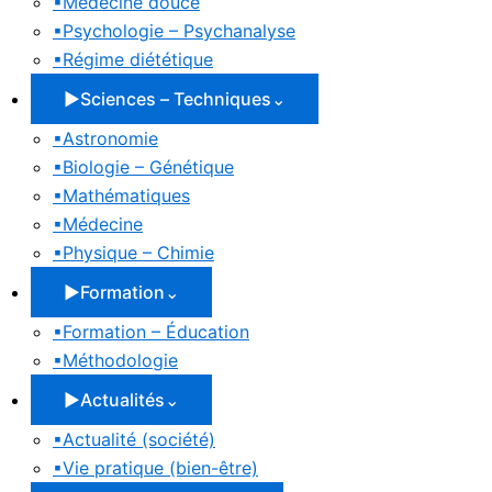
▪
Médecine douce
▪
Psychologie – Psychanalyse
▪
Régime diététique
▶
Sciences – Techniques
⌄
▪
Astronomie
▪
Biologie – Génétique
▪
Mathématiques
▪
Médecine
▪
Physique – Chimie
▶
Formation
⌄
▪
Formation – Éducation
▪
Méthodologie
▶
Actualités
⌄
▪
Actualité (société)
▪
Vie pratique (bien-être)