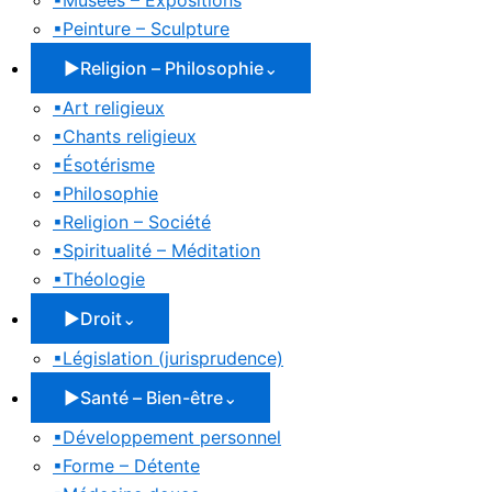
▪
Musées – Expositions
▪
Peinture – Sculpture
▶
Religion – Philosophie
⌄
▪
Art religieux
▪
Chants religieux
▪
Ésotérisme
▪
Philosophie
▪
Religion – Société
▪
Spiritualité – Méditation
▪
Théologie
▶
Droit
⌄
▪
Législation (jurisprudence)
▶
Santé – Bien-être
⌄
▪
Développement personnel
▪
Forme – Détente