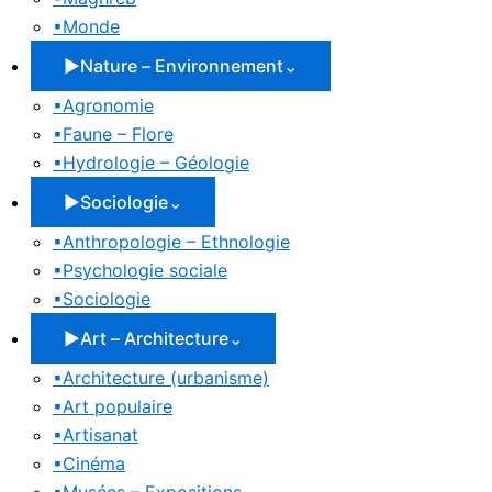
▪
Monde
▶
Nature – Environnement
⌄
▪
Agronomie
▪
Faune – Flore
▪
Hydrologie – Géologie
▶
Sociologie
⌄
▪
Anthropologie – Ethnologie
▪
Psychologie sociale
▪
Sociologie
▶
Art – Architecture
⌄
▪
Architecture (urbanisme)
▪
Art populaire
▪
Artisanat
▪
Cinéma