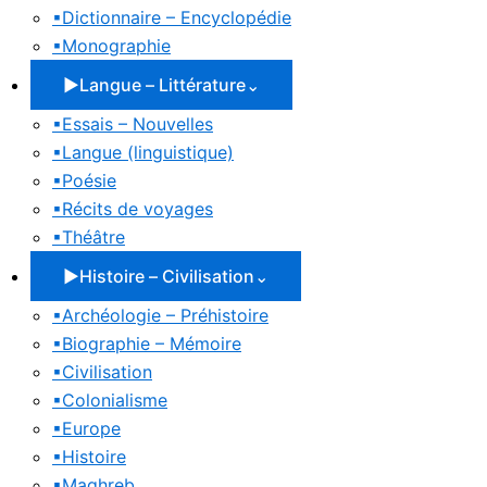
▪
Dictionnaire – Encyclopédie
▪
Monographie
▶
Langue – Littérature
⌄
▪
Essais – Nouvelles
▪
Langue (linguistique)
▪
Poésie
▪
Récits de voyages
▪
Théâtre
▶
Histoire – Civilisation
⌄
▪
Archéologie – Préhistoire
▪
Biographie – Mémoire
▪
Civilisation
▪
Colonialisme
▪
Europe
▪
Histoire
▪
Maghreb