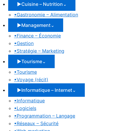
▶
Cuisine – Nutrition
⌄
▪
Gastronomie – Alimentation
▶
Management
⌄
▪
Finance – Économie
▪
Gestion
▪
Stratégie – Marketing
▶
Tourisme
⌄
▪
Tourisme
▪
Voyage (récit)
▶
Informatique – Internet
⌄
▪
Informatique
▪
Logiciels
▪
Programmation – Langage
▪
Réseaux – Sécurité