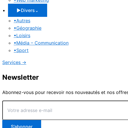
▪
Web marketing
▶
Divers
⌄
▪
Autres
▪
Géographie
▪
Loisirs
▪
Média – Communication
▪
Sport
Services
→
Newsletter
Abonnez-vous pour recevoir nos nouveautés et nos offres
Votre
adresse
e-
mail
S’abonner