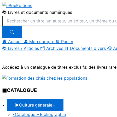
📚 Livres et documents numériques
🏠 Accueil
👤 Mon compte
🛒 Panier
📚
Livres / Articles
🗂
Archives
📄
Documents divers
🎧
A
Aller
au
Accédez à un catalogue de titres exclusifs: des livres rare
contenu
▣
CATALOGUE
▶
Culture générale
⌄
▪
Catalogue – Bibliographie