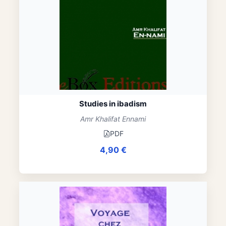
Studies in ibadism
Amr Khalifat Ennami
PDF
4,90
€