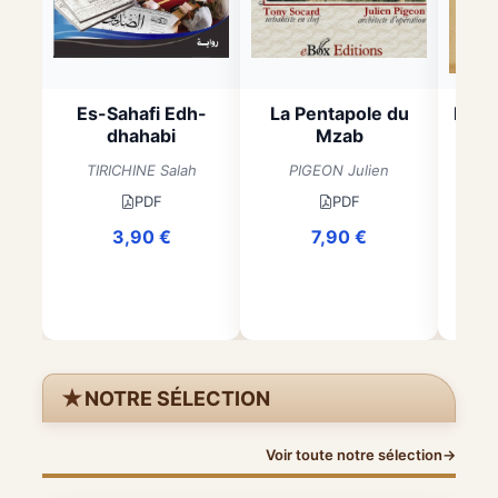
Es-Sahafi Edh-
La Pentapole du
L’aff
dhahabi
Mzab
A
TIRICHINE Salah
PIGEON Julien
PDF
PDF
3,90
€
7,90
€
★
NOTRE SÉLECTION
Voir toute notre sélection
→