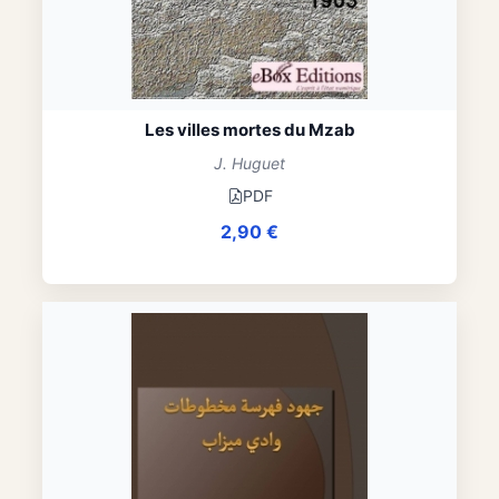
Les villes mortes du Mzab
J. Huguet
PDF
2,90
€