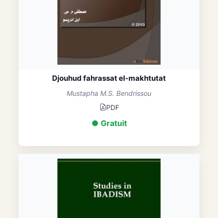
Djouhud fahrassat el-makhtutat
Mustapha M.S. Bendrissou
PDF
● Gratuit