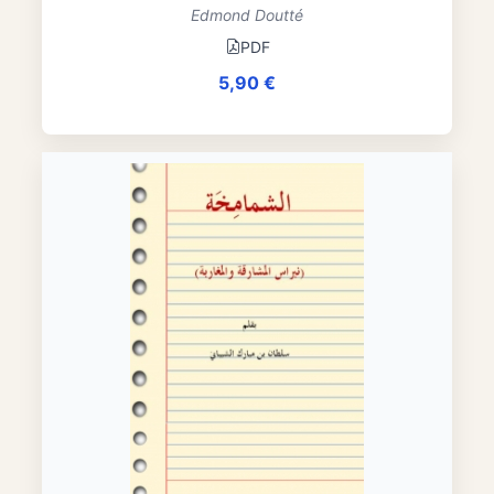
Edmond Doutté
PDF
5,90
€