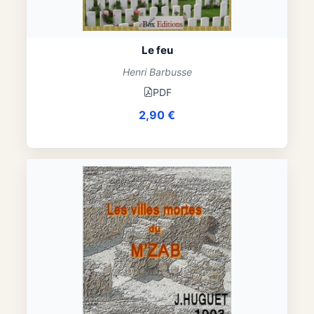
Le feu
Henri Barbusse
PDF
2,90
€