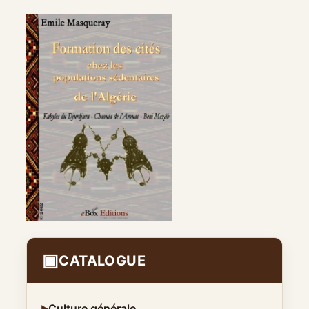
▣
CATALOGUE
⌄
Culture générale
▶