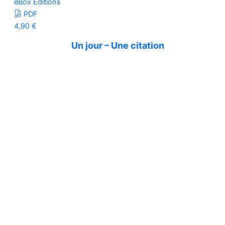
eBox Editions
PDF
4,90
€
Un jour – Une citation