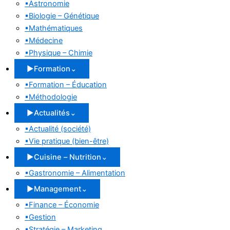
▪
Astronomie
▪
Biologie – Génétique
▪
Mathématiques
▪
Médecine
▪
Physique – Chimie
▶
Formation
⌄
▪
Formation – Éducation
▪
Méthodologie
▶
Actualités
⌄
▪
Actualité (société)
▪
Vie pratique (bien-être)
▶
Cuisine – Nutrition
⌄
▪
Gastronomie – Alimentation
▶
Management
⌄
▪
Finance – Économie
▪
Gestion
▪
Stratégie – Marketing