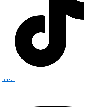
TikTok
›