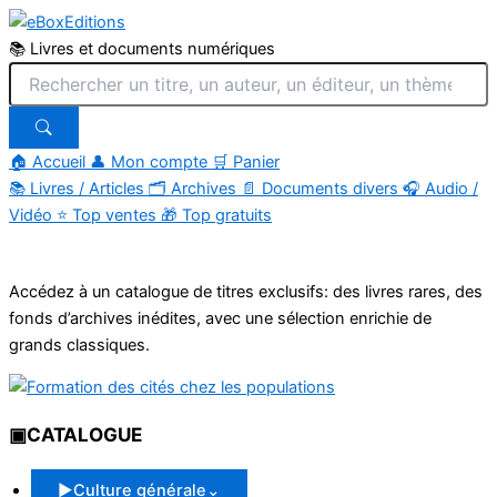
📚 Livres et documents numériques
🏠 Accueil
👤 Mon compte
🛒 Panier
📚
Livres / Articles
🗂
Archives
📄
Documents divers
🎧
Audio /
Vidéo
⭐
Top ventes
🎁
Top gratuits
Aller
au
Accédez à un catalogue de titres exclusifs: des livres rares, des
contenu
fonds d’archives inédites, avec une sélection enrichie de
grands classiques.
▣
CATALOGUE
▶
Culture générale
⌄