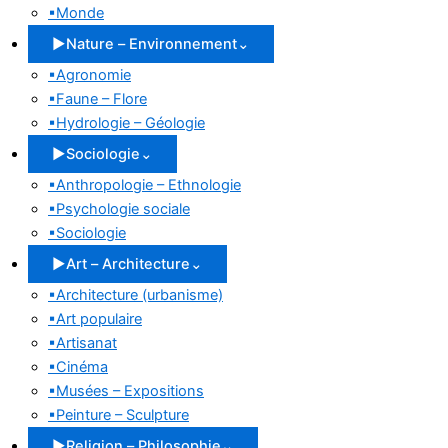
▪
Monde
▶
Nature – Environnement
⌄
▪
Agronomie
▪
Faune – Flore
▪
Hydrologie – Géologie
▶
Sociologie
⌄
▪
Anthropologie – Ethnologie
▪
Psychologie sociale
▪
Sociologie
▶
Art – Architecture
⌄
▪
Architecture (urbanisme)
▪
Art populaire
▪
Artisanat
▪
Cinéma
▪
Musées – Expositions
▪
Peinture – Sculpture
▶
Religion – Philosophie
⌄