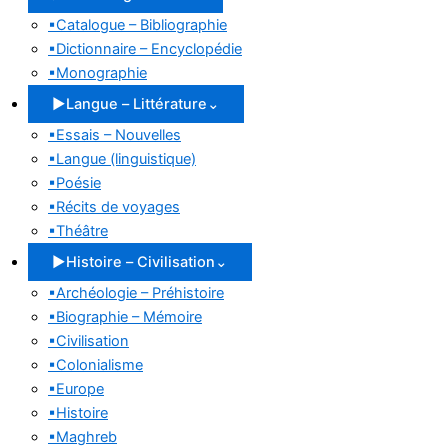
▪
Catalogue – Bibliographie
▪
Dictionnaire – Encyclopédie
▪
Monographie
▶
Langue – Littérature
⌄
▪
Essais – Nouvelles
▪
Langue (linguistique)
▪
Poésie
▪
Récits de voyages
▪
Théâtre
▶
Histoire – Civilisation
⌄
▪
Archéologie – Préhistoire
▪
Biographie – Mémoire
▪
Civilisation
▪
Colonialisme
▪
Europe
▪
Histoire
▪
Maghreb