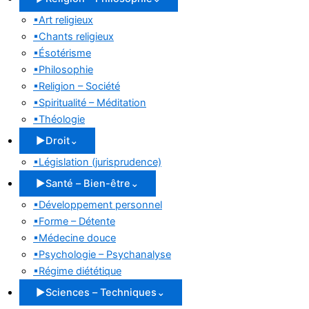
▪
Art religieux
▪
Chants religieux
▪
Ésotérisme
▪
Philosophie
▪
Religion – Société
▪
Spiritualité – Méditation
▪
Théologie
▶
Droit
⌄
▪
Législation (jurisprudence)
▶
Santé – Bien-être
⌄
▪
Développement personnel
▪
Forme – Détente
▪
Médecine douce
▪
Psychologie – Psychanalyse
▪
Régime diététique
▶
Sciences – Techniques
⌄