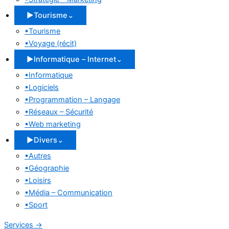
▶
Tourisme
⌄
▪
Tourisme
▪
Voyage (récit)
▶
Informatique – Internet
⌄
▪
Informatique
▪
Logiciels
▪
Programmation – Langage
▪
Réseaux – Sécurité
▪
Web marketing
▶
Divers
⌄
▪
Autres
▪
Géographie
▪
Loisirs
▪
Média – Communication
▪
Sport
Services
→