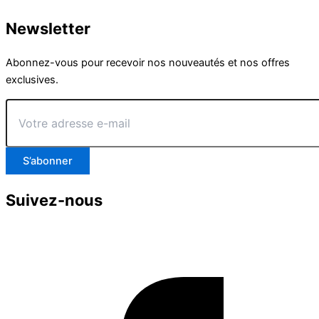
Newsletter
Abonnez-vous pour recevoir nos nouveautés et nos offres
exclusives.
Votre
adresse
e-
mail
S’abonner
Suivez-nous