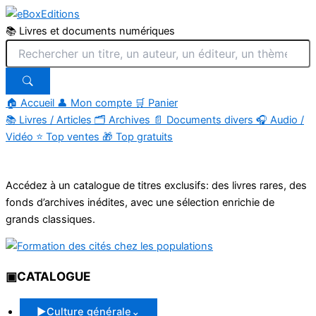
📚 Livres et documents numériques
🏠 Accueil
👤 Mon compte
🛒 Panier
📚
Livres / Articles
🗂
Archives
📄
Documents divers
🎧
Audio /
Vidéo
⭐
Top ventes
🎁
Top gratuits
Aller
au
Accédez à un catalogue de titres exclusifs: des livres rares, des
contenu
fonds d’archives inédites, avec une sélection enrichie de
grands classiques.
▣
CATALOGUE
▶
Culture générale
⌄