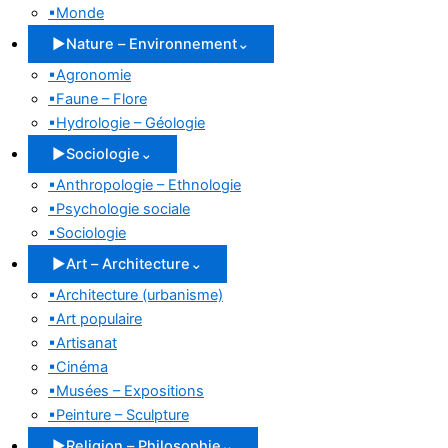
▪
Monde
▶
Nature – Environnement
⌄
▪
Agronomie
▪
Faune – Flore
▪
Hydrologie – Géologie
▶
Sociologie
⌄
▪
Anthropologie – Ethnologie
▪
Psychologie sociale
▪
Sociologie
▶
Art – Architecture
⌄
▪
Architecture (urbanisme)
▪
Art populaire
▪
Artisanat
▪
Cinéma
▪
Musées – Expositions
▪
Peinture – Sculpture
▶
Religion – Philosophie
⌄