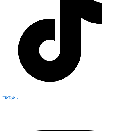
TikTok
›