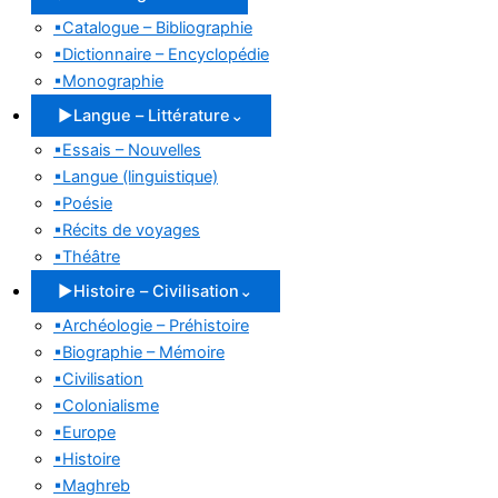
▪
Catalogue – Bibliographie
▪
Dictionnaire – Encyclopédie
▪
Monographie
▶
Langue – Littérature
⌄
▪
Essais – Nouvelles
▪
Langue (linguistique)
▪
Poésie
▪
Récits de voyages
▪
Théâtre
▶
Histoire – Civilisation
⌄
▪
Archéologie – Préhistoire
▪
Biographie – Mémoire
▪
Civilisation
▪
Colonialisme
▪
Europe
▪
Histoire
▪
Maghreb