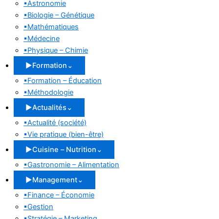
▪
Astronomie
▪
Biologie – Génétique
▪
Mathématiques
▪
Médecine
▪
Physique – Chimie
▶
Formation
⌄
▪
Formation – Éducation
▪
Méthodologie
▶
Actualités
⌄
▪
Actualité (société)
▪
Vie pratique (bien-être)
▶
Cuisine – Nutrition
⌄
▪
Gastronomie – Alimentation
▶
Management
⌄
▪
Finance – Économie
▪
Gestion
▪
Stratégie – Marketing