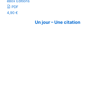
eBox Editions
PDF
4,90
€
Un jour – Une citation