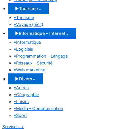
▶
Tourisme
⌄
▪
Tourisme
▪
Voyage (récit)
▶
Informatique – Internet
⌄
▪
Informatique
▪
Logiciels
▪
Programmation – Langage
▪
Réseaux – Sécurité
▪
Web marketing
▶
Divers
⌄
▪
Autres
▪
Géographie
▪
Loisirs
▪
Média – Communication
▪
Sport
Services
→