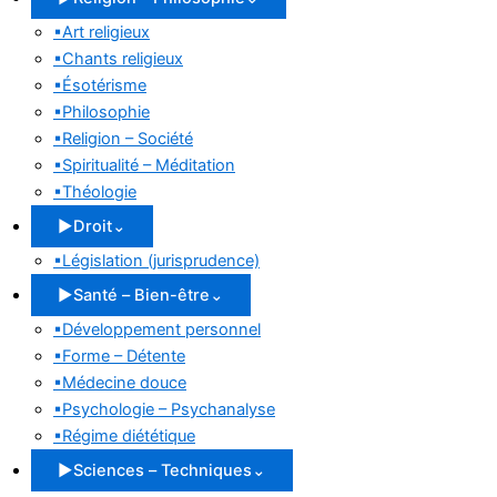
▪
Art religieux
▪
Chants religieux
▪
Ésotérisme
▪
Philosophie
▪
Religion – Société
▪
Spiritualité – Méditation
▪
Théologie
▶
Droit
⌄
▪
Législation (jurisprudence)
▶
Santé – Bien-être
⌄
▪
Développement personnel
▪
Forme – Détente
▪
Médecine douce
▪
Psychologie – Psychanalyse
▪
Régime diététique
▶
Sciences – Techniques
⌄