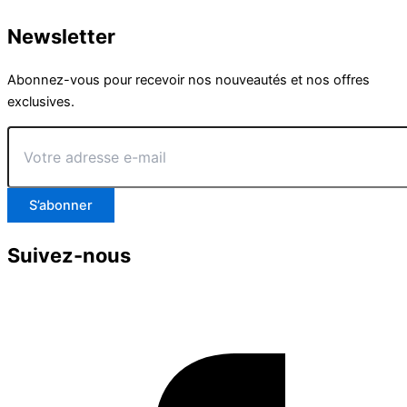
Newsletter
Abonnez-vous pour recevoir nos nouveautés et nos offres
exclusives.
Votre
adresse
e-
mail
S’abonner
Suivez-nous