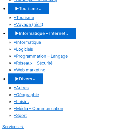
▶
Tourisme
⌄
▪
Tourisme
▪
Voyage (récit)
▶
Informatique – Internet
⌄
▪
Informatique
▪
Logiciels
▪
Programmation – Langage
▪
Réseaux – Sécurité
▪
Web marketing
▶
Divers
⌄
▪
Autres
▪
Géographie
▪
Loisirs
▪
Média – Communication
▪
Sport
Services
→