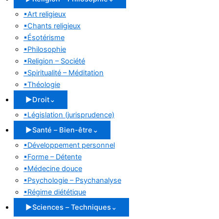
▪
Art religieux
▪
Chants religieux
▪
Ésotérisme
▪
Philosophie
▪
Religion – Société
▪
Spiritualité – Méditation
▪
Théologie
▶
Droit
⌄
▪
Législation (jurisprudence)
▶
Santé – Bien-être
⌄
▪
Développement personnel
▪
Forme – Détente
▪
Médecine douce
▪
Psychologie – Psychanalyse
▪
Régime diététique
▶
Sciences – Techniques
⌄