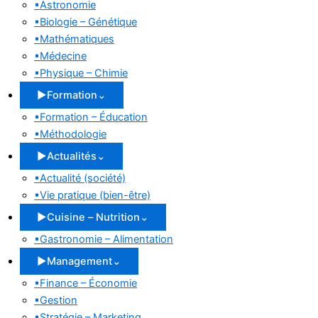
▪
Astronomie
▪
Biologie – Génétique
▪
Mathématiques
▪
Médecine
▪
Physique – Chimie
▶
Formation
⌄
▪
Formation – Éducation
▪
Méthodologie
▶
Actualités
⌄
▪
Actualité (société)
▪
Vie pratique (bien-être)
▶
Cuisine – Nutrition
⌄
▪
Gastronomie – Alimentation
▶
Management
⌄
▪
Finance – Économie
▪
Gestion
▪
Stratégie – Marketing