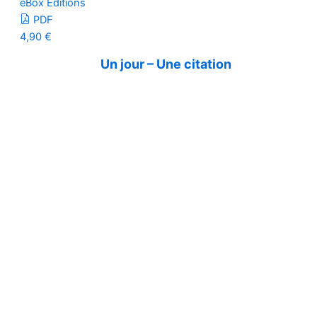
eBox Editions
PDF
4,90
€
Un jour – Une citation