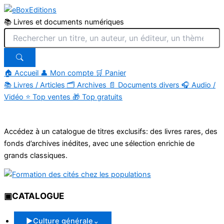
📚 Livres et documents numériques
🏠 Accueil
👤 Mon compte
🛒 Panier
📚
Livres / Articles
🗂
Archives
📄
Documents divers
🎧
Audio /
Vidéo
⭐
Top ventes
🎁
Top gratuits
Aller
au
Accédez à un catalogue de titres exclusifs: des livres rares, des
contenu
fonds d’archives inédites, avec une sélection enrichie de
grands classiques.
▣
CATALOGUE
▶
Culture générale
⌄