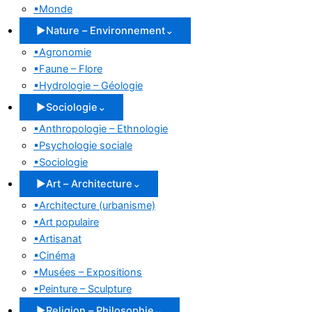
▪
Monde
▶
Nature – Environnement
⌄
▪
Agronomie
▪
Faune – Flore
▪
Hydrologie – Géologie
▶
Sociologie
⌄
▪
Anthropologie – Ethnologie
▪
Psychologie sociale
▪
Sociologie
▶
Art – Architecture
⌄
▪
Architecture (urbanisme)
▪
Art populaire
▪
Artisanat
▪
Cinéma
▪
Musées – Expositions
▪
Peinture – Sculpture
▶
Religion – Philosophie
⌄