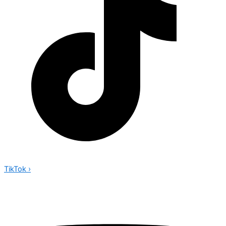
TikTok
›