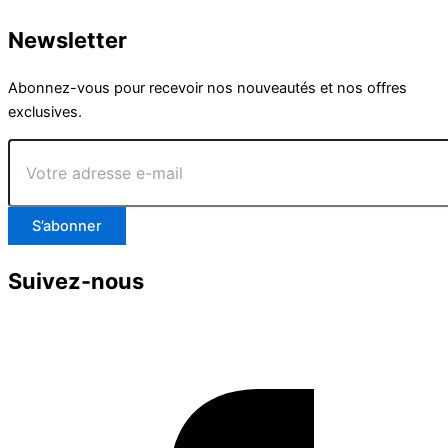
Newsletter
Abonnez-vous pour recevoir nos nouveautés et nos offres
exclusives.
Votre
adresse
e-
mail
S’abonner
Suivez-nous