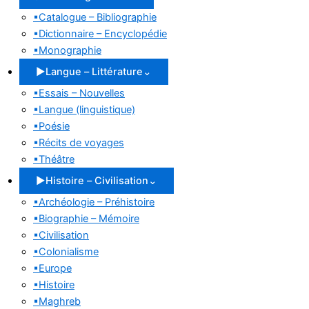
▪
Catalogue – Bibliographie
▪
Dictionnaire – Encyclopédie
▪
Monographie
▶
Langue – Littérature
⌄
▪
Essais – Nouvelles
▪
Langue (linguistique)
▪
Poésie
▪
Récits de voyages
▪
Théâtre
▶
Histoire – Civilisation
⌄
▪
Archéologie – Préhistoire
▪
Biographie – Mémoire
▪
Civilisation
▪
Colonialisme
▪
Europe
▪
Histoire
▪
Maghreb