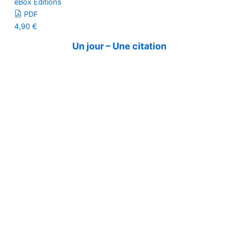
eBox Editions
PDF
4,90
€
Un jour – Une citation