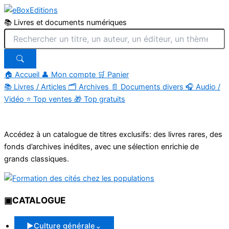
📚 Livres et documents numériques
🏠 Accueil
👤 Mon compte
🛒 Panier
📚
Livres / Articles
🗂
Archives
📄
Documents divers
🎧
Audio /
Vidéo
⭐
Top ventes
🎁
Top gratuits
Aller
au
Accédez à un catalogue de titres exclusifs: des livres rares, des
contenu
fonds d’archives inédites, avec une sélection enrichie de
grands classiques.
▣
CATALOGUE
▶
Culture générale
⌄