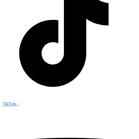
TikTok
›