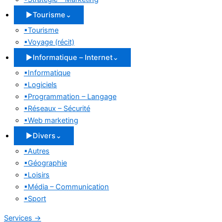
▶
Tourisme
⌄
▪
Tourisme
▪
Voyage (récit)
▶
Informatique – Internet
⌄
▪
Informatique
▪
Logiciels
▪
Programmation – Langage
▪
Réseaux – Sécurité
▪
Web marketing
▶
Divers
⌄
▪
Autres
▪
Géographie
▪
Loisirs
▪
Média – Communication
▪
Sport
Services
→