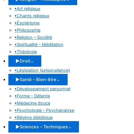
▪
Art religieux
▪
Chants religieux
▪
Ésotérisme
▪
Philosophie
▪
Religion – Société
▪
Spiritualité – Méditation
▪
Théologie
▶
Droit
⌄
▪
Législation (jurisprudence)
▶
Santé – Bien-être
⌄
▪
Développement personnel
▪
Forme – Détente
▪
Médecine douce
▪
Psychologie – Psychanalyse
▪
Régime diététique
▶
Sciences – Techniques
⌄