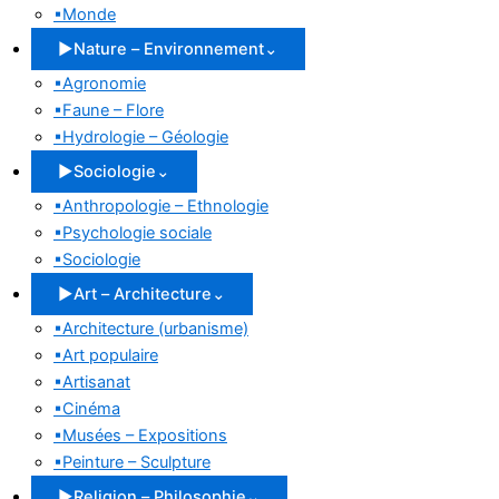
▪
Monde
▶
Nature – Environnement
⌄
▪
Agronomie
▪
Faune – Flore
▪
Hydrologie – Géologie
▶
Sociologie
⌄
▪
Anthropologie – Ethnologie
▪
Psychologie sociale
▪
Sociologie
▶
Art – Architecture
⌄
▪
Architecture (urbanisme)
▪
Art populaire
▪
Artisanat
▪
Cinéma
▪
Musées – Expositions
▪
Peinture – Sculpture
▶
Religion – Philosophie
⌄