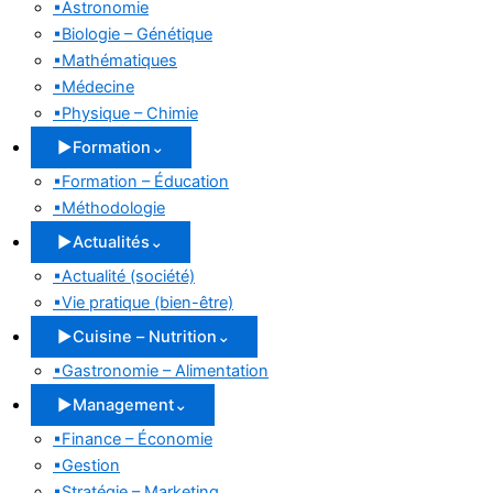
▪
Astronomie
▪
Biologie – Génétique
▪
Mathématiques
▪
Médecine
▪
Physique – Chimie
▶
Formation
⌄
▪
Formation – Éducation
▪
Méthodologie
▶
Actualités
⌄
▪
Actualité (société)
▪
Vie pratique (bien-être)
▶
Cuisine – Nutrition
⌄
▪
Gastronomie – Alimentation
▶
Management
⌄
▪
Finance – Économie
▪
Gestion
▪
Stratégie – Marketing