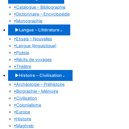
▪
Catalogue – Bibliographie
▪
Dictionnaire – Encyclopédie
▪
Monographie
▶
Langue – Littérature
⌄
▪
Essais – Nouvelles
▪
Langue (linguistique)
▪
Poésie
▪
Récits de voyages
▪
Théâtre
▶
Histoire – Civilisation
⌄
▪
Archéologie – Préhistoire
▪
Biographie – Mémoire
▪
Civilisation
▪
Colonialisme
▪
Europe
▪
Histoire
▪
Maghreb