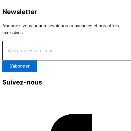
Newsletter
Abonnez-vous pour recevoir nos nouveautés et nos offres
exclusives.
Votre
adresse
e-
mail
S’abonner
Suivez-nous