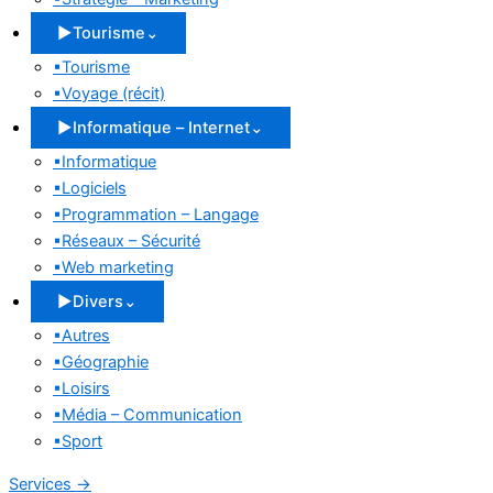
▶
Tourisme
⌄
▪
Tourisme
▪
Voyage (récit)
▶
Informatique – Internet
⌄
▪
Informatique
▪
Logiciels
▪
Programmation – Langage
▪
Réseaux – Sécurité
▪
Web marketing
▶
Divers
⌄
▪
Autres
▪
Géographie
▪
Loisirs
▪
Média – Communication
▪
Sport
Services
→