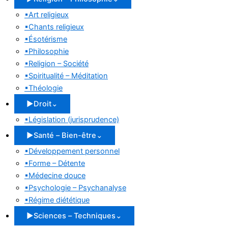
▪
Art religieux
▪
Chants religieux
▪
Ésotérisme
▪
Philosophie
▪
Religion – Société
▪
Spiritualité – Méditation
▪
Théologie
▶
Droit
⌄
▪
Législation (jurisprudence)
▶
Santé – Bien-être
⌄
▪
Développement personnel
▪
Forme – Détente
▪
Médecine douce
▪
Psychologie – Psychanalyse
▪
Régime diététique
▶
Sciences – Techniques
⌄