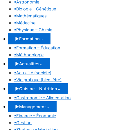
▪
Astronomie
▪
Biologie – Génétique
▪
Mathématiques
▪
Médecine
▪
Physique – Chimie
▶
Formation
⌄
▪
Formation – Éducation
▪
Méthodologie
▶
Actualités
⌄
▪
Actualité (société)
▪
Vie pratique (bien-être)
▶
Cuisine – Nutrition
⌄
▪
Gastronomie – Alimentation
▶
Management
⌄
▪
Finance – Économie
▪
Gestion
▪
Stratégie – Marketing