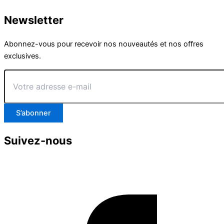
Newsletter
Abonnez-vous pour recevoir nos nouveautés et nos offres
exclusives.
Votre
adresse
e-
mail
S’abonner
Suivez-nous