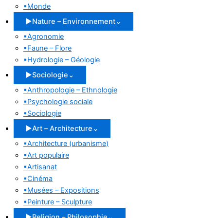
▪
Monde
▶
Nature – Environnement
⌄
▪
Agronomie
▪
Faune – Flore
▪
Hydrologie – Géologie
▶
Sociologie
⌄
▪
Anthropologie – Ethnologie
▪
Psychologie sociale
▪
Sociologie
▶
Art – Architecture
⌄
▪
Architecture (urbanisme)
▪
Art populaire
▪
Artisanat
▪
Cinéma
▪
Musées – Expositions
▪
Peinture – Sculpture
▶
Religion – Philosophie
⌄