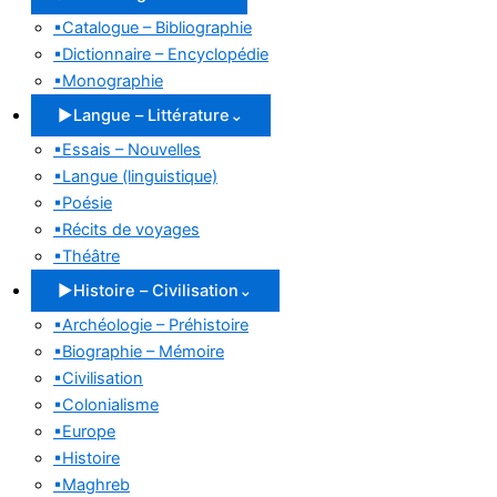
▪
Catalogue – Bibliographie
▪
Dictionnaire – Encyclopédie
▪
Monographie
▶
Langue – Littérature
⌄
▪
Essais – Nouvelles
▪
Langue (linguistique)
▪
Poésie
▪
Récits de voyages
▪
Théâtre
▶
Histoire – Civilisation
⌄
▪
Archéologie – Préhistoire
▪
Biographie – Mémoire
▪
Civilisation
▪
Colonialisme
▪
Europe
▪
Histoire
▪
Maghreb