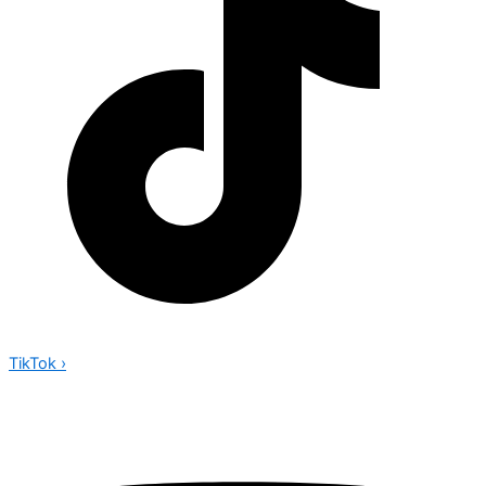
TikTok
›