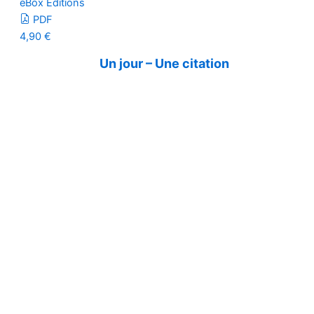
eBox Editions
PDF
4,90
€
Un jour – Une citation