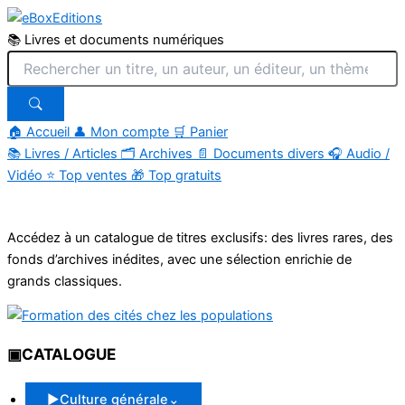
📚 Livres et documents numériques
🏠 Accueil
👤 Mon compte
🛒 Panier
📚
Livres / Articles
🗂
Archives
📄
Documents divers
🎧
Audio /
Vidéo
⭐
Top ventes
🎁
Top gratuits
Aller
au
Accédez à un catalogue de titres exclusifs: des livres rares, des
contenu
fonds d’archives inédites, avec une sélection enrichie de
grands classiques.
▣
CATALOGUE
▶
Culture générale
⌄