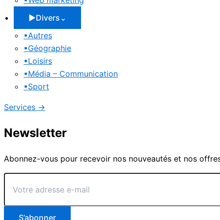
▪
Web marketing
▶
Divers
⌄
▪
Autres
▪
Géographie
▪
Loisirs
▪
Média – Communication
▪
Sport
Services
→
Newsletter
Abonnez-vous pour recevoir nos nouveautés et nos offres
Votre
adresse
e-
mail
S’abonner