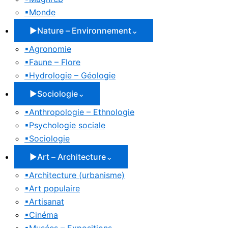
▪
Monde
▶
Nature – Environnement
⌄
▪
Agronomie
▪
Faune – Flore
▪
Hydrologie – Géologie
▶
Sociologie
⌄
▪
Anthropologie – Ethnologie
▪
Psychologie sociale
▪
Sociologie
▶
Art – Architecture
⌄
▪
Architecture (urbanisme)
▪
Art populaire
▪
Artisanat
▪
Cinéma