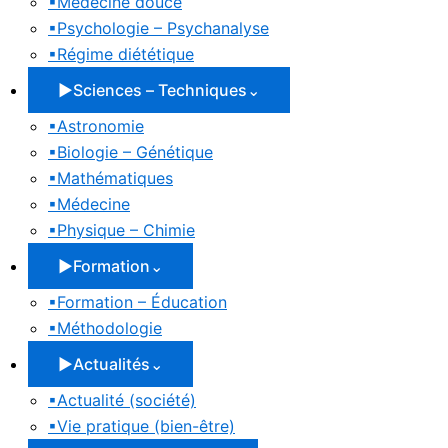
▪
Médecine douce
▪
Psychologie – Psychanalyse
▪
Régime diététique
▶
Sciences – Techniques
⌄
▪
Astronomie
▪
Biologie – Génétique
▪
Mathématiques
▪
Médecine
▪
Physique – Chimie
▶
Formation
⌄
▪
Formation – Éducation
▪
Méthodologie
▶
Actualités
⌄
▪
Actualité (société)
▪
Vie pratique (bien-être)