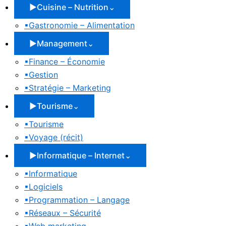
▶
Cuisine – Nutrition
⌄
▪
Gastronomie – Alimentation
▶
Management
⌄
▪
Finance – Économie
▪
Gestion
▪
Stratégie – Marketing
▶
Tourisme
⌄
▪
Tourisme
▪
Voyage (récit)
▶
Informatique – Internet
⌄
▪
Informatique
▪
Logiciels
▪
Programmation – Langage
▪
Réseaux – Sécurité