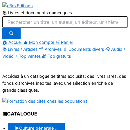
📚 Livres et documents numériques
🏠 Accueil
👤 Mon compte
🛒 Panier
📚
Livres / Articles
🗂
Archives
📄
Documents divers
🎧
Audio /
Vidéo
⭐
Top ventes
🎁
Top gratuits
Aller
au
Accédez à un catalogue de titres exclusifs: des livres rares, des
contenu
fonds d’archives inédites, avec une sélection enrichie de
grands classiques.
▣
CATALOGUE
▶
Culture générale
⌄