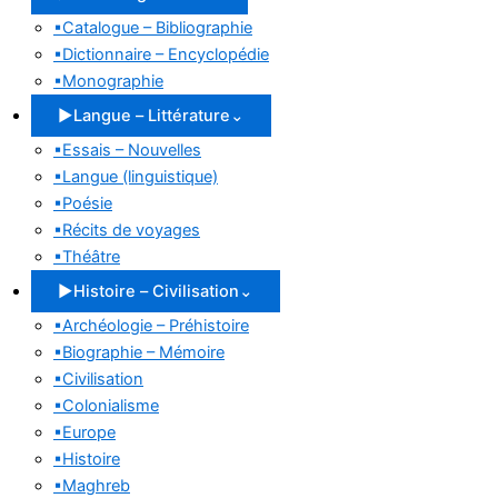
▪
Catalogue – Bibliographie
▪
Dictionnaire – Encyclopédie
▪
Monographie
▶
Langue – Littérature
⌄
▪
Essais – Nouvelles
▪
Langue (linguistique)
▪
Poésie
▪
Récits de voyages
▪
Théâtre
▶
Histoire – Civilisation
⌄
▪
Archéologie – Préhistoire
▪
Biographie – Mémoire
▪
Civilisation
▪
Colonialisme
▪
Europe
▪
Histoire
▪
Maghreb