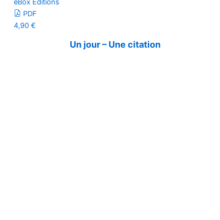
eBox Editions
PDF
4,90
€
Un jour – Une citation