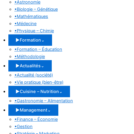
▪
Astronomie
▪
Biologie – Génétique
▪
Mathématiques
▪
Médecine
▪
Physique – Chimie
▶
Formation
⌄
▪
Formation – Éducation
▪
Méthodologie
▶
Actualités
⌄
▪
Actualité (société)
▪
Vie pratique (bien-être)
▶
Cuisine – Nutrition
⌄
▪
Gastronomie – Alimentation
▶
Management
⌄
▪
Finance – Économie
▪
Gestion
▪
Stratégie – Marketing