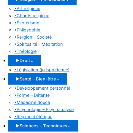
▪
Art religieux
▪
Chants religieux
▪
Ésotérisme
▪
Philosophie
▪
Religion – Société
▪
Spiritualité – Méditation
▪
Théologie
▶
Droit
⌄
▪
Législation (jurisprudence)
▶
Santé – Bien-être
⌄
▪
Développement personnel
▪
Forme – Détente
▪
Médecine douce
▪
Psychologie – Psychanalyse
▪
Régime diététique
▶
Sciences – Techniques
⌄