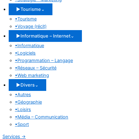
▶
Tourisme
⌄
▪
Tourisme
▪
Voyage (récit)
▶
Informatique – Internet
⌄
▪
Informatique
▪
Logiciels
▪
Programmation – Langage
▪
Réseaux – Sécurité
▪
Web marketing
▶
Divers
⌄
▪
Autres
▪
Géographie
▪
Loisirs
▪
Média – Communication
▪
Sport
Services
→