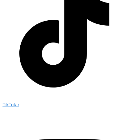
TikTok
›