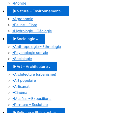
▪
Monde
▶
Nature – Environnement
⌄
▪
Agronomie
▪
Faune – Flore
▪
Hydrologie – Géologie
▶
Sociologie
⌄
▪
Anthropologie – Ethnologie
▪
Psychologie sociale
▪
Sociologie
▶
Art – Architecture
⌄
▪
Architecture (urbanisme)
▪
Art populaire
▪
Artisanat
▪
Cinéma
▪
Musées – Expositions
▪
Peinture – Sculpture
▶
Religion – Philosophie
⌄