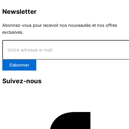
Newsletter
Abonnez-vous pour recevoir nos nouveautés et nos offres
exclusives.
Votre
adresse
e-
mail
S’abonner
Suivez-nous