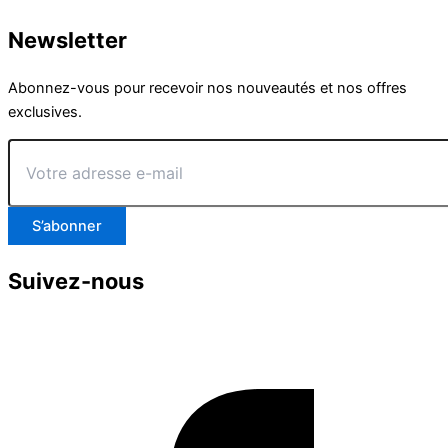
Newsletter
Abonnez-vous pour recevoir nos nouveautés et nos offres
exclusives.
Votre
adresse
e-
mail
S’abonner
Suivez-nous