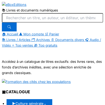
📚 Livres et documents numériques
🏠 Accueil
👤 Mon compte
🛒 Panier
📚
Livres / Articles
🗂
Archives
📄
Documents divers
🎧
Audio /
Vidéo
⭐
Top ventes
🎁
Top gratuits
Aller
au
Accédez à un catalogue de titres exclusifs: des livres rares, des
contenu
fonds d’archives inédites, avec une sélection enrichie de
grands classiques.
▣
CATALOGUE
▶
Culture générale
⌄