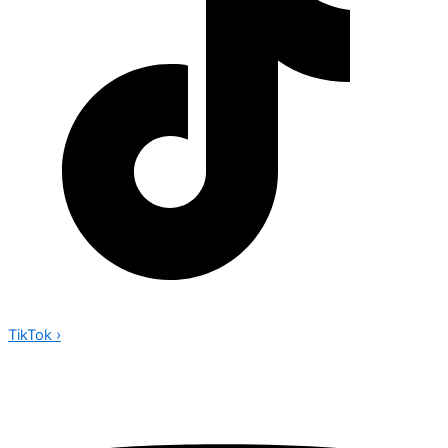
TikTok
›