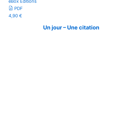
eBox Editions
PDF
4,90
€
Un jour – Une citation