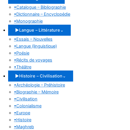
▪
Catalogue – Bibliographie
▪
Dictionnaire – Encyclopédie
▪
Monographie
▶
Langue – Littérature
⌄
▪
Essais – Nouvelles
▪
Langue (linguistique)
▪
Poésie
▪
Récits de voyages
▪
Théâtre
▶
Histoire – Civilisation
⌄
▪
Archéologie – Préhistoire
▪
Biographie – Mémoire
▪
Civilisation
▪
Colonialisme
▪
Europe
▪
Histoire
▪
Maghreb