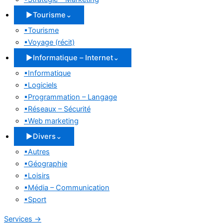
▶
Tourisme
⌄
▪
Tourisme
▪
Voyage (récit)
▶
Informatique – Internet
⌄
▪
Informatique
▪
Logiciels
▪
Programmation – Langage
▪
Réseaux – Sécurité
▪
Web marketing
▶
Divers
⌄
▪
Autres
▪
Géographie
▪
Loisirs
▪
Média – Communication
▪
Sport
Services
→