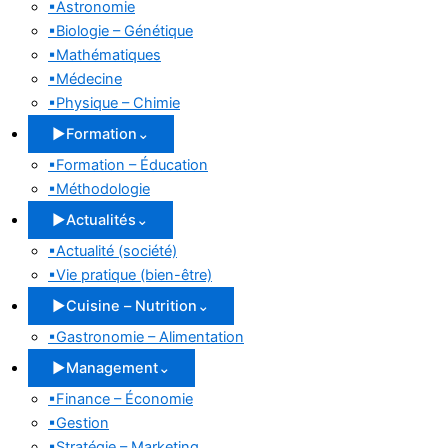
▪
Astronomie
▪
Biologie – Génétique
▪
Mathématiques
▪
Médecine
▪
Physique – Chimie
▶
Formation
⌄
▪
Formation – Éducation
▪
Méthodologie
▶
Actualités
⌄
▪
Actualité (société)
▪
Vie pratique (bien-être)
▶
Cuisine – Nutrition
⌄
▪
Gastronomie – Alimentation
▶
Management
⌄
▪
Finance – Économie
▪
Gestion
▪
Stratégie – Marketing