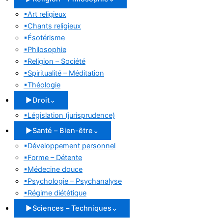
▪
Art religieux
▪
Chants religieux
▪
Ésotérisme
▪
Philosophie
▪
Religion – Société
▪
Spiritualité – Méditation
▪
Théologie
▶
Droit
⌄
▪
Législation (jurisprudence)
▶
Santé – Bien-être
⌄
▪
Développement personnel
▪
Forme – Détente
▪
Médecine douce
▪
Psychologie – Psychanalyse
▪
Régime diététique
▶
Sciences – Techniques
⌄