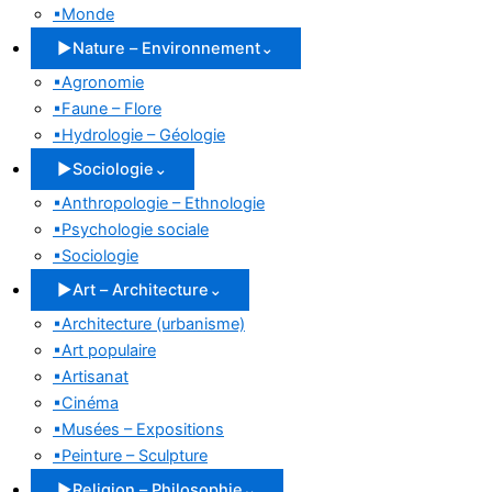
▪
Monde
▶
Nature – Environnement
⌄
▪
Agronomie
▪
Faune – Flore
▪
Hydrologie – Géologie
▶
Sociologie
⌄
▪
Anthropologie – Ethnologie
▪
Psychologie sociale
▪
Sociologie
▶
Art – Architecture
⌄
▪
Architecture (urbanisme)
▪
Art populaire
▪
Artisanat
▪
Cinéma
▪
Musées – Expositions
▪
Peinture – Sculpture
▶
Religion – Philosophie
⌄