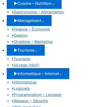
▶
Cuisine – Nutrition
⌄
▪
Gastronomie – Alimentation
▶
Management
⌄
▪
Finance – Économie
▪
Gestion
▪
Stratégie – Marketing
▶
Tourisme
⌄
▪
Tourisme
▪
Voyage (récit)
▶
Informatique – Internet
⌄
▪
Informatique
▪
Logiciels
▪
Programmation – Langage
▪
Réseaux – Sécurité