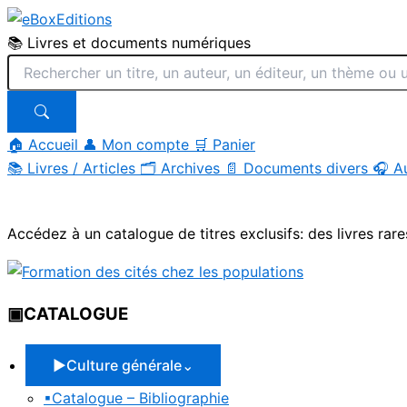
📚 Livres et documents numériques
🏠 Accueil
👤 Mon compte
🛒 Panier
📚
Livres / Articles
🗂
Archives
📄
Documents divers
🎧
A
Aller
au
Accédez à un catalogue de titres exclusifs: des livres rare
contenu
▣
CATALOGUE
▶
Culture générale
⌄
▪
Catalogue – Bibliographie