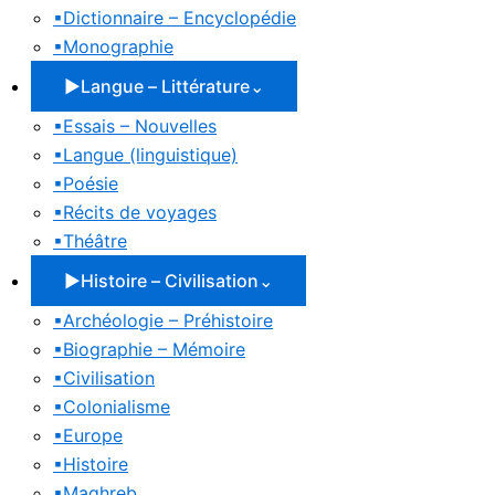
▪
Dictionnaire – Encyclopédie
▪
Monographie
▶
Langue – Littérature
⌄
▪
Essais – Nouvelles
▪
Langue (linguistique)
▪
Poésie
▪
Récits de voyages
▪
Théâtre
▶
Histoire – Civilisation
⌄
▪
Archéologie – Préhistoire
▪
Biographie – Mémoire
▪
Civilisation
▪
Colonialisme
▪
Europe
▪
Histoire
▪
Maghreb