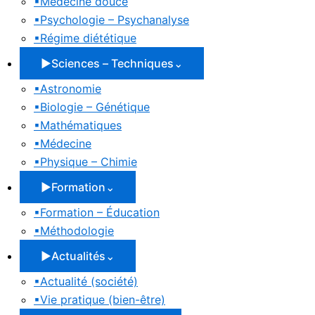
▪
Médecine douce
▪
Psychologie – Psychanalyse
▪
Régime diététique
▶
Sciences – Techniques
⌄
▪
Astronomie
▪
Biologie – Génétique
▪
Mathématiques
▪
Médecine
▪
Physique – Chimie
▶
Formation
⌄
▪
Formation – Éducation
▪
Méthodologie
▶
Actualités
⌄
▪
Actualité (société)
▪
Vie pratique (bien-être)