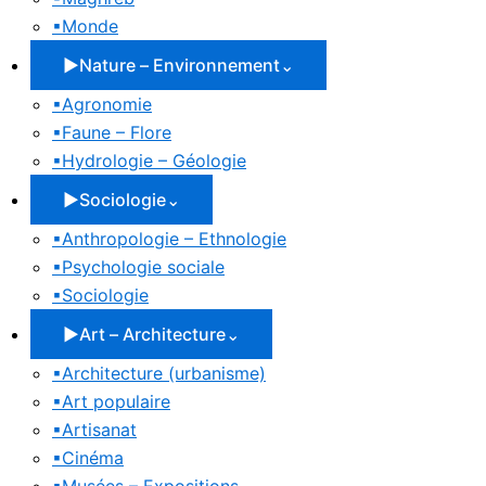
▪
Monde
▶
Nature – Environnement
⌄
▪
Agronomie
▪
Faune – Flore
▪
Hydrologie – Géologie
▶
Sociologie
⌄
▪
Anthropologie – Ethnologie
▪
Psychologie sociale
▪
Sociologie
▶
Art – Architecture
⌄
▪
Architecture (urbanisme)
▪
Art populaire
▪
Artisanat
▪
Cinéma