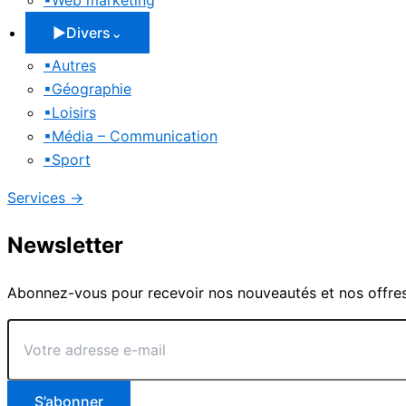
▪
Web marketing
▶
Divers
⌄
▪
Autres
▪
Géographie
▪
Loisirs
▪
Média – Communication
▪
Sport
Services
→
Newsletter
Abonnez-vous pour recevoir nos nouveautés et nos offres
Votre
adresse
e-
mail
S’abonner