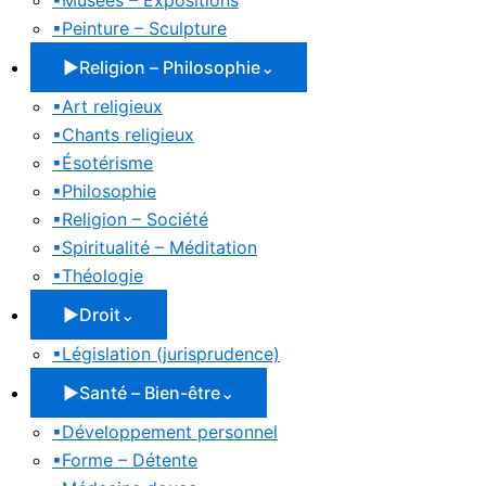
▪
Musées – Expositions
▪
Peinture – Sculpture
▶
Religion – Philosophie
⌄
▪
Art religieux
▪
Chants religieux
▪
Ésotérisme
▪
Philosophie
▪
Religion – Société
▪
Spiritualité – Méditation
▪
Théologie
▶
Droit
⌄
▪
Législation (jurisprudence)
▶
Santé – Bien-être
⌄
▪
Développement personnel
▪
Forme – Détente