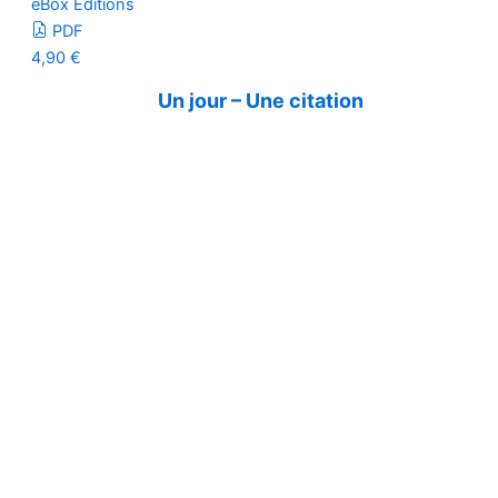
eBox Editions
PDF
4,90
€
Un jour – Une citation