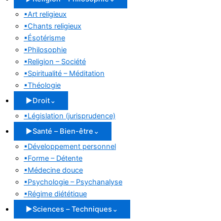
▪
Art religieux
▪
Chants religieux
▪
Ésotérisme
▪
Philosophie
▪
Religion – Société
▪
Spiritualité – Méditation
▪
Théologie
▶
Droit
⌄
▪
Législation (jurisprudence)
▶
Santé – Bien-être
⌄
▪
Développement personnel
▪
Forme – Détente
▪
Médecine douce
▪
Psychologie – Psychanalyse
▪
Régime diététique
▶
Sciences – Techniques
⌄