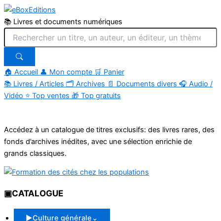
📚 Livres et documents numériques
🏠 Accueil
👤 Mon compte
🛒 Panier
📚
Livres / Articles
🗂
Archives
📄
Documents divers
🎧
Audio /
Vidéo
⭐
Top ventes
🎁
Top gratuits
Aller
au
Accédez à un catalogue de titres exclusifs: des livres rares, des
contenu
fonds d’archives inédites, avec une sélection enrichie de
grands classiques.
▣
CATALOGUE
▶
Culture générale
⌄