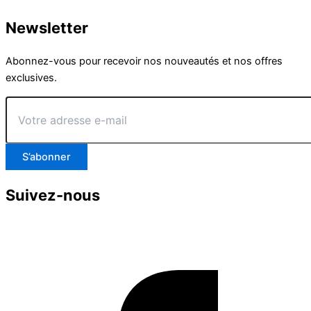
Newsletter
Abonnez-vous pour recevoir nos nouveautés et nos offres
exclusives.
Votre
adresse
e-
mail
S’abonner
Suivez-nous