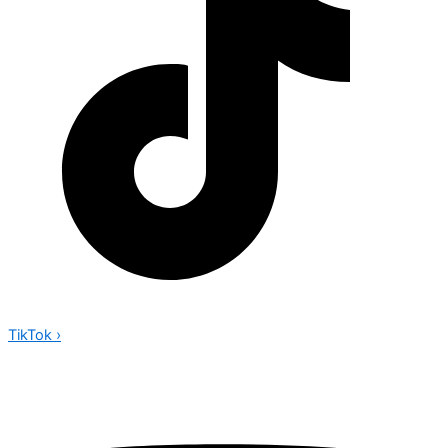
TikTok
›