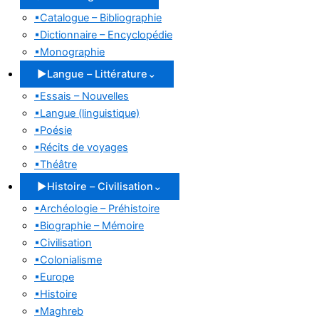
▪
Catalogue – Bibliographie
▪
Dictionnaire – Encyclopédie
▪
Monographie
▶
Langue – Littérature
⌄
▪
Essais – Nouvelles
▪
Langue (linguistique)
▪
Poésie
▪
Récits de voyages
▪
Théâtre
▶
Histoire – Civilisation
⌄
▪
Archéologie – Préhistoire
▪
Biographie – Mémoire
▪
Civilisation
▪
Colonialisme
▪
Europe
▪
Histoire
▪
Maghreb