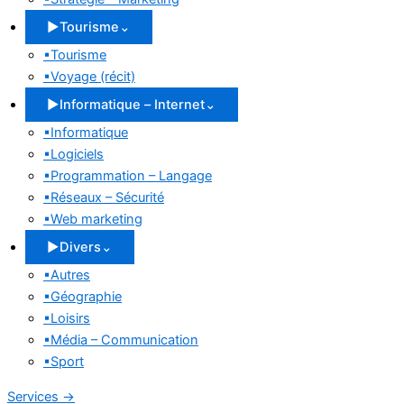
▶
Tourisme
⌄
▪
Tourisme
▪
Voyage (récit)
▶
Informatique – Internet
⌄
▪
Informatique
▪
Logiciels
▪
Programmation – Langage
▪
Réseaux – Sécurité
▪
Web marketing
▶
Divers
⌄
▪
Autres
▪
Géographie
▪
Loisirs
▪
Média – Communication
▪
Sport
Services
→