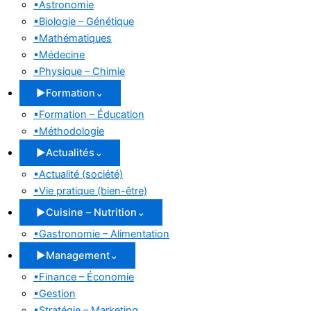
▪
Astronomie
▪
Biologie – Génétique
▪
Mathématiques
▪
Médecine
▪
Physique – Chimie
▶
Formation
⌄
▪
Formation – Éducation
▪
Méthodologie
▶
Actualités
⌄
▪
Actualité (société)
▪
Vie pratique (bien-être)
▶
Cuisine – Nutrition
⌄
▪
Gastronomie – Alimentation
▶
Management
⌄
▪
Finance – Économie
▪
Gestion
▪
Stratégie – Marketing