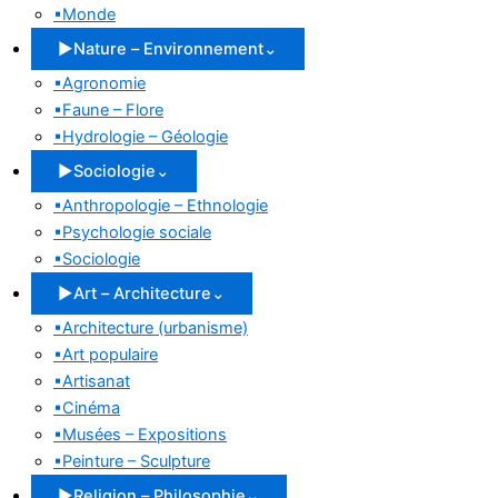
▪
Monde
▶
Nature – Environnement
⌄
▪
Agronomie
▪
Faune – Flore
▪
Hydrologie – Géologie
▶
Sociologie
⌄
▪
Anthropologie – Ethnologie
▪
Psychologie sociale
▪
Sociologie
▶
Art – Architecture
⌄
▪
Architecture (urbanisme)
▪
Art populaire
▪
Artisanat
▪
Cinéma
▪
Musées – Expositions
▪
Peinture – Sculpture
▶
Religion – Philosophie
⌄