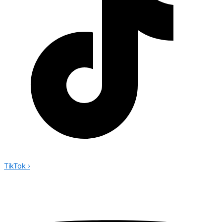
TikTok
›