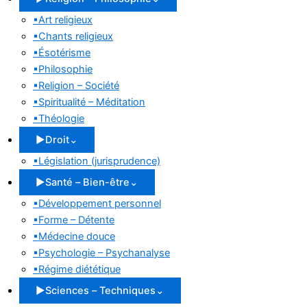
▪
Art religieux
▪
Chants religieux
▪
Ésotérisme
▪
Philosophie
▪
Religion – Société
▪
Spiritualité – Méditation
▪
Théologie
▶
Droit
⌄
▪
Législation (jurisprudence)
▶
Santé – Bien-être
⌄
▪
Développement personnel
▪
Forme – Détente
▪
Médecine douce
▪
Psychologie – Psychanalyse
▪
Régime diététique
▶
Sciences – Techniques
⌄