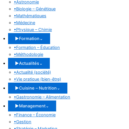
▪
Astronomie
▪
Biologie – Génétique
▪
Mathématiques
▪
Médecine
▪
Physique – Chimie
▶
Formation
⌄
▪
Formation – Éducation
▪
Méthodologie
▶
Actualités
⌄
▪
Actualité (société)
▪
Vie pratique (bien-être)
▶
Cuisine – Nutrition
⌄
▪
Gastronomie – Alimentation
▶
Management
⌄
▪
Finance – Économie
▪
Gestion
▪
Stratégie – Marketing