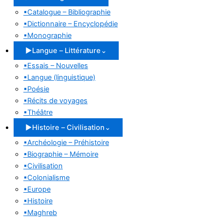
▪
Catalogue – Bibliographie
▪
Dictionnaire – Encyclopédie
▪
Monographie
▶
Langue – Littérature
⌄
▪
Essais – Nouvelles
▪
Langue (linguistique)
▪
Poésie
▪
Récits de voyages
▪
Théâtre
▶
Histoire – Civilisation
⌄
▪
Archéologie – Préhistoire
▪
Biographie – Mémoire
▪
Civilisation
▪
Colonialisme
▪
Europe
▪
Histoire
▪
Maghreb