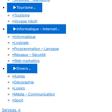
▶
Tourisme
⌄
▪
Tourisme
▪
Voyage (récit)
▶
Informatique – Internet
⌄
▪
Informatique
▪
Logiciels
▪
Programmation – Langage
▪
Réseaux – Sécurité
▪
Web marketing
▶
Divers
⌄
▪
Autres
▪
Géographie
▪
Loisirs
▪
Média – Communication
▪
Sport
Services
→