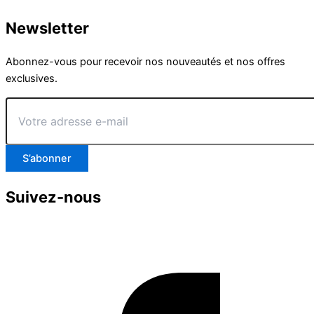
Newsletter
Abonnez-vous pour recevoir nos nouveautés et nos offres
exclusives.
Votre
adresse
e-
mail
S’abonner
Suivez-nous