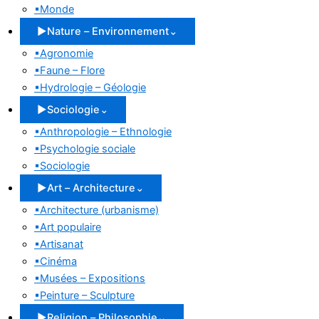
▪
Monde
▶
Nature – Environnement
⌄
▪
Agronomie
▪
Faune – Flore
▪
Hydrologie – Géologie
▶
Sociologie
⌄
▪
Anthropologie – Ethnologie
▪
Psychologie sociale
▪
Sociologie
▶
Art – Architecture
⌄
▪
Architecture (urbanisme)
▪
Art populaire
▪
Artisanat
▪
Cinéma
▪
Musées – Expositions
▪
Peinture – Sculpture
▶
Religion – Philosophie
⌄