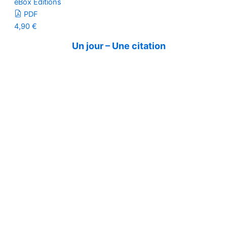
eBox Editions
PDF
4,90
€
Un jour – Une citation