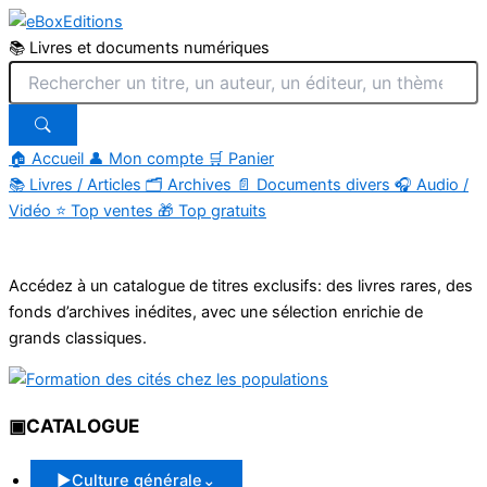
📚 Livres et documents numériques
🏠 Accueil
👤 Mon compte
🛒 Panier
📚
Livres / Articles
🗂
Archives
📄
Documents divers
🎧
Audio /
Vidéo
⭐
Top ventes
🎁
Top gratuits
Aller
au
Accédez à un catalogue de titres exclusifs: des livres rares, des
contenu
fonds d’archives inédites, avec une sélection enrichie de
grands classiques.
▣
CATALOGUE
▶
Culture générale
⌄