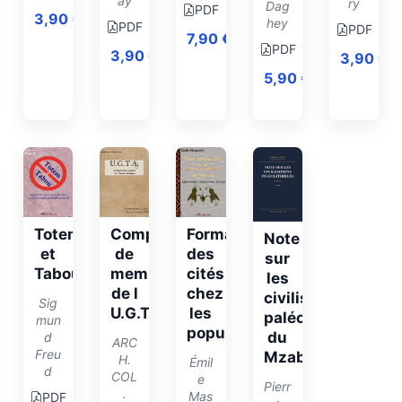
ay
ry
Dag
PDF
3,90
€
hey
PDF
PDF
7,90
€
PDF
3,90
€
3,90
€
5,90
€
Totem
Comparution
Formation
Note
et
de
des
sur
Tabou
membres
cités
les
de l
chez
civilisations
Sig
U.G.T.A
les
paléolithiques
mun
populations
du
d
ARC
Freu
Mzab
H.
Émil
d
COL
e
Pierr
.
Mas
PDF