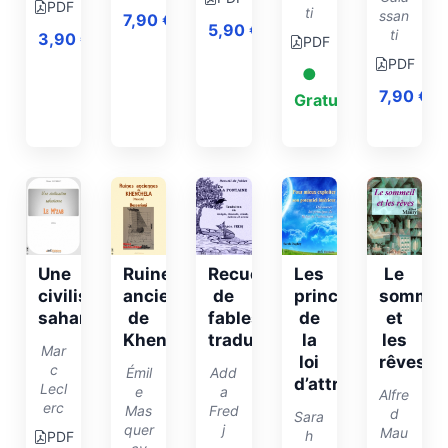
PDF
ti
ssan
7,90
€
5,90
€
ti
3,90
€
PDF
PDF
●
7,90
€
Gratuit
Une
Ruines
Recueil
Les
Le
civilisation
anciennes
de
principes
sommei
saharienne
de
fables-
de
et
Khenchela
traduites
la
les
Mar
loi
rêves
c
Émil
Add
d’attraction
Lecl
e
a
Alfre
erc
Mas
Fred
d
Sara
quer
j
Mau
h
PDF