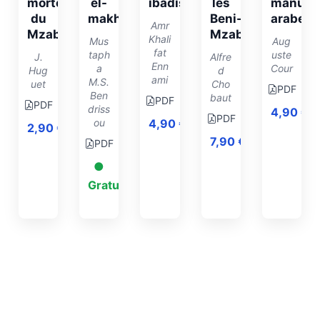
mortes
el-
ibadism
les
manuscr
du
makhtutat
Beni-
arabes
Amr
Mzab
Mzab
Khali
Mus
Aug
fat
taph
uste
J.
Alfre
Enn
a
Cour
Hug
d
ami
M.S.
uet
Cho
PDF
Ben
baut
PDF
PDF
driss
4,90
€
PDF
ou
4,90
€
2,90
€
7,90
€
PDF
●
Gratuit