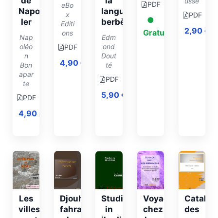
de
la
usse
PDF
eBo
Napoléon
langue
x
PDF
●
Ier
berbère
Editi
2,90
€
Gratuit
ons
Nap
Edm
oléo
ond
PDF
n
Dout
4,90
€
Bon
té
apar
PDF
te
5,90
€
PDF
4,90
€
Les
Djouhud
Studies
Voyage
Catalog
villes
fahrassat
in
chez
des