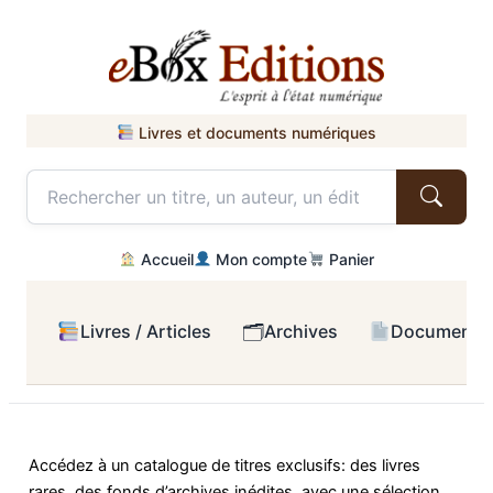
Livres et documents numériques
Accueil
Mon compte
Panier
🗂
Livres / Articles
Archives
Documents 
Aller
au
Accédez à un catalogue de titres exclusifs: des livres
contenu
rares, des fonds d’archives inédites, avec une sélection