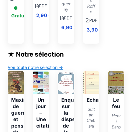
e
quer
PDF
Roff
●
ay
o
2,90
€
Gratuit
PDF
PDF
6,90
€
3,90
€
★
Notre sélection
Voir toute notre sélection
→
Maximes
Un
Enquête
Echamamikha
Le
de
jour
sur
feu
Sult
guerre
–
la
an
Henr
et
Une
dispersion
Chib
i
pensées
citation
de
ani
Barb