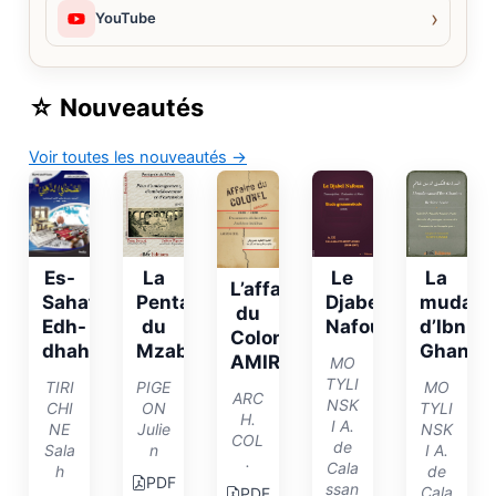
›
YouTube
☆
Nouveautés
Voir toutes les nouveautés
→
La
Le
La
Es-
L’affaire
Pentapole
Djabel
mudaw
Sahafi
du
du
Nafoussa
d’Ibn
Edh-
Colonel
Mzab
Ghane
dhahabi
AMIROUCHE
MO
TYLI
PIGE
MO
TIRI
ARC
NSK
ON
TYLI
CHI
H.
I A.
Julie
NSK
NE
COL
de
n
I A.
Sala
.
Cala
de
h
PDF
ssan
Cala
PDF