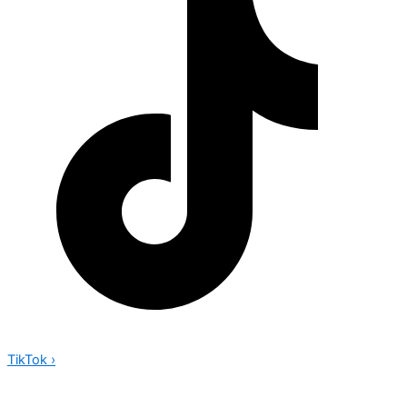
TikTok
›