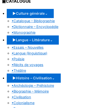
▣
CATALOGUE
▶
Culture générale
⌄
▪
Catalogue – Bibliographie
▪
Dictionnaire – Encyclopédie
▪
Monographie
▶
Langue – Littérature
⌄
▪
Essais – Nouvelles
▪
Langue (linguistique)
▪
Poésie
▪
Récits de voyages
▪
Théâtre
▶
Histoire – Civilisation
⌄
▪
Archéologie – Préhistoire
▪
Biographie – Mémoire
▪
Civilisation
▪
Colonialisme