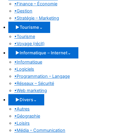
▪
Finance – Économie
▪
Gestion
▪
Stratégie – Marketing
▶
Tourisme
⌄
▪
Tourisme
▪
Voyage (récit)
▶
Informatique – Internet
⌄
▪
Informatique
▪
Logiciels
▪
Programmation – Langage
▪
Réseaux – Sécurité
▪
Web marketing
▶
Divers
⌄
▪
Autres
▪
Géographie
▪
Loisirs
▪
Média – Communication