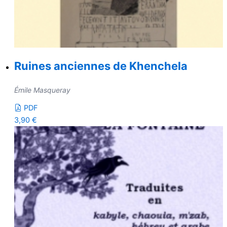
Ruines anciennes de Khenchela
Émile Masqueray
PDF
3,90
€