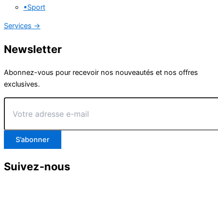
▪
Sport
Services
→
Newsletter
Abonnez-vous pour recevoir nos nouveautés et nos offres
exclusives.
Votre
adresse
e-
mail
S’abonner
Suivez-nous