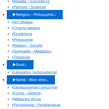
▪
Musées – Expositions
▪
Peinture – Sculpture
▶
Religion – Philosophie
⌄
▪
Art religieux
▪
Chants religieux
▪
Ésotérisme
▪
Philosophie
▪
Religion – Société
▪
Spiritualité – Méditation
▪
Théologie
▶
Droit
⌄
▪
Législation (jurisprudence)
▶
Santé – Bien-être
⌄
▪
Développement personnel
▪
Forme – Détente
▪
Médecine douce
▪
Psychologie – Psychanalyse