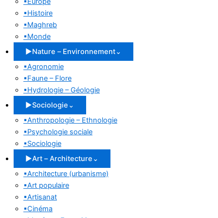
▪
Europe
▪
Histoire
▪
Maghreb
▪
Monde
▶
Nature – Environnement
⌄
▪
Agronomie
▪
Faune – Flore
▪
Hydrologie – Géologie
▶
Sociologie
⌄
▪
Anthropologie – Ethnologie
▪
Psychologie sociale
▪
Sociologie
▶
Art – Architecture
⌄
▪
Architecture (urbanisme)
▪
Art populaire
▪
Artisanat
▪
Cinéma