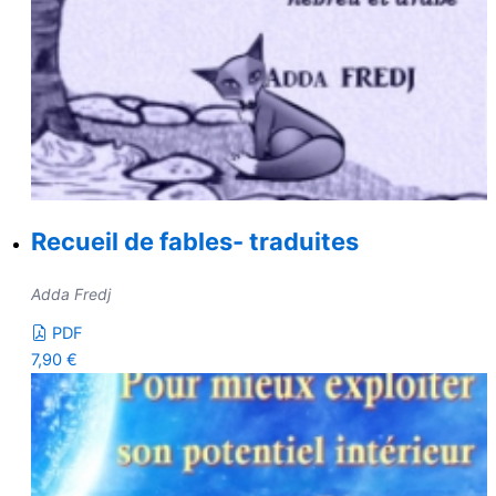
Recueil de fables- traduites
Adda Fredj
PDF
7,90
€