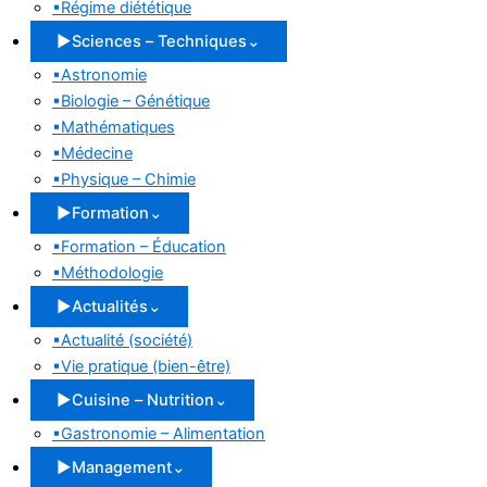
▪
Régime diététique
▶
Sciences – Techniques
⌄
▪
Astronomie
▪
Biologie – Génétique
▪
Mathématiques
▪
Médecine
▪
Physique – Chimie
▶
Formation
⌄
▪
Formation – Éducation
▪
Méthodologie
▶
Actualités
⌄
▪
Actualité (société)
▪
Vie pratique (bien-être)
▶
Cuisine – Nutrition
⌄
▪
Gastronomie – Alimentation
▶
Management
⌄