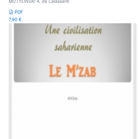
MOTYLINSKI A. de Calassanti
PDF
7,90
€