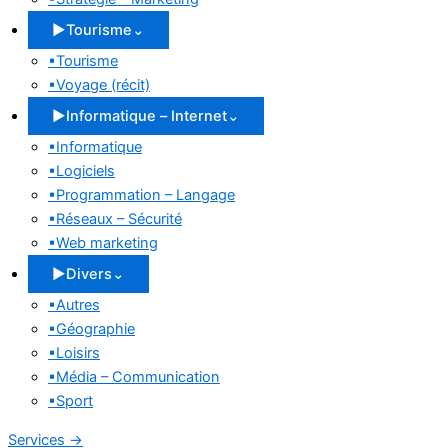
▶
Tourisme
⌄
▪
Tourisme
▪
Voyage (récit)
▶
Informatique – Internet
⌄
▪
Informatique
▪
Logiciels
▪
Programmation – Langage
▪
Réseaux – Sécurité
▪
Web marketing
▶
Divers
⌄
▪
Autres
▪
Géographie
▪
Loisirs
▪
Média – Communication
▪
Sport
Services
→