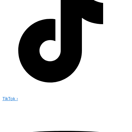
TikTok
›