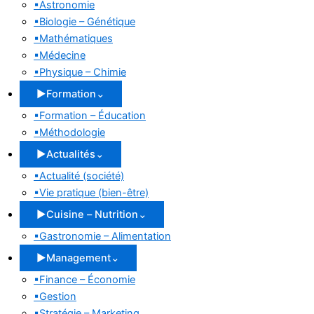
▪
Astronomie
▪
Biologie – Génétique
▪
Mathématiques
▪
Médecine
▪
Physique – Chimie
▶
Formation
⌄
▪
Formation – Éducation
▪
Méthodologie
▶
Actualités
⌄
▪
Actualité (société)
▪
Vie pratique (bien-être)
▶
Cuisine – Nutrition
⌄
▪
Gastronomie – Alimentation
▶
Management
⌄
▪
Finance – Économie
▪
Gestion
▪
Stratégie – Marketing