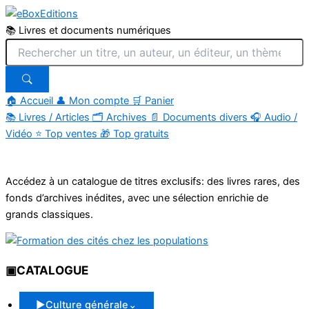
📚 Livres et documents numériques
🏠 Accueil
👤 Mon compte
🛒 Panier
📚
Livres / Articles
🗂
Archives
📄
Documents divers
🎧
Audio /
Vidéo
⭐
Top ventes
🎁
Top gratuits
Aller
au
Accédez à un catalogue de titres exclusifs: des livres rares, des
contenu
fonds d’archives inédites, avec une sélection enrichie de
grands classiques.
▣
CATALOGUE
▶
Culture générale
⌄