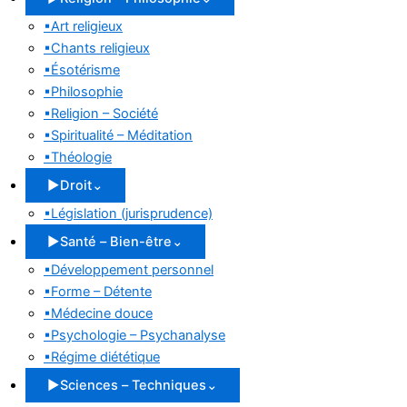
▪
Art religieux
▪
Chants religieux
▪
Ésotérisme
▪
Philosophie
▪
Religion – Société
▪
Spiritualité – Méditation
▪
Théologie
▶
Droit
⌄
▪
Législation (jurisprudence)
▶
Santé – Bien-être
⌄
▪
Développement personnel
▪
Forme – Détente
▪
Médecine douce
▪
Psychologie – Psychanalyse
▪
Régime diététique
▶
Sciences – Techniques
⌄