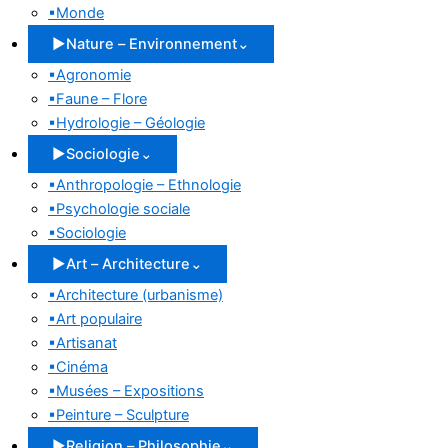
▪
Monde
▶
Nature – Environnement
⌄
▪
Agronomie
▪
Faune – Flore
▪
Hydrologie – Géologie
▶
Sociologie
⌄
▪
Anthropologie – Ethnologie
▪
Psychologie sociale
▪
Sociologie
▶
Art – Architecture
⌄
▪
Architecture (urbanisme)
▪
Art populaire
▪
Artisanat
▪
Cinéma
▪
Musées – Expositions
▪
Peinture – Sculpture
▶
Religion – Philosophie
⌄