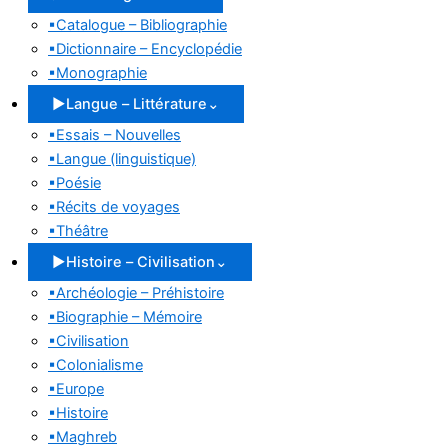
▪
Catalogue – Bibliographie
▪
Dictionnaire – Encyclopédie
▪
Monographie
▶
Langue – Littérature
⌄
▪
Essais – Nouvelles
▪
Langue (linguistique)
▪
Poésie
▪
Récits de voyages
▪
Théâtre
▶
Histoire – Civilisation
⌄
▪
Archéologie – Préhistoire
▪
Biographie – Mémoire
▪
Civilisation
▪
Colonialisme
▪
Europe
▪
Histoire
▪
Maghreb