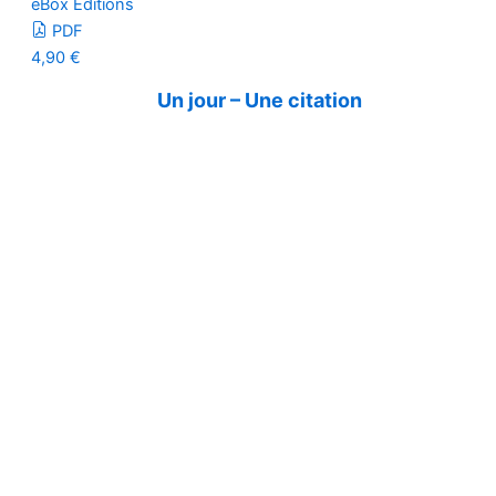
eBox Editions
PDF
4,90
€
Un jour – Une citation