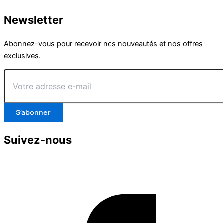
Newsletter
Abonnez-vous pour recevoir nos nouveautés et nos offres
exclusives.
Votre
adresse
e-
mail
S’abonner
Suivez-nous