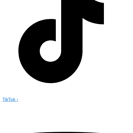
TikTok
›