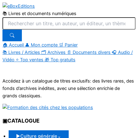
📚 Livres et documents numériques
🏠 Accueil
👤 Mon compte
🛒 Panier
📚
Livres / Articles
🗂
Archives
📄
Documents divers
🎧
Audio /
Vidéo
⭐
Top ventes
🎁
Top gratuits
Aller
au
Accédez à un catalogue de titres exclusifs: des livres rares, des
contenu
fonds d’archives inédites, avec une sélection enrichie de
grands classiques.
▣
CATALOGUE
▶
Culture générale
⌄