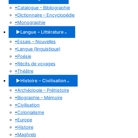
▪
Catalogue – Bibliographie
▪
Dictionnaire – Encyclopédie
▪
Monographie
▶
Langue – Littérature
⌄
▪
Essais – Nouvelles
▪
Langue (linguistique)
▪
Poésie
▪
Récits de voyages
▪
Théâtre
▶
Histoire – Civilisation
⌄
▪
Archéologie – Préhistoire
▪
Biographie – Mémoire
▪
Civilisation
▪
Colonialisme
▪
Europe
▪
Histoire
▪
Maghreb