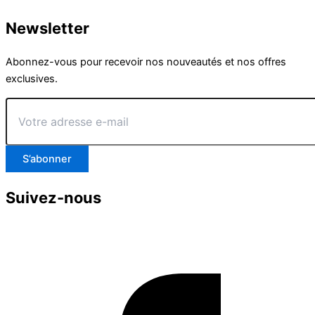
Newsletter
Abonnez-vous pour recevoir nos nouveautés et nos offres
exclusives.
Votre
adresse
e-
mail
S’abonner
Suivez-nous