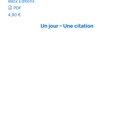
eBox Editions
PDF
4,90
€
Un jour – Une citation