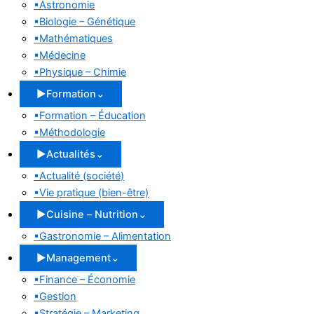
▪
Astronomie
▪
Biologie – Génétique
▪
Mathématiques
▪
Médecine
▪
Physique – Chimie
▶
Formation
⌄
▪
Formation – Éducation
▪
Méthodologie
▶
Actualités
⌄
▪
Actualité (société)
▪
Vie pratique (bien-être)
▶
Cuisine – Nutrition
⌄
▪
Gastronomie – Alimentation
▶
Management
⌄
▪
Finance – Économie
▪
Gestion
▪
Stratégie – Marketing