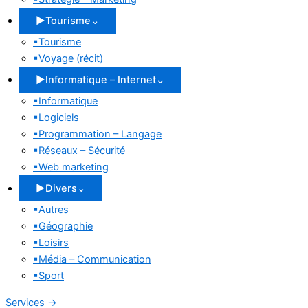
▶
Tourisme
⌄
▪
Tourisme
▪
Voyage (récit)
▶
Informatique – Internet
⌄
▪
Informatique
▪
Logiciels
▪
Programmation – Langage
▪
Réseaux – Sécurité
▪
Web marketing
▶
Divers
⌄
▪
Autres
▪
Géographie
▪
Loisirs
▪
Média – Communication
▪
Sport
Services
→