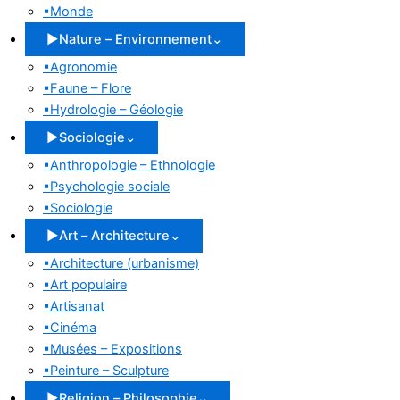
▪
Monde
▶
Nature – Environnement
⌄
▪
Agronomie
▪
Faune – Flore
▪
Hydrologie – Géologie
▶
Sociologie
⌄
▪
Anthropologie – Ethnologie
▪
Psychologie sociale
▪
Sociologie
▶
Art – Architecture
⌄
▪
Architecture (urbanisme)
▪
Art populaire
▪
Artisanat
▪
Cinéma
▪
Musées – Expositions
▪
Peinture – Sculpture
▶
Religion – Philosophie
⌄