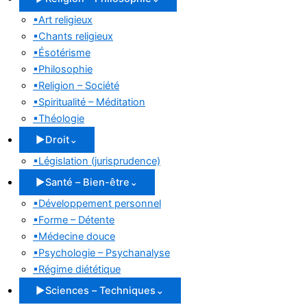
▪
Art religieux
▪
Chants religieux
▪
Ésotérisme
▪
Philosophie
▪
Religion – Société
▪
Spiritualité – Méditation
▪
Théologie
▶
Droit
⌄
▪
Législation (jurisprudence)
▶
Santé – Bien-être
⌄
▪
Développement personnel
▪
Forme – Détente
▪
Médecine douce
▪
Psychologie – Psychanalyse
▪
Régime diététique
▶
Sciences – Techniques
⌄