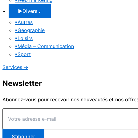
▪
Web marketing
▶
Divers
⌄
▪
Autres
▪
Géographie
▪
Loisirs
▪
Média – Communication
▪
Sport
Services
→
Newsletter
Abonnez-vous pour recevoir nos nouveautés et nos offres
Votre
adresse
e-
mail
S’abonner