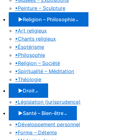
▪
Musées – Expositions
▪
Peinture – Sculpture
▶
Religion – Philosophie
⌄
▪
Art religieux
▪
Chants religieux
▪
Ésotérisme
▪
Philosophie
▪
Religion – Société
▪
Spiritualité – Méditation
▪
Théologie
▶
Droit
⌄
▪
Législation (jurisprudence)
▶
Santé – Bien-être
⌄
▪
Développement personnel
▪
Forme – Détente