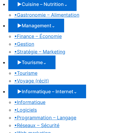
▶
Cuisine – Nutrition
⌄
▪
Gastronomie – Alimentation
▶
Management
⌄
▪
Finance – Économie
▪
Gestion
▪
Stratégie – Marketing
▶
Tourisme
⌄
▪
Tourisme
▪
Voyage (récit)
▶
Informatique – Internet
⌄
▪
Informatique
▪
Logiciels
▪
Programmation – Langage
▪
Réseaux – Sécurité