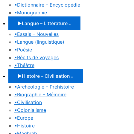
▪
Dictionnaire – Encyclopédie
▪
Monographie
▶
Langue – Littérature
⌄
▪
Essais – Nouvelles
▪
Langue (linguistique)
▪
Poésie
▪
Récits de voyages
▪
Théâtre
▶
Histoire – Civilisation
⌄
▪
Archéologie – Préhistoire
▪
Biographie – Mémoire
▪
Civilisation
▪
Colonialisme
▪
Europe
▪
Histoire
▪
Maghreb