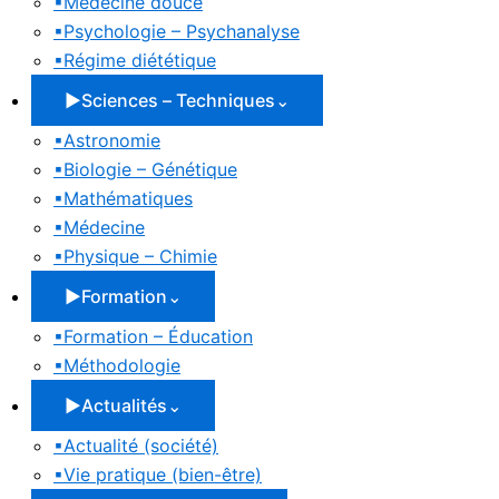
▪
Médecine douce
▪
Psychologie – Psychanalyse
▪
Régime diététique
▶
Sciences – Techniques
⌄
▪
Astronomie
▪
Biologie – Génétique
▪
Mathématiques
▪
Médecine
▪
Physique – Chimie
▶
Formation
⌄
▪
Formation – Éducation
▪
Méthodologie
▶
Actualités
⌄
▪
Actualité (société)
▪
Vie pratique (bien-être)