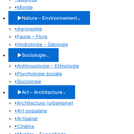
▪
Monde
▶
Nature – Environnement
⌄
▪
Agronomie
▪
Faune – Flore
▪
Hydrologie – Géologie
▶
Sociologie
⌄
▪
Anthropologie – Ethnologie
▪
Psychologie sociale
▪
Sociologie
▶
Art – Architecture
⌄
▪
Architecture (urbanisme)
▪
Art populaire
▪
Artisanat
▪
Cinéma