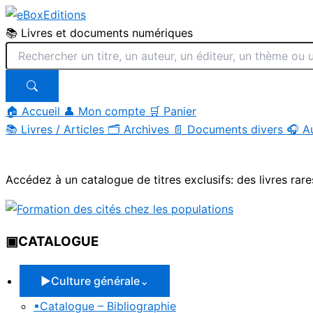
📚 Livres et documents numériques
🏠 Accueil
👤 Mon compte
🛒 Panier
📚
Livres / Articles
🗂
Archives
📄
Documents divers
🎧
A
Aller
au
Accédez à un catalogue de titres exclusifs: des livres rare
contenu
▣
CATALOGUE
▶
Culture générale
⌄
▪
Catalogue – Bibliographie