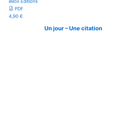
eBox Editions
PDF
4,90
€
Un jour – Une citation