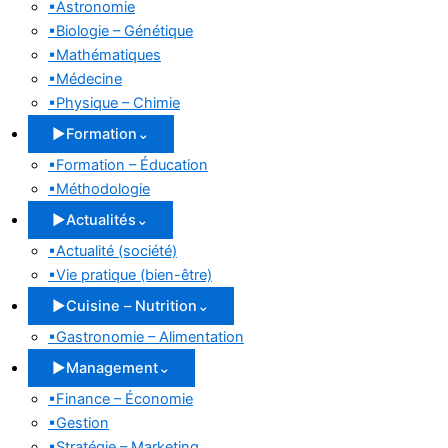
▪
Astronomie
▪
Biologie – Génétique
▪
Mathématiques
▪
Médecine
▪
Physique – Chimie
▶
Formation
⌄
▪
Formation – Éducation
▪
Méthodologie
▶
Actualités
⌄
▪
Actualité (société)
▪
Vie pratique (bien-être)
▶
Cuisine – Nutrition
⌄
▪
Gastronomie – Alimentation
▶
Management
⌄
▪
Finance – Économie
▪
Gestion
▪
Stratégie – Marketing