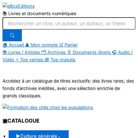
📚 Livres et documents numériques
🏠 Accueil
👤 Mon compte
🛒 Panier
📚
Livres / Articles
🗂
Archives
📄
Documents divers
🎧
Audio /
Vidéo
⭐
Top ventes
🎁
Top gratuits
Aller
au
Accédez à un catalogue de titres exclusifs: des livres rares, des
contenu
fonds d’archives inédites, avec une sélection enrichie de
grands classiques.
▣
CATALOGUE
▶
Culture générale
⌄