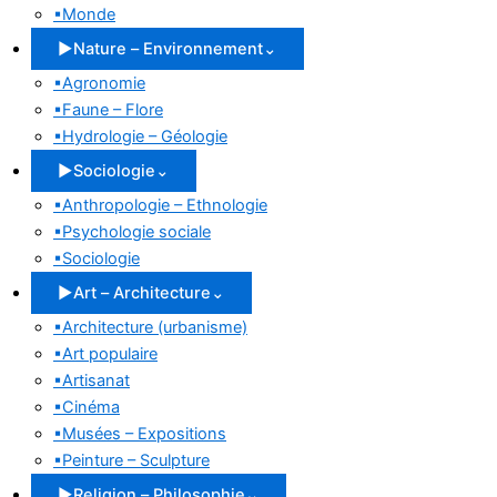
▪
Monde
▶
Nature – Environnement
⌄
▪
Agronomie
▪
Faune – Flore
▪
Hydrologie – Géologie
▶
Sociologie
⌄
▪
Anthropologie – Ethnologie
▪
Psychologie sociale
▪
Sociologie
▶
Art – Architecture
⌄
▪
Architecture (urbanisme)
▪
Art populaire
▪
Artisanat
▪
Cinéma
▪
Musées – Expositions
▪
Peinture – Sculpture
▶
Religion – Philosophie
⌄