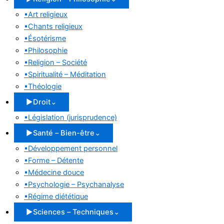
▪
Art religieux
▪
Chants religieux
▪
Ésotérisme
▪
Philosophie
▪
Religion – Société
▪
Spiritualité – Méditation
▪
Théologie
▶
Droit
⌄
▪
Législation (jurisprudence)
▶
Santé – Bien-être
⌄
▪
Développement personnel
▪
Forme – Détente
▪
Médecine douce
▪
Psychologie – Psychanalyse
▪
Régime diététique
▶
Sciences – Techniques
⌄