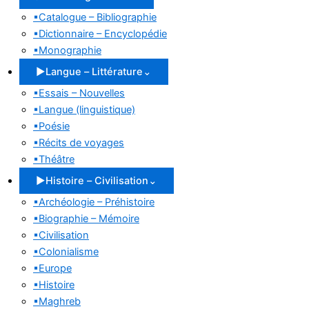
▪
Catalogue – Bibliographie
▪
Dictionnaire – Encyclopédie
▪
Monographie
▶
Langue – Littérature
⌄
▪
Essais – Nouvelles
▪
Langue (linguistique)
▪
Poésie
▪
Récits de voyages
▪
Théâtre
▶
Histoire – Civilisation
⌄
▪
Archéologie – Préhistoire
▪
Biographie – Mémoire
▪
Civilisation
▪
Colonialisme
▪
Europe
▪
Histoire
▪
Maghreb