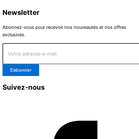
Newsletter
Abonnez-vous pour recevoir nos nouveautés et nos offres
exclusives.
Votre
adresse
e-
mail
S’abonner
Suivez-nous