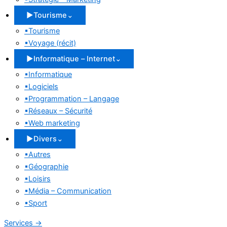
▶
Tourisme
⌄
▪
Tourisme
▪
Voyage (récit)
▶
Informatique – Internet
⌄
▪
Informatique
▪
Logiciels
▪
Programmation – Langage
▪
Réseaux – Sécurité
▪
Web marketing
▶
Divers
⌄
▪
Autres
▪
Géographie
▪
Loisirs
▪
Média – Communication
▪
Sport
Services
→