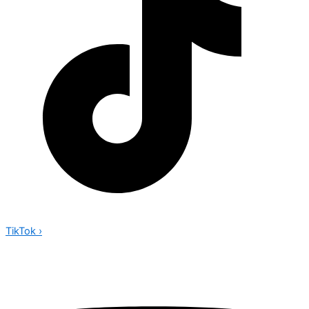
TikTok
›