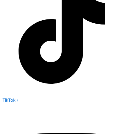
TikTok
›