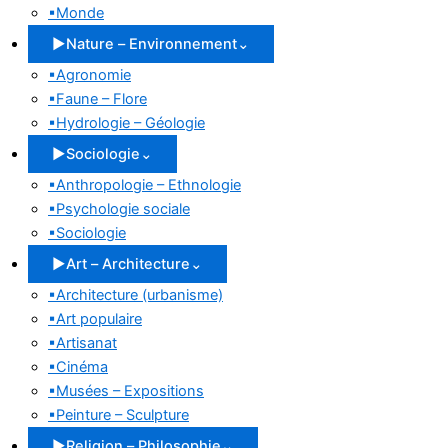
▪
Monde
▶
Nature – Environnement
⌄
▪
Agronomie
▪
Faune – Flore
▪
Hydrologie – Géologie
▶
Sociologie
⌄
▪
Anthropologie – Ethnologie
▪
Psychologie sociale
▪
Sociologie
▶
Art – Architecture
⌄
▪
Architecture (urbanisme)
▪
Art populaire
▪
Artisanat
▪
Cinéma
▪
Musées – Expositions
▪
Peinture – Sculpture
▶
Religion – Philosophie
⌄