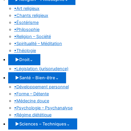
▪
Art religieux
▪
Chants religieux
▪
Ésotérisme
▪
Philosophie
▪
Religion – Société
▪
Spiritualité – Méditation
▪
Théologie
▶
Droit
⌄
▪
Législation (jurisprudence)
▶
Santé – Bien-être
⌄
▪
Développement personnel
▪
Forme – Détente
▪
Médecine douce
▪
Psychologie – Psychanalyse
▪
Régime diététique
▶
Sciences – Techniques
⌄