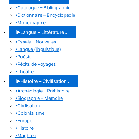
▪
Catalogue – Bibliographie
▪
Dictionnaire – Encyclopédie
▪
Monographie
▶
Langue – Littérature
⌄
▪
Essais – Nouvelles
▪
Langue (linguistique)
▪
Poésie
▪
Récits de voyages
▪
Théâtre
▶
Histoire – Civilisation
⌄
▪
Archéologie – Préhistoire
▪
Biographie – Mémoire
▪
Civilisation
▪
Colonialisme
▪
Europe
▪
Histoire
▪
Maghreb