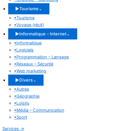
▶
Tourisme
⌄
▪
Tourisme
▪
Voyage (récit)
▶
Informatique – Internet
⌄
▪
Informatique
▪
Logiciels
▪
Programmation – Langage
▪
Réseaux – Sécurité
▪
Web marketing
▶
Divers
⌄
▪
Autres
▪
Géographie
▪
Loisirs
▪
Média – Communication
▪
Sport
Services
→