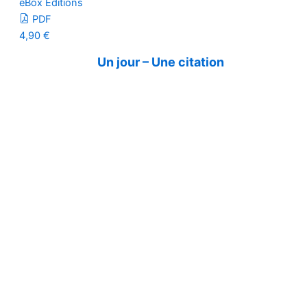
eBox Editions
PDF
4,90
€
Un jour – Une citation