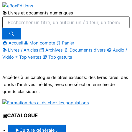
📚 Livres et documents numériques
🏠 Accueil
👤 Mon compte
🛒 Panier
📚
Livres / Articles
🗂
Archives
📄
Documents divers
🎧
Audio /
Vidéo
⭐
Top ventes
🎁
Top gratuits
Aller
au
Accédez à un catalogue de titres exclusifs: des livres rares, des
contenu
fonds d’archives inédites, avec une sélection enrichie de
grands classiques.
▣
CATALOGUE
▶
Culture générale
⌄