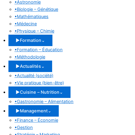
▪
Astronomie
▪
Biologie – Génétique
▪
Mathématiques
▪
Médecine
▪
Physique – Chimie
▶
Formation
⌄
▪
Formation – Éducation
▪
Méthodologie
▶
Actualités
⌄
▪
Actualité (société)
▪
Vie pratique (bien-être)
▶
Cuisine – Nutrition
⌄
▪
Gastronomie – Alimentation
▶
Management
⌄
▪
Finance – Économie
▪
Gestion
▪
Stratégie – Marketing