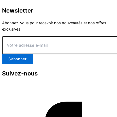
Newsletter
Abonnez-vous pour recevoir nos nouveautés et nos offres
exclusives.
Votre
adresse
e-
mail
S’abonner
Suivez-nous