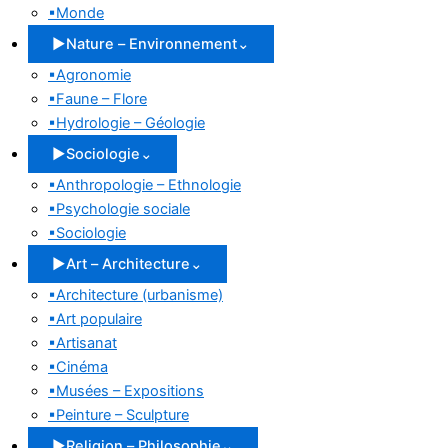
▪
Monde
▶
Nature – Environnement
⌄
▪
Agronomie
▪
Faune – Flore
▪
Hydrologie – Géologie
▶
Sociologie
⌄
▪
Anthropologie – Ethnologie
▪
Psychologie sociale
▪
Sociologie
▶
Art – Architecture
⌄
▪
Architecture (urbanisme)
▪
Art populaire
▪
Artisanat
▪
Cinéma
▪
Musées – Expositions
▪
Peinture – Sculpture
▶
Religion – Philosophie
⌄