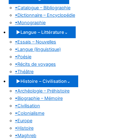
▪
Catalogue – Bibliographie
▪
Dictionnaire – Encyclopédie
▪
Monographie
▶
Langue – Littérature
⌄
▪
Essais – Nouvelles
▪
Langue (linguistique)
▪
Poésie
▪
Récits de voyages
▪
Théâtre
▶
Histoire – Civilisation
⌄
▪
Archéologie – Préhistoire
▪
Biographie – Mémoire
▪
Civilisation
▪
Colonialisme
▪
Europe
▪
Histoire
▪
Maghreb