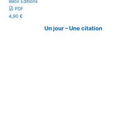
eBox Editions
PDF
4,90
€
Un jour – Une citation