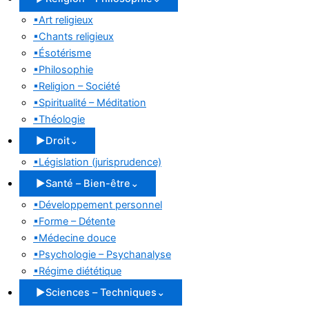
▪
Art religieux
▪
Chants religieux
▪
Ésotérisme
▪
Philosophie
▪
Religion – Société
▪
Spiritualité – Méditation
▪
Théologie
▶
Droit
⌄
▪
Législation (jurisprudence)
▶
Santé – Bien-être
⌄
▪
Développement personnel
▪
Forme – Détente
▪
Médecine douce
▪
Psychologie – Psychanalyse
▪
Régime diététique
▶
Sciences – Techniques
⌄