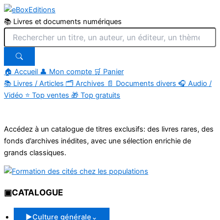
📚 Livres et documents numériques
🏠 Accueil
👤 Mon compte
🛒 Panier
📚
Livres / Articles
🗂
Archives
📄
Documents divers
🎧
Audio /
Vidéo
⭐
Top ventes
🎁
Top gratuits
Aller
au
Accédez à un catalogue de titres exclusifs: des livres rares, des
contenu
fonds d’archives inédites, avec une sélection enrichie de
grands classiques.
▣
CATALOGUE
▶
Culture générale
⌄