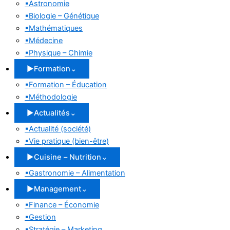
▪
Astronomie
▪
Biologie – Génétique
▪
Mathématiques
▪
Médecine
▪
Physique – Chimie
▶
Formation
⌄
▪
Formation – Éducation
▪
Méthodologie
▶
Actualités
⌄
▪
Actualité (société)
▪
Vie pratique (bien-être)
▶
Cuisine – Nutrition
⌄
▪
Gastronomie – Alimentation
▶
Management
⌄
▪
Finance – Économie
▪
Gestion
▪
Stratégie – Marketing