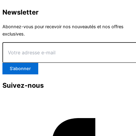
Newsletter
Abonnez-vous pour recevoir nos nouveautés et nos offres
exclusives.
Votre
adresse
e-
mail
S’abonner
Suivez-nous