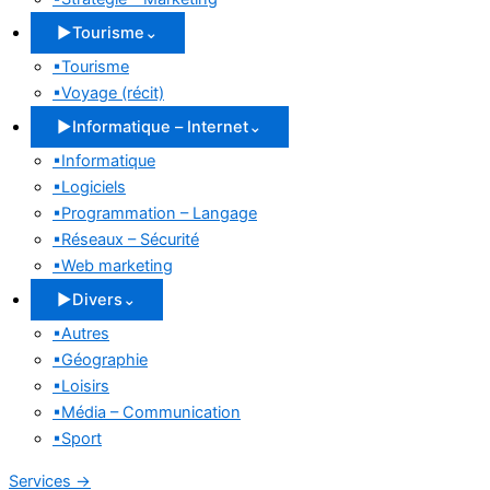
▶
Tourisme
⌄
▪
Tourisme
▪
Voyage (récit)
▶
Informatique – Internet
⌄
▪
Informatique
▪
Logiciels
▪
Programmation – Langage
▪
Réseaux – Sécurité
▪
Web marketing
▶
Divers
⌄
▪
Autres
▪
Géographie
▪
Loisirs
▪
Média – Communication
▪
Sport
Services
→