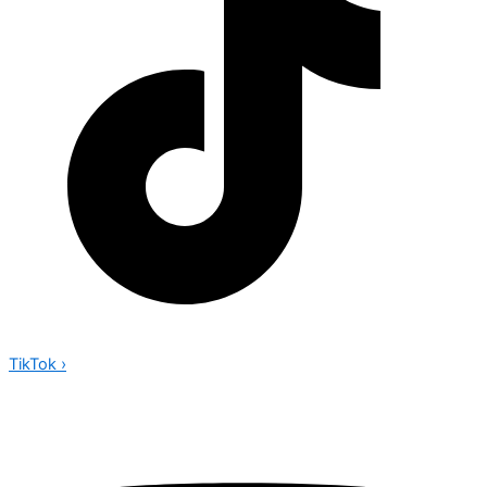
TikTok
›