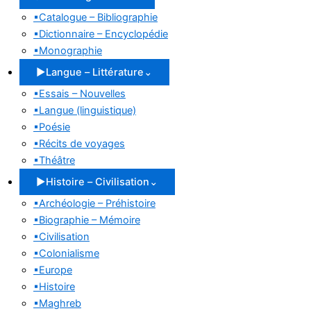
▪
Catalogue – Bibliographie
▪
Dictionnaire – Encyclopédie
▪
Monographie
▶
Langue – Littérature
⌄
▪
Essais – Nouvelles
▪
Langue (linguistique)
▪
Poésie
▪
Récits de voyages
▪
Théâtre
▶
Histoire – Civilisation
⌄
▪
Archéologie – Préhistoire
▪
Biographie – Mémoire
▪
Civilisation
▪
Colonialisme
▪
Europe
▪
Histoire
▪
Maghreb