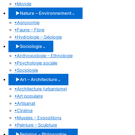
▪
Monde
▶
Nature – Environnement
⌄
▪
Agronomie
▪
Faune – Flore
▪
Hydrologie – Géologie
▶
Sociologie
⌄
▪
Anthropologie – Ethnologie
▪
Psychologie sociale
▪
Sociologie
▶
Art – Architecture
⌄
▪
Architecture (urbanisme)
▪
Art populaire
▪
Artisanat
▪
Cinéma
▪
Musées – Expositions
▪
Peinture – Sculpture
▶
Religion – Philosophie
⌄