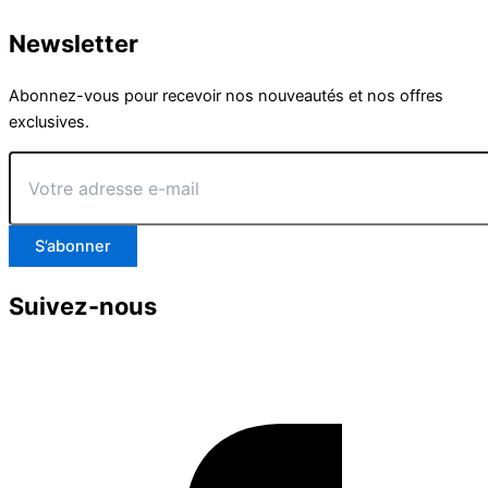
Newsletter
Abonnez-vous pour recevoir nos nouveautés et nos offres
exclusives.
Votre
adresse
e-
mail
S’abonner
Suivez-nous