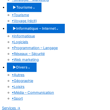
▶
Tourisme
⌄
▪
Tourisme
▪
Voyage (récit)
▶
Informatique – Internet
⌄
▪
Informatique
▪
Logiciels
▪
Programmation – Langage
▪
Réseaux – Sécurité
▪
Web marketing
▶
Divers
⌄
▪
Autres
▪
Géographie
▪
Loisirs
▪
Média – Communication
▪
Sport
Services
→