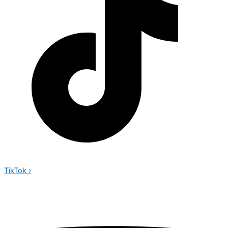
TikTok
›