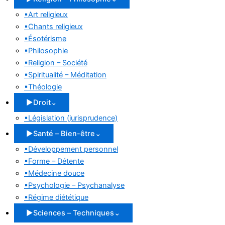
▪
Art religieux
▪
Chants religieux
▪
Ésotérisme
▪
Philosophie
▪
Religion – Société
▪
Spiritualité – Méditation
▪
Théologie
▶
Droit
⌄
▪
Législation (jurisprudence)
▶
Santé – Bien-être
⌄
▪
Développement personnel
▪
Forme – Détente
▪
Médecine douce
▪
Psychologie – Psychanalyse
▪
Régime diététique
▶
Sciences – Techniques
⌄