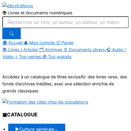
📚 Livres et documents numériques
🏠 Accueil
👤 Mon compte
🛒 Panier
📚
Livres / Articles
🗂
Archives
📄
Documents divers
🎧
Audio /
Vidéo
⭐
Top ventes
🎁
Top gratuits
Aller
au
Accédez à un catalogue de titres exclusifs: des livres rares, des
contenu
fonds d’archives inédites, avec une sélection enrichie de
grands classiques.
▣
CATALOGUE
▶
Culture générale
⌄