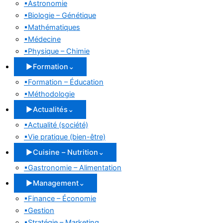
▪
Astronomie
▪
Biologie – Génétique
▪
Mathématiques
▪
Médecine
▪
Physique – Chimie
▶
Formation
⌄
▪
Formation – Éducation
▪
Méthodologie
▶
Actualités
⌄
▪
Actualité (société)
▪
Vie pratique (bien-être)
▶
Cuisine – Nutrition
⌄
▪
Gastronomie – Alimentation
▶
Management
⌄
▪
Finance – Économie
▪
Gestion
▪
Stratégie – Marketing