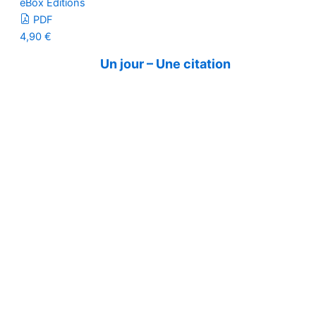
eBox Editions
PDF
4,90
€
Un jour – Une citation