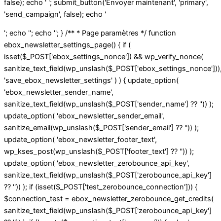
false); echo ' '; submit_button('Envoyer maintenant', 'primary',
'send_campaign', false); echo '
'; echo ''; echo ''; } /** * Page paramètres */ function
ebox_newsletter_settings_page() { if (
isset($_POST['ebox_settings_nonce']) && wp_verify_nonce(
sanitize_text_field(wp_unslash($_POST['ebox_settings_nonce']))
'save_ebox_newsletter_settings' ) ) { update_option(
'ebox_newsletter_sender_name',
sanitize_text_field(wp_unslash($_POST['sender_name'] ?? '')) );
update_option( 'ebox_newsletter_sender_email',
sanitize_email(wp_unslash($_POST['sender_email'] ?? '')) );
update_option( 'ebox_newsletter_footer_text',
wp_kses_post(wp_unslash($_POST['footer_text'] ?? '')) );
update_option( 'ebox_newsletter_zerobounce_api_key',
sanitize_text_field(wp_unslash($_POST['zerobounce_api_key']
?? '')) ); if (isset($_POST['test_zerobounce_connection'])) {
$connection_test = ebox_newsletter_zerobounce_get_credits(
sanitize_text_field(wp_unslash($_POST['zerobounce_api_key']