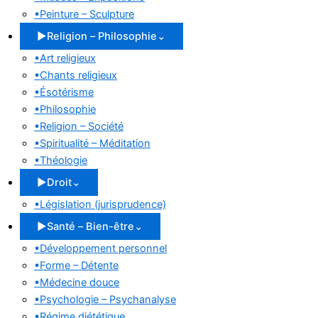
▪
Peinture – Sculpture
▶
Religion – Philosophie
⌄
▪
Art religieux
▪
Chants religieux
▪
Ésotérisme
▪
Philosophie
▪
Religion – Société
▪
Spiritualité – Méditation
▪
Théologie
▶
Droit
⌄
▪
Législation (jurisprudence)
▶
Santé – Bien-être
⌄
▪
Développement personnel
▪
Forme – Détente
▪
Médecine douce
▪
Psychologie – Psychanalyse
▪
Régime diététique