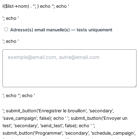
l($list->nom) . ''; } echo ''; echo '
'; echo '
Adresse(s) email manuelle(s) — tests uniquement
'; echo '
'; echo ''; echo '
'; submit_button('Enregistrer le brouillon', 'secondary',
'save_campaign', false); echo ' '; submit_button('Envoyer un
test', 'secondary', 'send_test', false); echo ' ';
submit_button('Programmer', 'secondary', 'schedule_campaign',