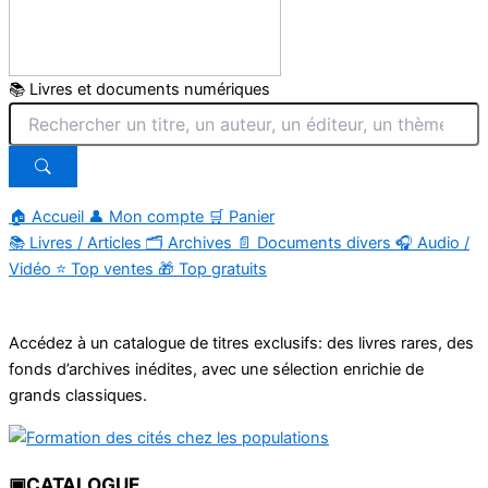
📚 Livres et documents numériques
🏠 Accueil
👤 Mon compte
🛒 Panier
📚
Livres / Articles
🗂
Archives
📄
Documents divers
🎧
Audio /
Vidéo
⭐
Top ventes
🎁
Top gratuits
Aller
au
Accédez à un catalogue de titres exclusifs: des livres rares, des
contenu
fonds d’archives inédites, avec une sélection enrichie de
grands classiques.
▣
CATALOGUE