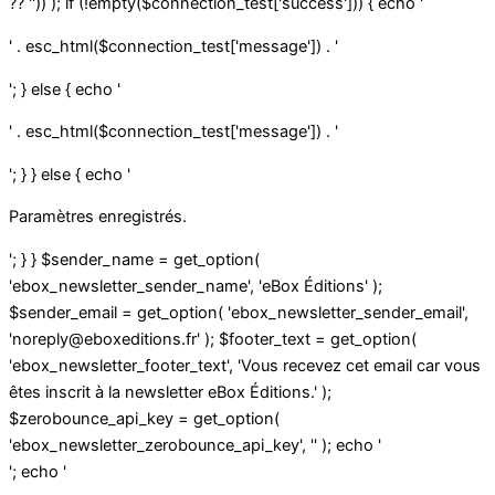
?? '')) ); if (!empty($connection_test['success'])) { echo '
' . esc_html($connection_test['message']) . '
'; } else { echo '
' . esc_html($connection_test['message']) . '
'; } } else { echo '
Paramètres enregistrés.
'; } } $sender_name = get_option(
'ebox_newsletter_sender_name', 'eBox Éditions' );
$sender_email = get_option( 'ebox_newsletter_sender_email',
'noreply@eboxeditions.fr' ); $footer_text = get_option(
'ebox_newsletter_footer_text', 'Vous recevez cet email car vous
êtes inscrit à la newsletter eBox Éditions.' );
$zerobounce_api_key = get_option(
'ebox_newsletter_zerobounce_api_key', '' ); echo '
'; echo '