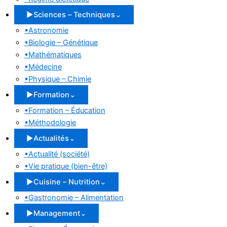
▶
Sciences – Techniques
⌄
▪
Astronomie
▪
Biologie – Génétique
▪
Mathématiques
▪
Médecine
▪
Physique – Chimie
▶
Formation
⌄
▪
Formation – Éducation
▪
Méthodologie
▶
Actualités
⌄
▪
Actualité (société)
▪
Vie pratique (bien-être)
▶
Cuisine – Nutrition
⌄
▪
Gastronomie – Alimentation
▶
Management
⌄