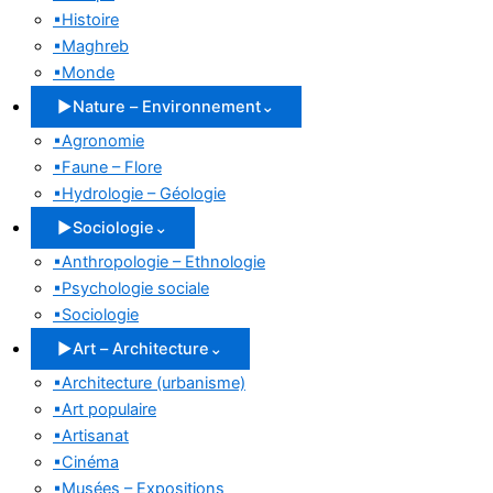
▪
Histoire
▪
Maghreb
▪
Monde
▶
Nature – Environnement
⌄
▪
Agronomie
▪
Faune – Flore
▪
Hydrologie – Géologie
▶
Sociologie
⌄
▪
Anthropologie – Ethnologie
▪
Psychologie sociale
▪
Sociologie
▶
Art – Architecture
⌄
▪
Architecture (urbanisme)
▪
Art populaire
▪
Artisanat
▪
Cinéma
▪
Musées – Expositions