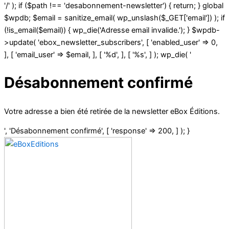
'/' ); if ($path !== 'desabonnement-newsletter') { return; } global
$wpdb; $email = sanitize_email( wp_unslash($_GET['email']) ); if
(!is_email($email)) { wp_die('Adresse email invalide.'); } $wpdb-
>update( 'ebox_newsletter_subscribers', [ 'enabled_user' => 0,
], [ 'email_user' => $email, ], [ '%d', ], [ '%s', ] ); wp_die( '
Désabonnement confirmé
Votre adresse a bien été retirée de la newsletter eBox Éditions.
', 'Désabonnement confirmé', [ 'response' => 200, ] ); }