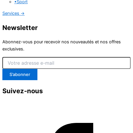
▪
Sport
Services
→
Newsletter
Abonnez-vous pour recevoir nos nouveautés et nos offres
exclusives.
Votre
adresse
e-
S’abonner
mail
Suivez-nous