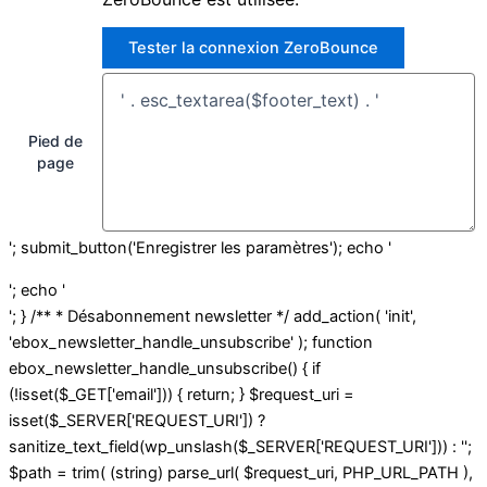
Tester la connexion ZeroBounce
Pied de
page
'; submit_button('Enregistrer les paramètres'); echo '
'; echo '
'; } /** * Désabonnement newsletter */ add_action( 'init',
'ebox_newsletter_handle_unsubscribe' ); function
ebox_newsletter_handle_unsubscribe() { if
(!isset($_GET['email'])) { return; } $request_uri =
isset($_SERVER['REQUEST_URI']) ?
sanitize_text_field(wp_unslash($_SERVER['REQUEST_URI'])) : '';
$path = trim( (string) parse_url( $request_uri, PHP_URL_PATH ),