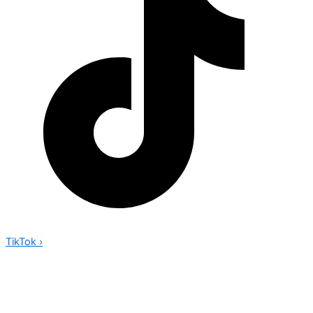
TikTok
›