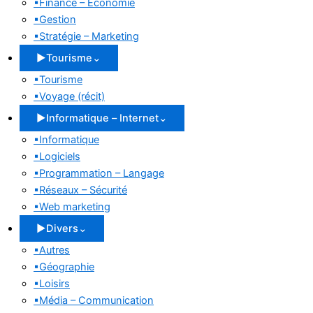
▪
Finance – Économie
▪
Gestion
▪
Stratégie – Marketing
▶
Tourisme
⌄
▪
Tourisme
▪
Voyage (récit)
▶
Informatique – Internet
⌄
▪
Informatique
▪
Logiciels
▪
Programmation – Langage
▪
Réseaux – Sécurité
▪
Web marketing
▶
Divers
⌄
▪
Autres
▪
Géographie
▪
Loisirs
▪
Média – Communication