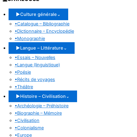
▶
Culture générale
⌄
▪
Catalogue – Bibliographie
▪
Dictionnaire – Encyclopédie
▪
Monographie
▶
Langue – Littérature
⌄
▪
Essais – Nouvelles
▪
Langue (linguistique)
▪
Poésie
▪
Récits de voyages
▪
Théâtre
▶
Histoire – Civilisation
⌄
▪
Archéologie – Préhistoire
▪
Biographie – Mémoire
▪
Civilisation
▪
Colonialisme
▪
Europe