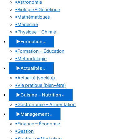
▪
Astronomie
▪
Biologie – Génétique
▪
Mathématiques
▪
Médecine
▪
Physique – Chimie
▶
Formation
⌄
▪
Formation – Éducation
▪
Méthodologie
▶
Actualités
⌄
▪
Actualité (société)
▪
Vie pratique (bien-être)
▶
Cuisine – Nutrition
⌄
▪
Gastronomie – Alimentation
▶
Management
⌄
▪
Finance – Économie
▪
Gestion
▪
Stratégie – Marketing