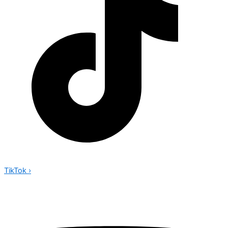
TikTok
›