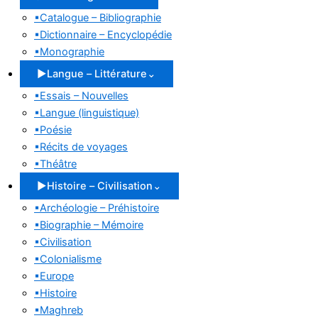
▪
Catalogue – Bibliographie
▪
Dictionnaire – Encyclopédie
▪
Monographie
▶
Langue – Littérature
⌄
▪
Essais – Nouvelles
▪
Langue (linguistique)
▪
Poésie
▪
Récits de voyages
▪
Théâtre
▶
Histoire – Civilisation
⌄
▪
Archéologie – Préhistoire
▪
Biographie – Mémoire
▪
Civilisation
▪
Colonialisme
▪
Europe
▪
Histoire
▪
Maghreb