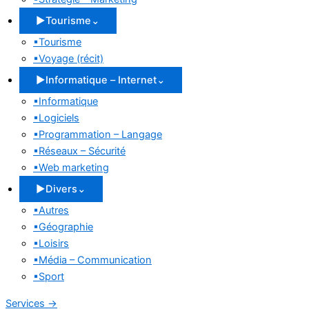
▶
Tourisme
⌄
▪
Tourisme
▪
Voyage (récit)
▶
Informatique – Internet
⌄
▪
Informatique
▪
Logiciels
▪
Programmation – Langage
▪
Réseaux – Sécurité
▪
Web marketing
▶
Divers
⌄
▪
Autres
▪
Géographie
▪
Loisirs
▪
Média – Communication
▪
Sport
Services
→