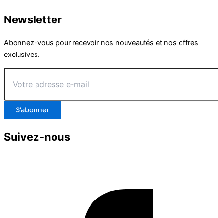
Newsletter
Abonnez-vous pour recevoir nos nouveautés et nos offres
exclusives.
Votre
adresse
e-
mail
S’abonner
Suivez-nous