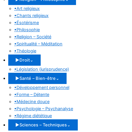
▪
Art religieux
▪
Chants religieux
▪
Ésotérisme
▪
Philosophie
▪
Religion – Société
▪
Spiritualité – Méditation
▪
Théologie
▶
Droit
⌄
▪
Législation (jurisprudence)
▶
Santé – Bien-être
⌄
▪
Développement personnel
▪
Forme – Détente
▪
Médecine douce
▪
Psychologie – Psychanalyse
▪
Régime diététique
▶
Sciences – Techniques
⌄