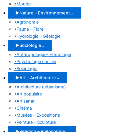
▪
Monde
▶
Nature – Environnement
⌄
▪
Agronomie
▪
Faune – Flore
▪
Hydrologie – Géologie
▶
Sociologie
⌄
▪
Anthropologie – Ethnologie
▪
Psychologie sociale
▪
Sociologie
▶
Art – Architecture
⌄
▪
Architecture (urbanisme)
▪
Art populaire
▪
Artisanat
▪
Cinéma
▪
Musées – Expositions
▪
Peinture – Sculpture
▶
Religion – Philosophie
⌄