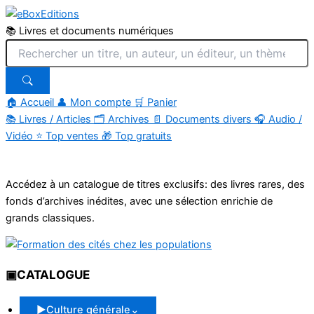
📚 Livres et documents numériques
🏠 Accueil
👤 Mon compte
🛒 Panier
📚
Livres / Articles
🗂
Archives
📄
Documents divers
🎧
Audio /
Vidéo
⭐
Top ventes
🎁
Top gratuits
Aller
au
Accédez à un catalogue de titres exclusifs: des livres rares, des
contenu
fonds d’archives inédites, avec une sélection enrichie de
grands classiques.
▣
CATALOGUE
▶
Culture générale
⌄