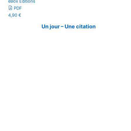
eBox Editions
PDF
4,90
€
Un jour – Une citation