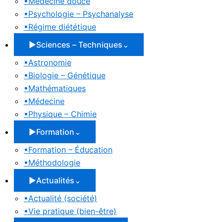
▪
Médecine douce
▪
Psychologie – Psychanalyse
▪
Régime diététique
▶
Sciences – Techniques
⌄
▪
Astronomie
▪
Biologie – Génétique
▪
Mathématiques
▪
Médecine
▪
Physique – Chimie
▶
Formation
⌄
▪
Formation – Éducation
▪
Méthodologie
▶
Actualités
⌄
▪
Actualité (société)
▪
Vie pratique (bien-être)