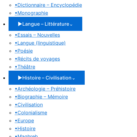
▪
Dictionnaire – Encyclopédie
▪
Monographie
▶
Langue – Littérature
⌄
▪
Essais – Nouvelles
▪
Langue (linguistique)
▪
Poésie
▪
Récits de voyages
▪
Théâtre
▶
Histoire – Civilisation
⌄
▪
Archéologie – Préhistoire
▪
Biographie – Mémoire
▪
Civilisation
▪
Colonialisme
▪
Europe
▪
Histoire
▪
Maghreb