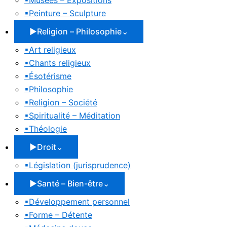
▪
Musées – Expositions
▪
Peinture – Sculpture
▶
Religion – Philosophie
⌄
▪
Art religieux
▪
Chants religieux
▪
Ésotérisme
▪
Philosophie
▪
Religion – Société
▪
Spiritualité – Méditation
▪
Théologie
▶
Droit
⌄
▪
Législation (jurisprudence)
▶
Santé – Bien-être
⌄
▪
Développement personnel
▪
Forme – Détente