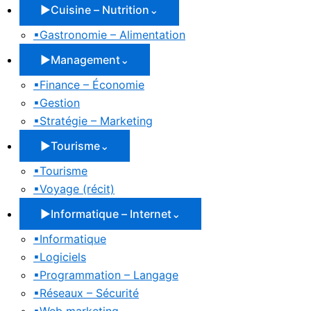
▶
Cuisine – Nutrition
⌄
▪
Gastronomie – Alimentation
▶
Management
⌄
▪
Finance – Économie
▪
Gestion
▪
Stratégie – Marketing
▶
Tourisme
⌄
▪
Tourisme
▪
Voyage (récit)
▶
Informatique – Internet
⌄
▪
Informatique
▪
Logiciels
▪
Programmation – Langage
▪
Réseaux – Sécurité