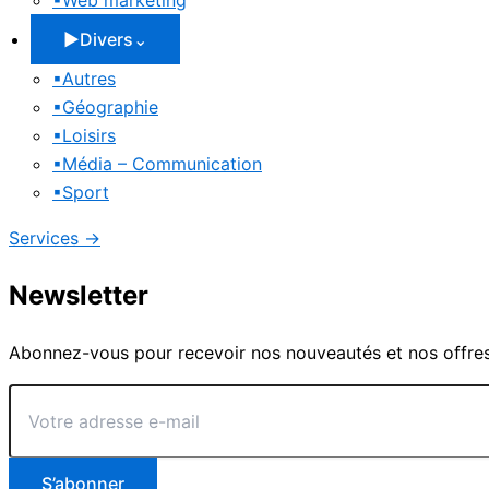
▪
Web marketing
▶
Divers
⌄
▪
Autres
▪
Géographie
▪
Loisirs
▪
Média – Communication
▪
Sport
Services
→
Newsletter
Abonnez-vous pour recevoir nos nouveautés et nos offres
Votre
adresse
e-
mail
S’abonner