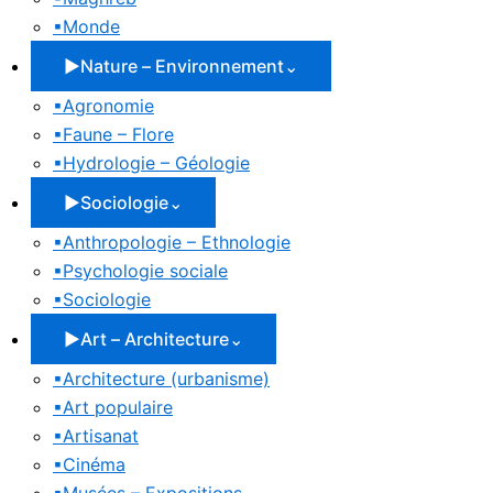
▪
Monde
▶
Nature – Environnement
⌄
▪
Agronomie
▪
Faune – Flore
▪
Hydrologie – Géologie
▶
Sociologie
⌄
▪
Anthropologie – Ethnologie
▪
Psychologie sociale
▪
Sociologie
▶
Art – Architecture
⌄
▪
Architecture (urbanisme)
▪
Art populaire
▪
Artisanat
▪
Cinéma