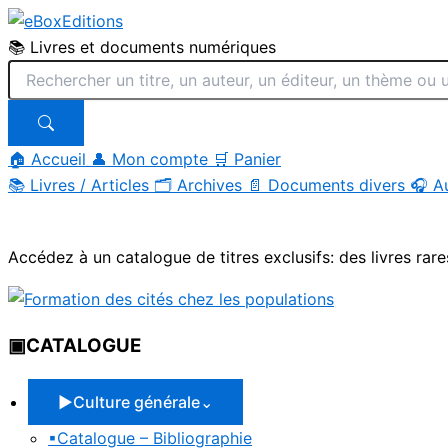
📚 Livres et documents numériques
🏠 Accueil
👤 Mon compte
🛒 Panier
📚
Livres / Articles
🗂
Archives
📄
Documents divers
🎧
A
Aller
au
Accédez à un catalogue de titres exclusifs: des livres rare
contenu
▣
CATALOGUE
▶
Culture générale
⌄
▪
Catalogue – Bibliographie