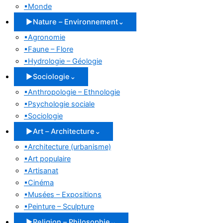
▪
Monde
▶
Nature – Environnement
⌄
▪
Agronomie
▪
Faune – Flore
▪
Hydrologie – Géologie
▶
Sociologie
⌄
▪
Anthropologie – Ethnologie
▪
Psychologie sociale
▪
Sociologie
▶
Art – Architecture
⌄
▪
Architecture (urbanisme)
▪
Art populaire
▪
Artisanat
▪
Cinéma
▪
Musées – Expositions
▪
Peinture – Sculpture
▶
Religion – Philosophie
⌄