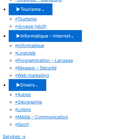
▶
Tourisme
⌄
▪
Tourisme
▪
Voyage (récit)
▶
Informatique – Internet
⌄
▪
Informatique
▪
Logiciels
▪
Programmation – Langage
▪
Réseaux – Sécurité
▪
Web marketing
▶
Divers
⌄
▪
Autres
▪
Géographie
▪
Loisirs
▪
Média – Communication
▪
Sport
Services
→