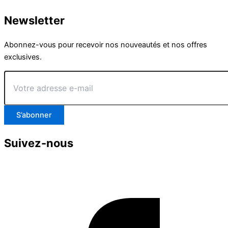
Newsletter
Abonnez-vous pour recevoir nos nouveautés et nos offres
exclusives.
Votre
adresse
e-
mail
S’abonner
Suivez-nous