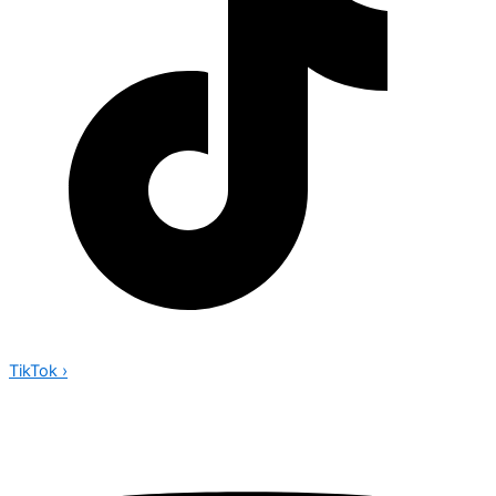
TikTok
›