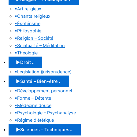
▪
Art religieux
▪
Chants religieux
▪
Ésotérisme
▪
Philosophie
▪
Religion – Société
▪
Spiritualité – Méditation
▪
Théologie
▶
Droit
⌄
▪
Législation (jurisprudence)
▶
Santé – Bien-être
⌄
▪
Développement personnel
▪
Forme – Détente
▪
Médecine douce
▪
Psychologie – Psychanalyse
▪
Régime diététique
▶
Sciences – Techniques
⌄