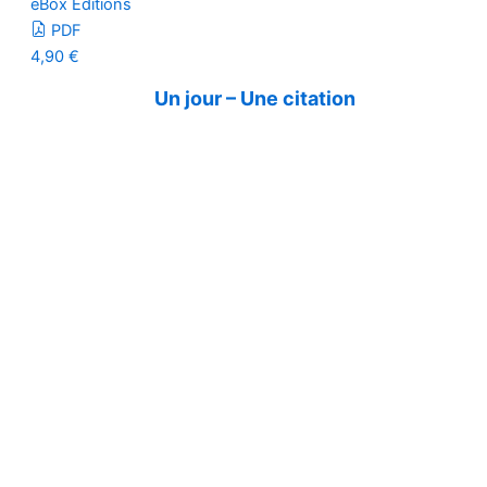
eBox Editions
PDF
4,90
€
Un jour – Une citation