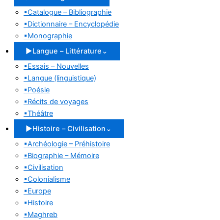
▪
Catalogue – Bibliographie
▪
Dictionnaire – Encyclopédie
▪
Monographie
▶
Langue – Littérature
⌄
▪
Essais – Nouvelles
▪
Langue (linguistique)
▪
Poésie
▪
Récits de voyages
▪
Théâtre
▶
Histoire – Civilisation
⌄
▪
Archéologie – Préhistoire
▪
Biographie – Mémoire
▪
Civilisation
▪
Colonialisme
▪
Europe
▪
Histoire
▪
Maghreb