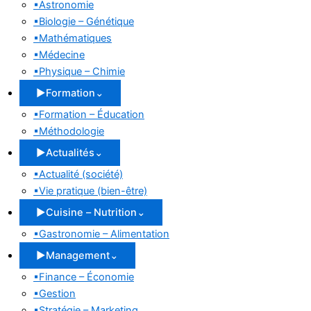
▪
Astronomie
▪
Biologie – Génétique
▪
Mathématiques
▪
Médecine
▪
Physique – Chimie
▶
Formation
⌄
▪
Formation – Éducation
▪
Méthodologie
▶
Actualités
⌄
▪
Actualité (société)
▪
Vie pratique (bien-être)
▶
Cuisine – Nutrition
⌄
▪
Gastronomie – Alimentation
▶
Management
⌄
▪
Finance – Économie
▪
Gestion
▪
Stratégie – Marketing