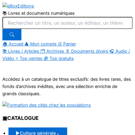
📚 Livres et documents numériques
🏠 Accueil
👤 Mon compte
🛒 Panier
📚
Livres / Articles
🗂
Archives
📄
Documents divers
🎧
Audio /
Vidéo
⭐
Top ventes
🎁
Top gratuits
Aller
au
Accédez à un catalogue de titres exclusifs: des livres rares, des
contenu
fonds d’archives inédites, avec une sélection enrichie de
grands classiques.
▣
CATALOGUE
▶
Culture générale
⌄