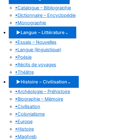
▪
Catalogue – Bibliographie
▪
Dictionnaire – Encyclopédie
▪
Monographie
▶
Langue – Littérature
⌄
▪
Essais – Nouvelles
▪
Langue (linguistique)
▪
Poésie
▪
Récits de voyages
▪
Théâtre
▶
Histoire – Civilisation
⌄
▪
Archéologie – Préhistoire
▪
Biographie – Mémoire
▪
Civilisation
▪
Colonialisme
▪
Europe
▪
Histoire
▪
Maghreb