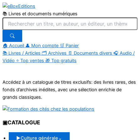
📚 Livres et documents numériques
🏠 Accueil
👤 Mon compte
🛒 Panier
📚
Livres / Articles
🗂
Archives
📄
Documents divers
🎧
Audio /
Vidéo
⭐
Top ventes
🎁
Top gratuits
Aller
au
Accédez à un catalogue de titres exclusifs: des livres rares, des
contenu
fonds d’archives inédites, avec une sélection enrichie de
grands classiques.
▣
CATALOGUE
▶
Culture générale
⌄