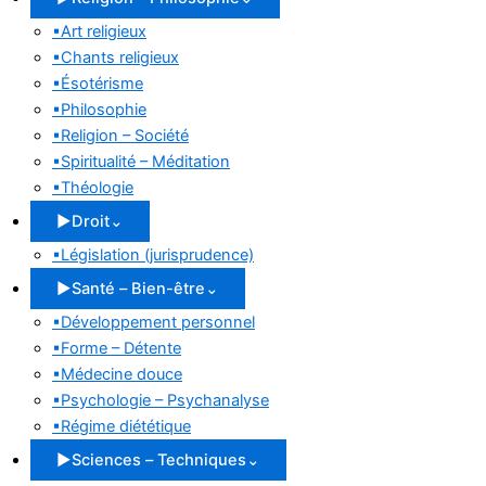
▪
Art religieux
▪
Chants religieux
▪
Ésotérisme
▪
Philosophie
▪
Religion – Société
▪
Spiritualité – Méditation
▪
Théologie
▶
Droit
⌄
▪
Législation (jurisprudence)
▶
Santé – Bien-être
⌄
▪
Développement personnel
▪
Forme – Détente
▪
Médecine douce
▪
Psychologie – Psychanalyse
▪
Régime diététique
▶
Sciences – Techniques
⌄