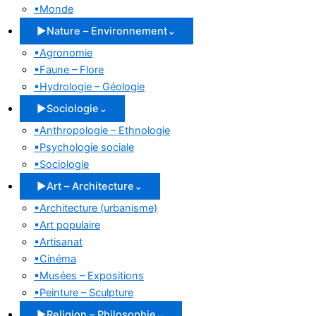
▪
Monde
▶
Nature – Environnement
⌄
▪
Agronomie
▪
Faune – Flore
▪
Hydrologie – Géologie
▶
Sociologie
⌄
▪
Anthropologie – Ethnologie
▪
Psychologie sociale
▪
Sociologie
▶
Art – Architecture
⌄
▪
Architecture (urbanisme)
▪
Art populaire
▪
Artisanat
▪
Cinéma
▪
Musées – Expositions
▪
Peinture – Sculpture
▶
Religion – Philosophie
⌄