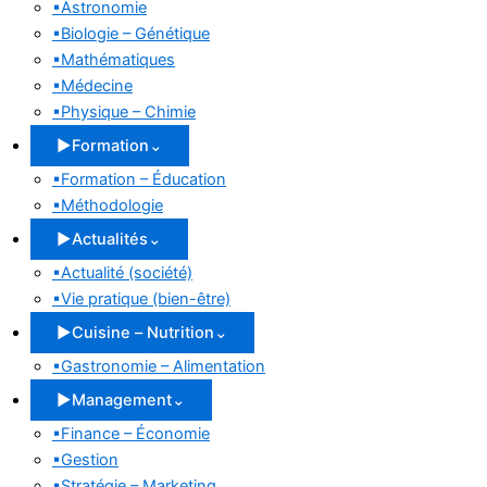
▪
Astronomie
▪
Biologie – Génétique
▪
Mathématiques
▪
Médecine
▪
Physique – Chimie
▶
Formation
⌄
▪
Formation – Éducation
▪
Méthodologie
▶
Actualités
⌄
▪
Actualité (société)
▪
Vie pratique (bien-être)
▶
Cuisine – Nutrition
⌄
▪
Gastronomie – Alimentation
▶
Management
⌄
▪
Finance – Économie
▪
Gestion
▪
Stratégie – Marketing