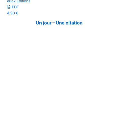
eBox Editions
PDF
4,90
€
Un jour – Une citation