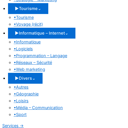
▶
Tourisme
⌄
▪
Tourisme
▪
Voyage (récit)
▶
Informatique – Internet
⌄
▪
Informatique
▪
Logiciels
▪
Programmation – Langage
▪
Réseaux – Sécurité
▪
Web marketing
▶
Divers
⌄
▪
Autres
▪
Géographie
▪
Loisirs
▪
Média – Communication
▪
Sport
Services
→