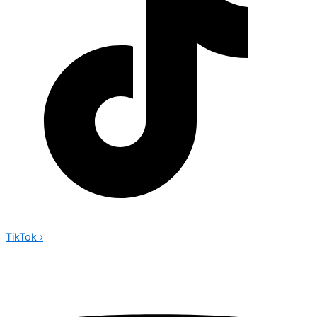
TikTok
›