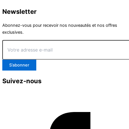
Newsletter
Abonnez-vous pour recevoir nos nouveautés et nos offres
exclusives.
Votre
adresse
e-
mail
S’abonner
Suivez-nous