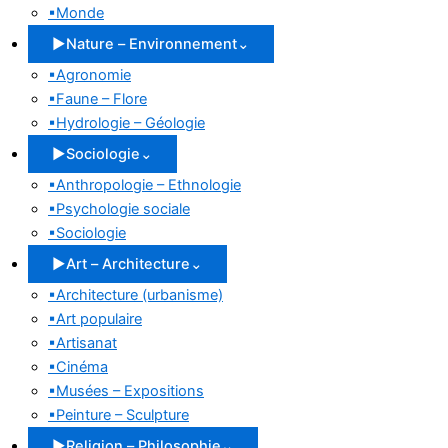
▪
Monde
▶
Nature – Environnement
⌄
▪
Agronomie
▪
Faune – Flore
▪
Hydrologie – Géologie
▶
Sociologie
⌄
▪
Anthropologie – Ethnologie
▪
Psychologie sociale
▪
Sociologie
▶
Art – Architecture
⌄
▪
Architecture (urbanisme)
▪
Art populaire
▪
Artisanat
▪
Cinéma
▪
Musées – Expositions
▪
Peinture – Sculpture
▶
Religion – Philosophie
⌄