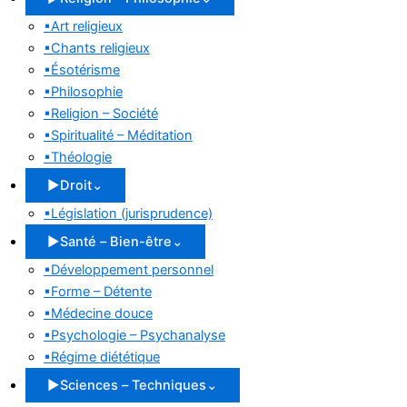
▪
Art religieux
▪
Chants religieux
▪
Ésotérisme
▪
Philosophie
▪
Religion – Société
▪
Spiritualité – Méditation
▪
Théologie
▶
Droit
⌄
▪
Législation (jurisprudence)
▶
Santé – Bien-être
⌄
▪
Développement personnel
▪
Forme – Détente
▪
Médecine douce
▪
Psychologie – Psychanalyse
▪
Régime diététique
▶
Sciences – Techniques
⌄