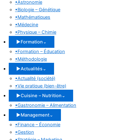
▪
Astronomie
▪
Biologie – Génétique
▪
Mathématiques
▪
Médecine
▪
Physique – Chimie
▶
Formation
⌄
▪
Formation – Éducation
▪
Méthodologie
▶
Actualités
⌄
▪
Actualité (société)
▪
Vie pratique (bien-être)
▶
Cuisine – Nutrition
⌄
▪
Gastronomie – Alimentation
▶
Management
⌄
▪
Finance – Économie
▪
Gestion
▪
Stratégie – Marketing