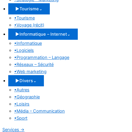
▶
Tourisme
⌄
▪
Tourisme
▪
Voyage (récit)
▶
Informatique – Internet
⌄
▪
Informatique
▪
Logiciels
▪
Programmation – Langage
▪
Réseaux – Sécurité
▪
Web marketing
▶
Divers
⌄
▪
Autres
▪
Géographie
▪
Loisirs
▪
Média – Communication
▪
Sport
Services
→