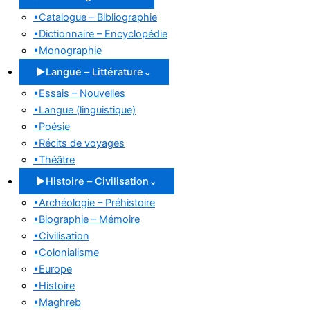
▪
Catalogue – Bibliographie
▪
Dictionnaire – Encyclopédie
▪
Monographie
▶
Langue – Littérature
⌄
▪
Essais – Nouvelles
▪
Langue (linguistique)
▪
Poésie
▪
Récits de voyages
▪
Théâtre
▶
Histoire – Civilisation
⌄
▪
Archéologie – Préhistoire
▪
Biographie – Mémoire
▪
Civilisation
▪
Colonialisme
▪
Europe
▪
Histoire
▪
Maghreb