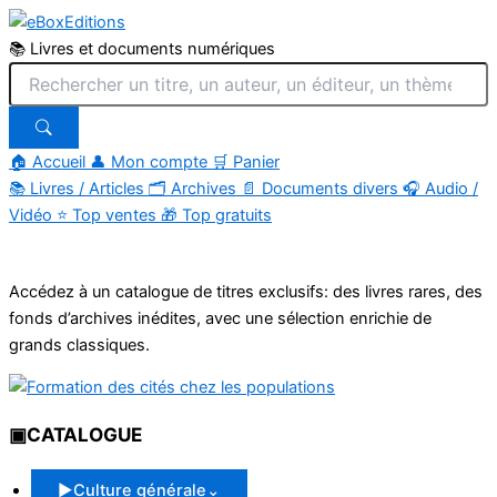
📚 Livres et documents numériques
🏠 Accueil
👤 Mon compte
🛒 Panier
📚
Livres / Articles
🗂
Archives
📄
Documents divers
🎧
Audio /
Vidéo
⭐
Top ventes
🎁
Top gratuits
Aller
au
Accédez à un catalogue de titres exclusifs: des livres rares, des
contenu
fonds d’archives inédites, avec une sélection enrichie de
grands classiques.
▣
CATALOGUE
▶
Culture générale
⌄