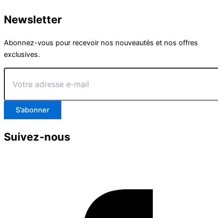
Newsletter
Abonnez-vous pour recevoir nos nouveautés et nos offres
exclusives.
Votre
adresse
e-
mail
S’abonner
Suivez-nous