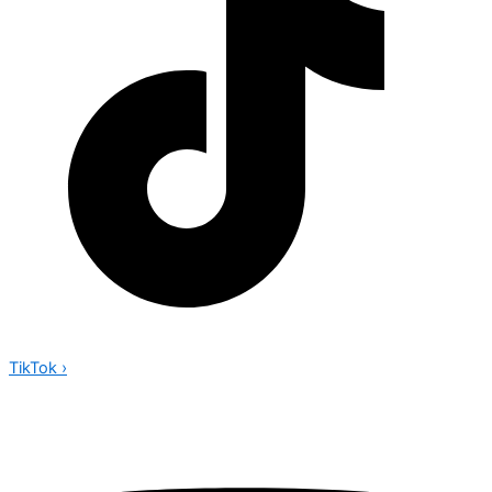
TikTok
›