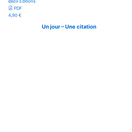
eBox Editions
PDF
4,90
€
Un jour – Une citation