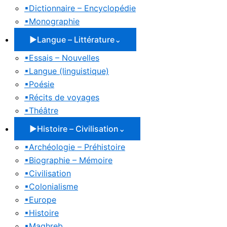
▪
Dictionnaire – Encyclopédie
▪
Monographie
▶
Langue – Littérature
⌄
▪
Essais – Nouvelles
▪
Langue (linguistique)
▪
Poésie
▪
Récits de voyages
▪
Théâtre
▶
Histoire – Civilisation
⌄
▪
Archéologie – Préhistoire
▪
Biographie – Mémoire
▪
Civilisation
▪
Colonialisme
▪
Europe
▪
Histoire
▪
Maghreb