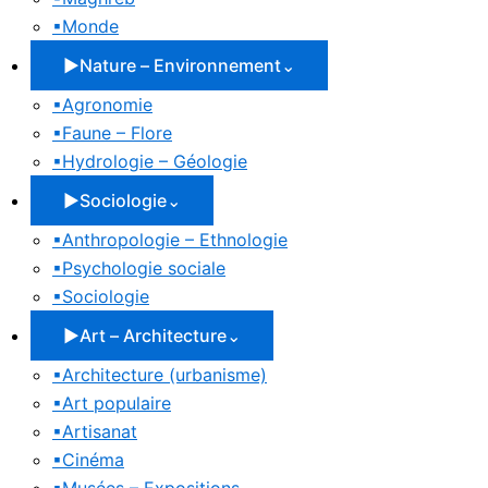
▪
Monde
▶
Nature – Environnement
⌄
▪
Agronomie
▪
Faune – Flore
▪
Hydrologie – Géologie
▶
Sociologie
⌄
▪
Anthropologie – Ethnologie
▪
Psychologie sociale
▪
Sociologie
▶
Art – Architecture
⌄
▪
Architecture (urbanisme)
▪
Art populaire
▪
Artisanat
▪
Cinéma