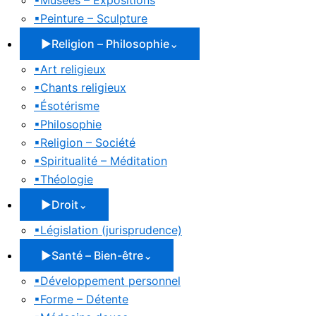
▪
Musées – Expositions
▪
Peinture – Sculpture
▶
Religion – Philosophie
⌄
▪
Art religieux
▪
Chants religieux
▪
Ésotérisme
▪
Philosophie
▪
Religion – Société
▪
Spiritualité – Méditation
▪
Théologie
▶
Droit
⌄
▪
Législation (jurisprudence)
▶
Santé – Bien-être
⌄
▪
Développement personnel
▪
Forme – Détente