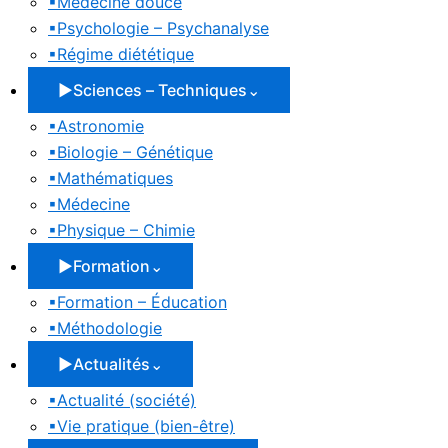
▪
Médecine douce
▪
Psychologie – Psychanalyse
▪
Régime diététique
▶
Sciences – Techniques
⌄
▪
Astronomie
▪
Biologie – Génétique
▪
Mathématiques
▪
Médecine
▪
Physique – Chimie
▶
Formation
⌄
▪
Formation – Éducation
▪
Méthodologie
▶
Actualités
⌄
▪
Actualité (société)
▪
Vie pratique (bien-être)