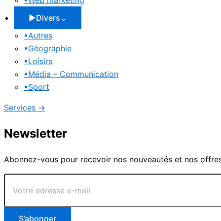
▪
Web marketing
▶
Divers
⌄
▪
Autres
▪
Géographie
▪
Loisirs
▪
Média – Communication
▪
Sport
Services
→
Newsletter
Abonnez-vous pour recevoir nos nouveautés et nos offres
Votre
adresse
e-
mail
S’abonner