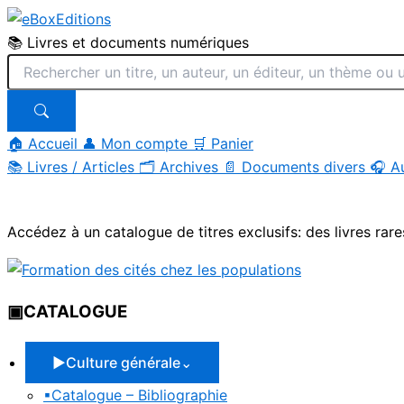
📚 Livres et documents numériques
🏠 Accueil
👤 Mon compte
🛒 Panier
📚
Livres / Articles
🗂
Archives
📄
Documents divers
🎧
A
Aller
au
Accédez à un catalogue de titres exclusifs: des livres rare
contenu
▣
CATALOGUE
▶
Culture générale
⌄
▪
Catalogue – Bibliographie