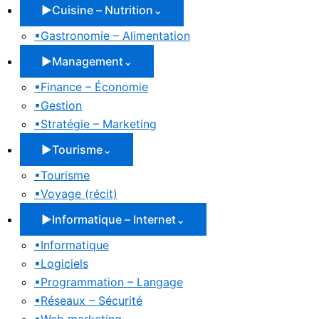
▶
Cuisine – Nutrition
⌄
▪
Gastronomie – Alimentation
▶
Management
⌄
▪
Finance – Économie
▪
Gestion
▪
Stratégie – Marketing
▶
Tourisme
⌄
▪
Tourisme
▪
Voyage (récit)
▶
Informatique – Internet
⌄
▪
Informatique
▪
Logiciels
▪
Programmation – Langage
▪
Réseaux – Sécurité