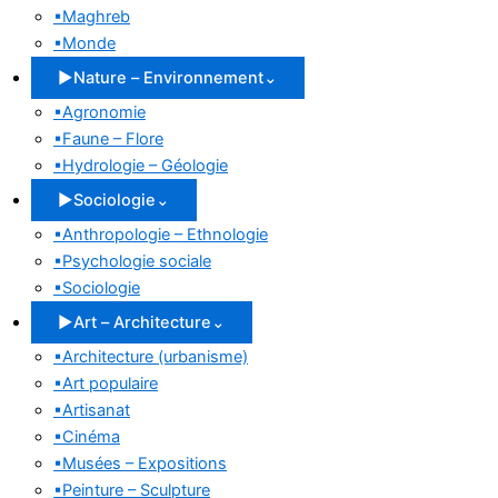
▪
Maghreb
▪
Monde
▶
Nature – Environnement
⌄
▪
Agronomie
▪
Faune – Flore
▪
Hydrologie – Géologie
▶
Sociologie
⌄
▪
Anthropologie – Ethnologie
▪
Psychologie sociale
▪
Sociologie
▶
Art – Architecture
⌄
▪
Architecture (urbanisme)
▪
Art populaire
▪
Artisanat
▪
Cinéma
▪
Musées – Expositions
▪
Peinture – Sculpture