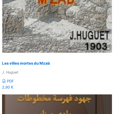
Les villes mortes du Mzab
J. Huguet
PDF
2,90
€