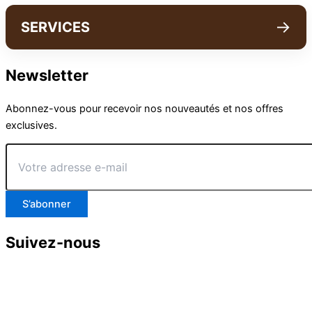
→
SERVICES
Newsletter
Abonnez-vous pour recevoir nos nouveautés et nos offres
exclusives.
Votre
adresse
e-
mail
S’abonner
Suivez-nous