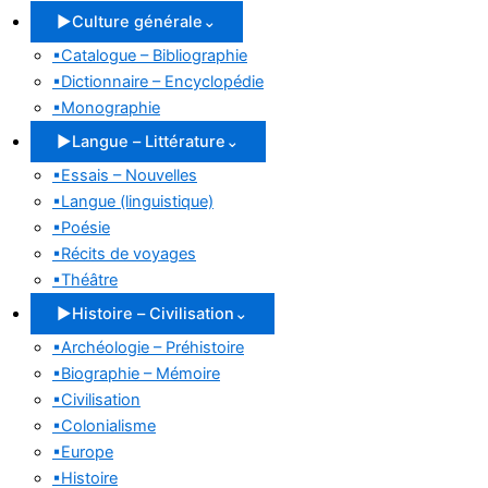
▶
Culture générale
⌄
▪
Catalogue – Bibliographie
▪
Dictionnaire – Encyclopédie
▪
Monographie
▶
Langue – Littérature
⌄
▪
Essais – Nouvelles
▪
Langue (linguistique)
▪
Poésie
▪
Récits de voyages
▪
Théâtre
▶
Histoire – Civilisation
⌄
▪
Archéologie – Préhistoire
▪
Biographie – Mémoire
▪
Civilisation
▪
Colonialisme
▪
Europe
▪
Histoire