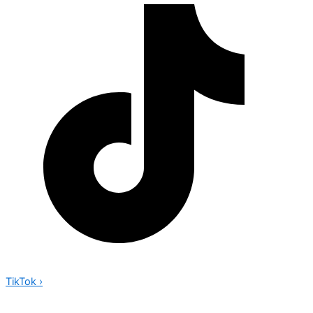
TikTok
›