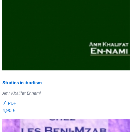
Studies in ibadism
Amr Khalifat Ennami
PDF
4,90
€