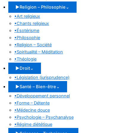
▶
Religion – Philosophie
⌄
▪
Art religieux
▪
Chants religieux
▪
Ésotérisme
▪
Philosophie
▪
Religion – Société
▪
Spiritualité – Méditation
▪
Théologie
▶
Droit
⌄
▪
Législation (jurisprudence)
▶
Santé – Bien-être
⌄
▪
Développement personnel
▪
Forme – Détente
▪
Médecine douce
▪
Psychologie – Psychanalyse
▪
Régime diététique