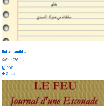
Echamamikha
Sultan Chibani
PDF
● Gratuit