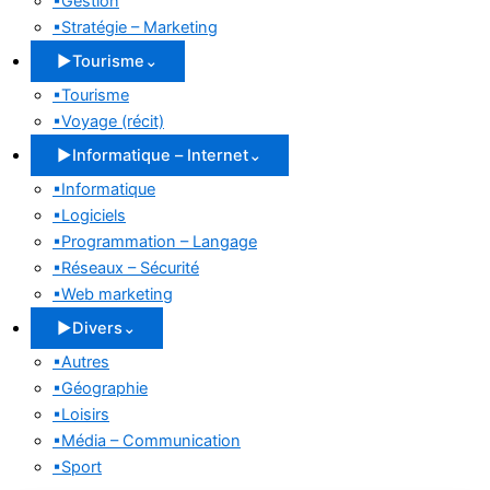
▪
Gestion
▪
Stratégie – Marketing
▶
Tourisme
⌄
▪
Tourisme
▪
Voyage (récit)
▶
Informatique – Internet
⌄
▪
Informatique
▪
Logiciels
▪
Programmation – Langage
▪
Réseaux – Sécurité
▪
Web marketing
▶
Divers
⌄
▪
Autres
▪
Géographie
▪
Loisirs
▪
Média – Communication
▪
Sport