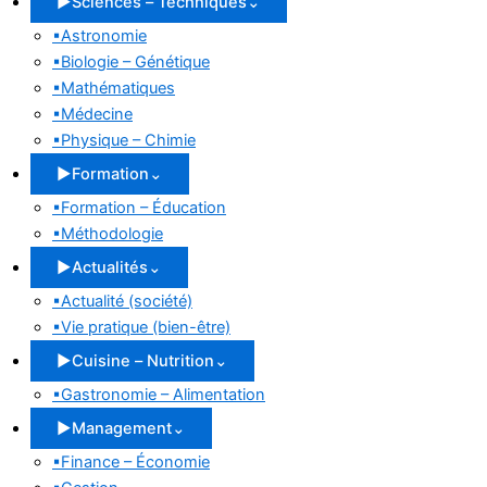
▶
Sciences – Techniques
⌄
▪
Astronomie
▪
Biologie – Génétique
▪
Mathématiques
▪
Médecine
▪
Physique – Chimie
▶
Formation
⌄
▪
Formation – Éducation
▪
Méthodologie
▶
Actualités
⌄
▪
Actualité (société)
▪
Vie pratique (bien-être)
▶
Cuisine – Nutrition
⌄
▪
Gastronomie – Alimentation
▶
Management
⌄
▪
Finance – Économie