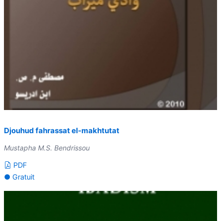
Djouhud fahrassat el-makhtutat
Mustapha M.S. Bendrissou
PDF
● Gratuit