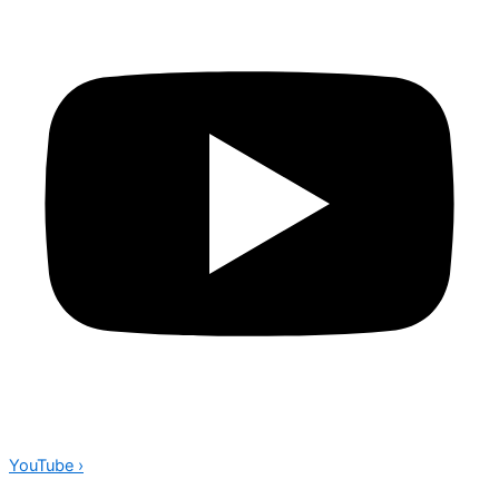
YouTube
›