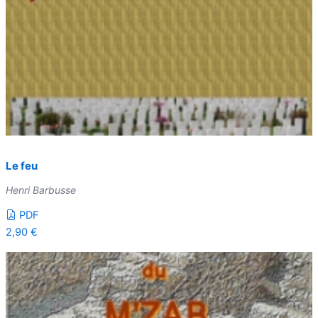
Le feu
Henri Barbusse
PDF
2,90
€