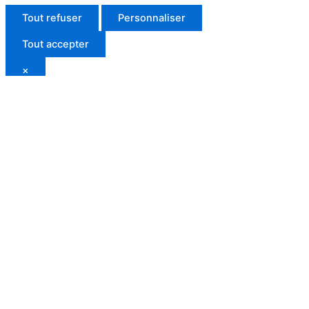
Tout refuser
Personnaliser
Tout accepter
×
Gérer mes cookies
Vous pouvez choisir les catégories de cookies que vous
souhaitez autoriser. Les cookies strictement nécessaires ne
peuvent pas être désactivés.
Cookies nécessaires
Indispensables au fonctionnement du site, au panier, à la
connexion et à la sécurité.
Statistiques