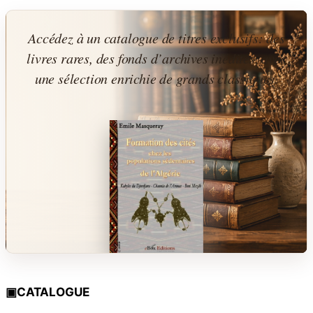
au
contenu
Accédez à un catalogue de titres exclusifs: des
livres rares, des fonds d’archives inédites, avec
une sélection enrichie de grands classiques.
▣
CATALOGUE